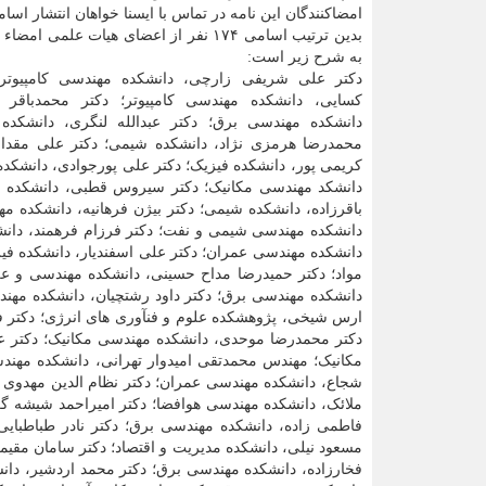
امضاکنندگان این نامه در تماس با ایسنا خواهان انتشار اسا
بدین ترتیب اسامی ۱۷۴ نفر از اعضای هیات علمی ام
به شرح زیر است:
دکتر علی شریفی زارچی، دانشکده مهندسی کامپیوتر؛
کسایی، دانشکده مهندسی کامپیوتر؛ دکتر محمدباقر
دانشکده مهندسی برق؛ دکتر عبدالله لنگری، دانشکده 
محمدرضا هرمزی نژاد، دانشکده شیمی؛ دکتر علی مقداری
کریمی پور، دانشکده فیزیک؛ دکتر علی پورجوادی، دانشکد
دانشکد مهندسی مکانیک؛ دکتر سیروس قطبی، دانشکده م
باقرزاده، دانشکده شیمی؛ دکتر بیژن فرهانیه، دانشکده 
دانشکده مهندسی شیمی و نفت؛ دکتر فرزام فرهمند، دانش
دانشکده مهندسی عمران؛ دکتر علی اسفندیار، دانشکده فیز
مواد؛ دکتر حمیدرضا مداح حسینی، دانشکده مهندسی و علم
دانشکده مهندسی برق؛ دکتر داود رشتچیان، دانشکده مهند
ارس شیخی، پژوهشکده علوم و فنآوری های انرژی؛ دکتر 
دکتر محمدرضا موحدی، دانشکده مهندسی مکانیک؛ دکتر عل
مکانیک؛ مهندس محمدتقی امیدوار تهرانی، دانشکده مهند
شجاع، دانشکده مهندسی عمران؛ دکتر نظام الدین مهدوی 
ملائک، دانشکده مهندسی هوافضا؛ دکتر امیراحمد شیشه گر
فاطمی زاده، دانشکده مهندسی برق؛ دکتر نادر طباطبایی
مسعود نیلی، دانشکده مدیریت و اقتصاد؛ دکتر سامان مقیم
فخارزاده، دانشکده مهندسی برق؛ دکتر محمد اردشیر، دانش