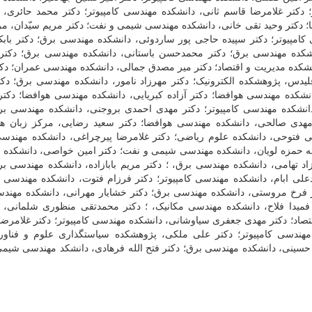
 دکتر غلامرضا قاسم ثانی، دانشکده مهندسی کامپیوتر؛ دکتر محمد حائری، 
 دکتر وحید تقی خانی، دانشکده مهندسی شیمی و نفت؛ دکتر مریم سیّدان، مر
کامپیوتر؛ دکتر سپیده حاجی پور ساردوئی، دانشکده مهندسی برق؛ دکتر با
شکده مهندسی برق؛ دکتر محمدحسن باستانی، دانشکده مهندسی برق؛ دکتر 
نشکده مدیریت و اقتصاد؛ دکتر میر مصدق جمالی، دانشکده مهندسی عمران؛ دک
دس، پژوهشکده الکترونیک؛ دکتر مهرزاد نامور، دانشکده مهندسی برق؛ دک
نشکده مهندسی هوافضا؛ دکتر آزاده کبریایی، دانشکده مهندسی هوافضا؛ دک
نشکده مهندسی کامپیوتر؛ دکتر مهدی احمدی بروجنی، دانشکده مهندسی بر
دی صالحی، دانشکده مهندسی هوافضا؛ دکتر سعید رضایی، مرکز زبان ها 
ی فتوحی، دانشکده علوم ریاضی؛ دکتر غلامرضا پیرچراغی، دانشکده مهندس
به حمزه لویان، دانشکده مهندسی شیمی و نفت؛ دکتر امین خواصی، دانشکده
د تهامی، دانشکده مهندسی برق، ؛ دکتر مریم بابازاده، دانشکده مهندسی بر
لی ابام، دانشکده مهندسی کامپیوتر؛ دکتر فرزام فتوت، دانشکده مهندسی
 فرخ مروستی، دانشکده مهندسی برق؛ دکتر خشایار مهرانی، دانشکده مهند
میدا فلاح، دانشکده مهندسی مکانیک، ؛ دکتر محمدتقی منظوری شلمانی، 
قتصاد؛ دکتر مهدی جعفری سیاوشانی، دانشکده مهندسی کامپیوتر؛ دکتر غلامرضا
مهندسی کامپیوتر؛ دکتر علی ملکی، پژوهشکده سیاستگذاری علوم و فناور
سینی، دانشکده مهندسی برق؛ دکتر فتح الله فرهادی، دانشکد مهندسی شیم