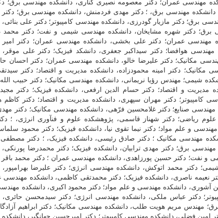
شکده مهندسی عمران؛ دکتر معصومه نصیری کناری، دانشکده مهندسی برق؛ د
 دانشکده مهندسی برق، ؛ دکتر مهدی فردمنش، دانشکده مهندسی برق؛ دکت
ی برق؛ دکتر مازیار گودرزی، دانشکده مهندسی کامپیوتر؛ دکتر علی بنائی، 
 برق؛ دکتر شهره مشایخان، دانشکده مهندسی شیمی و نفت؛ دکتر محمد د
 مهندسی عمران؛ دکتر علی بخشی، دانشکده مهندسی عمران؛ دکتر امیر م
مهندسی هوافضا؛ دکتر سیداکبر جعفری، دانشکد فیزیک؛ دکتر علی موقر، 
ندسی مکانیک؛ دکتر علیرضا خالو، دانشکده مهندسی عمران؛ دکتر احسان حا
ی مکانیک؛ دکتر امینه محمودزاده، دانشکده مدیریت و اقتصاد؛ دکتر سیدتق
کده شیمی؛ مهندس رؤیا نریمانی، دانشکده مهندسی مکانیک؛ دکتر حبیب الله
 مدیریت و اقتصاد؛ دکتر حسام الدین ارفعی، دانشکده فیزیک؛ دکتر مجید
سی کامپیوتر؛ دکتر مهران سپهری، دانشکده مدیریت و اقتصاد؛ دکتر کاظم ه
هندسی صنایع؛ دکتر غلامحسین فرّهی، دانشکده مهندسی مکانیک؛ دکتر مهد
علوم ریاضی؛ دکتر شهناز قاسمی، پژوهشکده علوم و فنآوری انرژی، ؛ دکت
 مهندسی و علم مواد؛ دکتر نیما تقوی نیا، دانشکده فیزیک؛ دکتر محمود سلماس
شکده مهندسی مکانیک ؛ دکتر صادق رئیسی، دانشکده فیزیک، ؛ دکتر مصطفی پ
ندسی برق؛ دکتر مهدی ترابیان، دانشکده فیزیک؛ دکتر محمدرضا پورنکی، 
می و نفت؛ دکتر حسین پورزاهدی، دانشکده مهندسی عمران ؛ دکتر محمد باقر 
می؛ دکتر محمد اتوکش، دانشکده مهندسی انرژی؛ دکتر علیرضا بهرامپور، 
تر نعیمه ناصری، دانشکده فیزیک؛ دکتر محمدتقی کاظمی، دانشکده مهندسی ع
 آشوری، دانشکده مهندسی و علم مواد؛ دکتر محمود اکبری، دانشکده مهندسی
یوتر؛ دکتر عباس ملکی، دانشکده مهندسی انرژی؛ دکتر سیدمحسن حائری، 
؛ مهندس مریم هویت طلب، دانشکده مهندسی مکانیک؛ دکتر ابراهیم آزادگا
 امین فضلی، دانشکده مهندسی کامپیوتر؛ دکتر امیرحسین جهانگیر، دانشکده