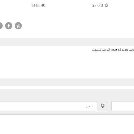
1448
5
/
0.0
X
م می دادند که جانماز آب می کشیدند