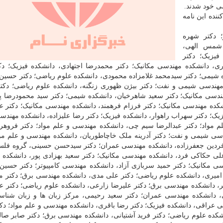
می خود شدند.
ضاء کننده این نامه
 دکتر شهره
 شمس الهی،
فیزیک؛ دکتر
، دانشکده مهندسی مکانیک؛ دکتر محمدرضا اجتهادی، دانشکده فیزیک؛ دک
ه شیمی؛ دکتر سیدمحمد غلامزاده محمودی، دانشکده علوم ریاضی؛ دکتر حسین
هندسی شیمی و نفت؛ دکتر بیژن ظهوری زنگنه، دانشکده علوم ریاضی؛ دکت
مهندسی مکانیک؛ دکتر سعید شاهرخیان، دانشکده شیمی؛ دکتر سید محمودرضا پ
کده مهندسی مکانیک؛ دکتر فرزام فرهمند، دانشکده مهندسی مکانیک؛ دکتر ع
یک؛ دکتر سهراب راهوار، دانشکده فیزیک؛ دکتر رضا علیزاده، دانشکده مهندس
 مواد؛ دکتر عبدالرضا سیم چی، دانشکده مهندسی و علم مواد؛ دکتر فروهر 
سی شیمی و نفت؛ دکتر آدرینه ملک خاچاطوریان، دانشکده مهندسی و علم موا
فردین جعفرزاده، دانشکده مهندسی عمران؛ دکتر سیدحسن حسینی، گروه فلس
ی حکاکی فرد، دانشکده مهندسی مکانیک؛ دکتر سعید بهزادی پور، دانشکده
سی مکانیک؛ دکتر حمید سربازی آزاد، دانشکده مهندسی کامپیوتر؛ دکتر حسی
امیری، دانشکده علوم ریاضی؛ دکتر علی مدی، دانشکده مهندسی برق؛ دکتر م
، دانشکده مهندسی برق؛ دکتر علیرضا زارعی، دانشکده علوم ریاضی؛ دکتر عم
، دانشکده مهندسی عمران؛ دکتر سعید رحیمی، مرکز زبان ها و زبان شناس
ی عراقی، دانشکده فیزیک؛ دکتر رضا باقری، دانشکده مهندسی و علم مواد؛ دک
کده علوم ریاضی؛ دکتر فرید آشتیانی، دانشکده مهندسی برق؛ دکتر صابر صالح