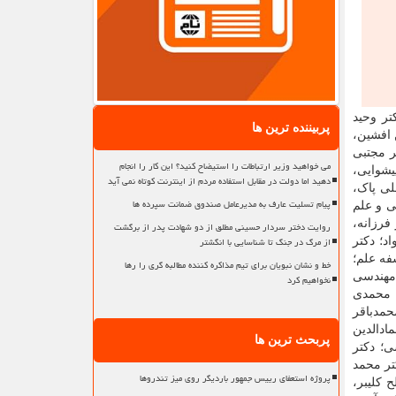
تر وحید
پربیننده ترین ها
 افشین،
ر مجتبی
می خواهید وزیر ارتباطات را استیضاح کنید؟ این کار را انجام
یشوایی،
دهید اما دولت در مقابل استفاده مردم از اینترنت کوتاه نمی آید
لی پاک،
پیام تسلیت عارف به مدیرعامل صندوق ضمانت سپرده ها
ی و علم
فرزانه،
روایت دختر سردار حسینی مطلق از دو شهادت پدر از برگشت
از مرگ در جنگ تا شناسایی با انگشتر
د؛ دکتر
فه علم؛
خط و نشان نبویان برای تیم مذاکره کننده مطالبه گری را رها
 مهندسی
نخواهیم کرد
ن محمدی
حمدباقر
ادالدین
پربحث ترین ها
ی؛ دکتر
تر محمد
پروژه استعفای رییس جمهور باردیگر روی میز تندروها
 کلیبر،