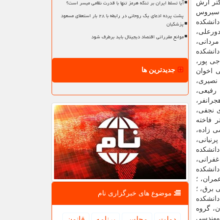
آیا تسلط ایران بر تنگه هرمز تنها با قدرت نظامی میسر است؟
کتر آرش
ر سیروس
پشت پرده ادعای یک روحانی در رابطه با ۲۸ بار استعفای مسعود
دانشکده
پزشکیان
ورعلی،
موانع مقرراتی اقتصاد دیجیتال باید برطرف شود
ردانی،
دانشکده
جی پور،
جدیدترین ها
ی اخوان
 نصیری،
 رفیعی،
جرانفر،
ی نجفی،
ر فاخته
ی زاده،
رنیانی،
دانشکده
غفرانی،
دانشکده
مران، ؛
 برق، ؛
موضوع های خبرگزاری نام
دانشکده
ن، گروه
 مهندسی
دولت
مجلس
برنامه
قانون