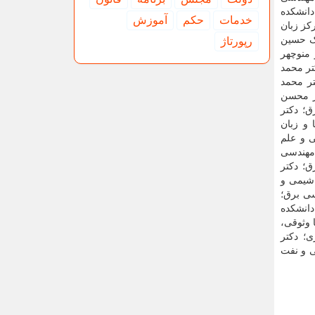
دانشکده
خدمات
حكم
آموزش
کز زبان
بک حسین
رپورتاژ
منوچهر
تر محمد
تر محمد
تر محسن
ق؛ دکتر
و زبان
ی و علم
 مهندسی
ق؛ دکتر
 شیمی و
سی برق؛
دانشکده
 وثوقی،
ی؛ دکتر
ی و نفت