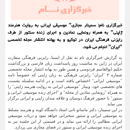
خبرگزاری نام: سمینار مجازیˮ موسیقی ایرانی به روایت هنرمند
ژاپنیˮ به همراه رونمایی نمادین و اجرای زنده سنتور از طرف
رایزنی فرهنگی ایران در توکیو و به بهانه انتشار مجله تخصصی
ˮایرانˮ انجام می شود.
به گزارش خبرگزاری نام به نقل از ایسنا، رایزنی فرهنگی سفارت
ایران در ژاپن به مناسبت روز پاسداشت زبان فارسی و بزرگداشت
حکیم ابوالقاسم فردوسی و همین طور به بهانه انتشار مجله تخصصی
شماره ۴ "ایران" رایزنی فرهنگی به زبان ژاپنی که خصوصاً نامه
"موسیقی ایرانی" اختصاص یافته است و در ادامه سلسله نشست
های تخصصی خود، وبینار "موسیقی ایرانی به روایت هنرمند ژاپنی" را
به همراه "رونمایی نمادین از مجله" و "اجرای زنده موسیقی ایرانی و
سنتور" با حضور فرهنگ دوستان و علاقه مندان ژاپنی و ایرانی برگزار
می نماید.
در این سمینار، دکتر ماساتو تانی استاد دانشگاه کوبه و هنرمند مسلط
به موسیقی ایرانی و سنتور سخنرانی خواهد نمود و درباب موسیقی
ایرانی مطالبی را ارائه می نماید و در قسمتی از این جلسه نیز به
اجرای زنده موسیقی ایرانی و سنتور در فضای مجازی می پردازد.