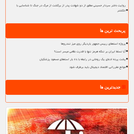
روایت دختر سردار حسینی مطلق از دو شهادت پدر از برگشت از مرگ در جنگ تا شناسایی با
انگشتر
پربحث ترین ها
پروژه استعفای رییس جمهور باردیگر روی میز تندروها
آیا تسلط ایران بر تنگه هرمز تنها با قدرت نظامی میسر است؟
پشت پرده ادعای یک روحانی در رابطه با ۲۸ بار استعفای مسعود پزشکیان
موانع مقرراتی اقتصاد دیجیتال باید برطرف شود
جدیدترین ها