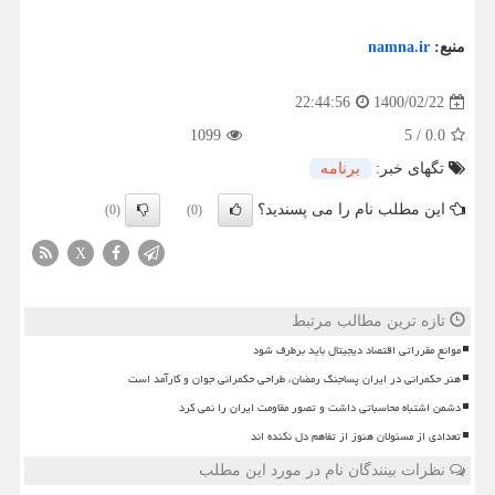
منبع:
namna.ir
1400/02/22
22:44:56
1099
5
/
0.0
تگهای خبر:
برنامه
این مطلب نام را می پسندید؟
(0)
(0)
X
تازه ترین مطالب مرتبط
موانع مقرراتی اقتصاد دیجیتال باید برطرف شود
هنر حکمرانی در ایران پساجنگ رمضان، طراحی حکمرانی جوان و کارآمد است
دشمن اشتباه محاسباتی داشت و تصور مقاومت ایران را نمی کرد
تعدادی از مسئولان هنوز از تفاهم دل نکنده اند
نظرات بینندگان نام در مورد این مطلب