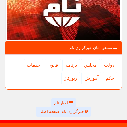
موضوع های خبرگزاری نام
دولت
مجلس
برنامه
قانون
خدمات
حكم
آموزش
رپورتاژ
اخبار نام
خبرگزاری نام: صفحه اصلی