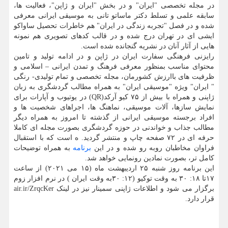
در مجله تخصصی "ایران" و در بخش "ایران و ژاپن"، فعالیت ها،
سابقه علمی و تسلط دکتر ماساتو تانی به موسیقی ایرانی معرفی
شده و در فصل "تجربه زندگی در ایران" هم خاطرات تحصیل ساواکو
ایشی ای در تهران درج شده و در قالب کدهای تصویری هم نمونه
هایی از آثار آنان در نشریه گنجانده شده است.
رایزنی فرهنگی سفارت ایران در ژاپن و در ادامه تولید و تامین
محتوای مناسب بمنظور معرفی فرهنگ و تمدن ایرانی – اسلامی و
ظرفیت های باارزش کشورمان، مجله تخصصی و تمام تولیدی- رنگی
" ایران" ویژه "موسیقی ایران" به همراه مطالب گردشگری به زبان
ژاپنی و همراه با بیش از ۷۵ کیو آرکد(QR) در یوتیوب و آپارات برای
نمایش سازها، آلات موسیقی، نماهنگ ها، اجراهای شخصیت ها و
افراد برجسته موسیقی ایرانی از گذشته تا امروز به همراه دیگر
مطالب جذاب و خواندنی در حوزه گردشگری بصورت مجله ای کاملا
حرفه ای در ۷۲ صفحه چاپ و منتشر گردید. ه است که با استقبال
فراوان مخاطبان روبه رو شده و در این
برنامه
به همراه توضیحات
کامل تر، بصورت نمادین رونمایی خواهد شد.
این برنامه روز شنبه ۲۵ اردیبهشت ماه (۱۵ می ۲۰۲۱) از ساعت
۱۷تا ۱۸: ۳۰ به وقت توکیو (۱۲: ۳۰به وقت ایران ) در نرم افزار زوم
برگزار می شود و اطلاعات ژاپنی سمینار نیز در لینک air.ir/ZrqcKer
قرار دارد.