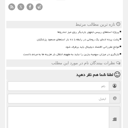
X
تازه ترین مطالب مرتبط
پروژه استعفای رییس جمهور باردیگر روی میز تندروها
پشت پرده ادعای یک روحانی در رابطه با ۲۸ بار استعفای مسعود پزشکیان
موانع مقرراتی اقتصاد دیجیتال باید برطرف شود
بازنگری در میزان سهمیه بنزین را نباید به مفهوم انتقال بار هزینه ها به مردم دانست
نظرات بینندگان نام در مورد این مطلب
لطفا شما هم
نظر دهید