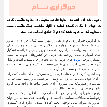
رئیس شورای راهبردی روابط خارجی تبعیض در توزیع واکسن کرونا
در جهان را نگران کننده خواند و اظهار داشت: جنگ واکسن سبب
رسوایی قدرت هایی شده که دم از حقوق انسانی می زنند.
به گزارش خبرگزاری نام به نقل از مهر، سید کمال خرازی ی امروز
(سه شنبه) با حضور در چهارمین اجلاس مجازی «بنیاد رهبران برای
صلح» که به ریاست «رافارن» نخست وزیر پیشین فرانسه تشکیل
شد، اظهار داشت: روحیه ضد غربی در کشورهای جنوب به سبب
عملکرد برخی
دولت
های غربی به سرعت در حال تشدید است و دلیل
آن خودبرتربینی قدرت های غربی نسبت به کشورهای جنوب و عدم
احترام به فرهنگ و سنت های آن هاست.
وی اشاره کرد: قدرت های غربی برای سرکوب ملت هایی که برای
آزادی خود دست به مبارزه می زنند از برچسب تروریسم استفاده می
نمایند، در صورتیکه بین مبارزه آزادی بخش ملت ها و اقدامات گروه
های تروریستی باید تفاوت قائل شد.
رئیس شورای راهبردی روابط خارجی با اعلان اینکه وضعیت
ژئوپلیتیک، معادلات سیاسی، اقتصادی و واقعیت های میدانی در جهان
امروز به میزان قابل توجهی تغییر کرده است، اشاره کرد: کشوری