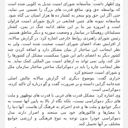
وی اظهار داشت: متأسفانه شورای امنیت تبدیل به کلوپی شده است
که بواسطه حق وتو، منافع قدرت های بزرگ را تضمین می نماید،
حتی اگر این حق وتو منجر به کشتار ده ها هزار انسان بی گناه شود.
متأسفانه نمونه های چنین فجایعی در تاریخ شورای امنیت فراوان
است و امروزه نیز بنا بر این شاهد ادامه جنگ در یمن، کشتار
مسلمانان روهینگیا در میانمار و وضعیت سوریه و دیگر مناطق هستیم.
رئیس شورای راهبردی روابط خارجی اشاره کرد: در گزارش سالانه،
از افزایش تعداد اعضای شورای امنیت صحبت شده است، ولی به
نظر اینجانب این ساختار از بنیان مشکل دارد و اضافه کردن چند
کشور دیگر به اعضای دائم این شورا ممکنست مشکل آن کشورها را
حل کند، ولی نمی تواند به ارتقای امنیت بین المللی کمک نماید. به
نظر اینجانب چاره را باید در دموکراتیک ساختن ساختار سازمان ملل
و شورای امنیت جستجو کرد.
خرازی گفت: موضوع دیگری که گزارش سالانه چالش اصلی
چندجانبه گرایی دانسته و بر ضرورت گفت و گو درباره آن تاکید کرده،
دموکراسی است.
وی اشاره کرد: مشکل قدرت های غربی با قدرت های نوظهور و ملت
های دیگر دموکراسی نیست، بلکه نگاه از بالا به پایین آنها نسبت به
دیگر جوامع و ملت ها و عدم احترام به فرهنگ آن هاست. آنها دنیا را
با معیارها و فاکتورهای خود می سنجند و اصرار دارند مدل
دموکراسی خودرا بدون توجه به تنوع فرهنگی و ارزشی جوامع
مختلف بر آنها تحمیل کنند.