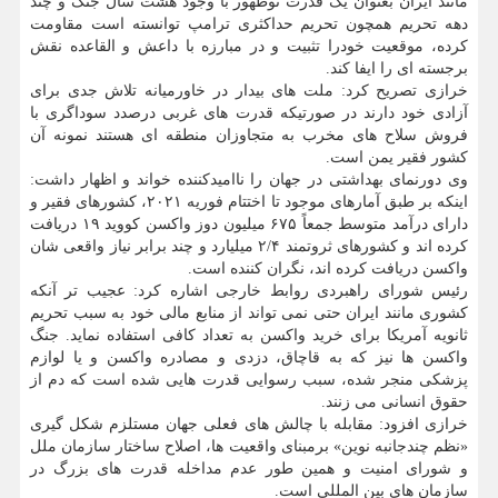
مانند ایران بعنوان یک قدرت نوظهور با وجود هشت سال جنگ و چند
دهه تحریم همچون تحریم حداکثری ترامپ توانسته است مقاومت
کرده، موقعیت خودرا تثبیت و در مبارزه با داعش و القاعده نقش
برجسته ای را ایفا کند.
خرازی تصریح کرد: ملت های بیدار در خاورمیانه تلاش جدی برای
آزادی خود دارند در صورتیکه قدرت های غربی درصدد سوداگری با
فروش سلاح های مخرب به متجاوزان منطقه ای هستند نمونه آن
کشور فقیر یمن است.
وی دورنمای بهداشتی در جهان را ناامیدکننده خواند و اظهار داشت:
اینکه بر طبق آمارهای موجود تا اختتام فوریه ۲۰۲۱، کشورهای فقیر و
دارای درآمد متوسط جمعاً ۶۷۵ میلیون دوز واکسن کووید ۱۹ دریافت
کرده اند و کشورهای ثروتمند ۲/۴ میلیارد و چند برابر نیاز واقعی شان
واکسن دریافت کرده اند، نگران کننده است.
رئیس شورای راهبردی روابط خارجی اشاره کرد: عجیب تر آنکه
کشوری مانند ایران حتی نمی تواند از منابع مالی خود به سبب تحریم
ثانویه آمریکا برای خرید واکسن به تعداد کافی استفاده نماید. جنگ
واکسن ها نیز که به قاچاق، دزدی و مصادره واکسن و یا لوازم
پزشکی منجر شده، سبب رسوایی قدرت هایی شده است که دم از
حقوق انسانی می زنند.
خرازی افزود: مقابله با چالش های فعلی جهان مستلزم شکل گیری
«نظم چندجانبه نوین» برمبنای واقعیت ها، اصلاح ساختار سازمان ملل
و شورای امنیت و همین طور عدم مداخله قدرت های بزرگ در
سازمان های بین المللی است.