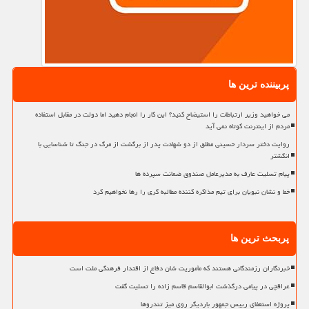
پربیننده ترین ها
می خواهید وزیر ارتباطات را استیضاح کنید؟ این کار را انجام دهید اما دولت در مقابل استفاده
مردم از اینترنت کوتاه نمی آید
روایت دختر سردار حسینی مطلق از دو شهادت پدر از برگشت از مرگ در جنگ تا شناسایی با
انگشتر
پیام تسلیت عارف به مدیرعامل صندوق ضمانت سپرده ها
خط و نشان نبویان برای تیم مذاکره کننده مطالبه گری را رها نخواهیم کرد
پربحث ترین ها
خبرنگاران رزمندگانی هستند که مأموریت شان دفاع از اقتدار فرهنگی ملت است
عراقچی در پیامی درگذشت ابوالقاسم قاسم زاده را تسلیت گفت
پروژه استعفای رییس جمهور باردیگر روی میز تندروها