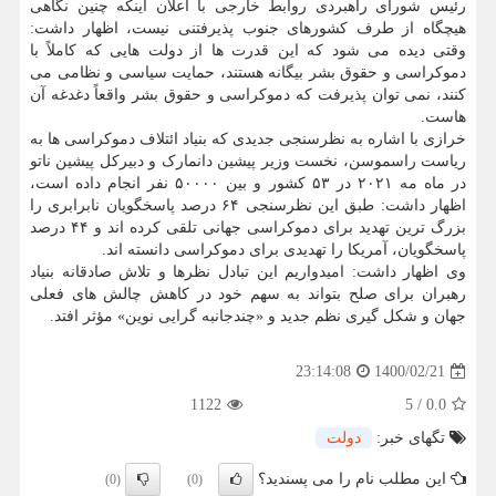
رئیس شورای راهبردی روابط خارجی با اعلان اینکه چنین نگاهی
هیچگاه از طرف کشورهای جنوب پذیرفتنی نیست، اظهار داشت:
وقتی دیده می شود که این قدرت ها از دولت هایی که کاملاً با
دموکراسی و حقوق بشر بیگانه هستند، حمایت سیاسی و نظامی می
کنند، نمی توان پذیرفت که دموکراسی و حقوق بشر واقعاً دغدغه آن
هاست.
خرازی با اشاره به نظرسنجی جدیدی که بنیاد ائتلاف دموکراسی ها به
ریاست راسموسن، نخست وزیر پیشین دانمارک و دبیرکل پیشین ناتو
در ماه مه ۲۰۲۱ در ۵۳ کشور و بین ۵۰۰۰۰ نفر انجام داده است،
اظهار داشت: طبق این نظرسنجی ۶۴ درصد پاسخگویان نابرابری را
بزرگ ترین تهدید برای دموکراسی جهانی تلقی کرده اند و ۴۴ درصد
پاسخگویان، آمریکا را تهدیدی برای دموکراسی دانسته اند.
وی اظهار داشت: امیدواریم این تبادل نظرها و تلاش صادقانه بنیاد
رهبران برای صلح بتواند به سهم خود در کاهش چالش های فعلی
جهان و شکل گیری نظم جدید و «چندجانبه گرایی نوین» مؤثر افتد.
1400/02/21
23:14:08
1122
5
/
0.0
تگهای خبر:
دولت
این مطلب نام را می پسندید؟
(0)
(0)