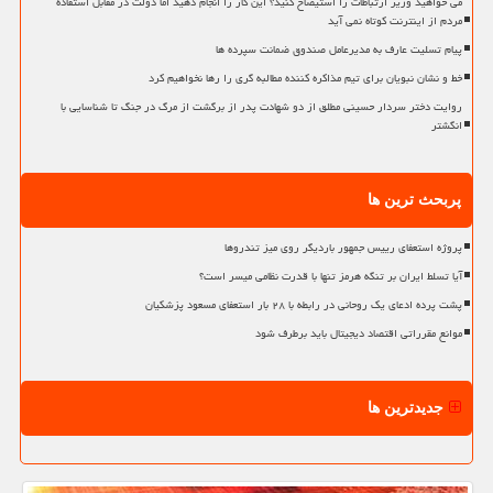
می خواهید وزیر ارتباطات را استیضاح کنید؟ این کار را انجام دهید اما دولت در مقابل استفاده
مردم از اینترنت کوتاه نمی آید
پیام تسلیت عارف به مدیرعامل صندوق ضمانت سپرده ها
خط و نشان نبویان برای تیم مذاکره کننده مطالبه گری را رها نخواهیم کرد
روایت دختر سردار حسینی مطلق از دو شهادت پدر از برگشت از مرگ در جنگ تا شناسایی با
انگشتر
پربحث ترین ها
پروژه استعفای رییس جمهور باردیگر روی میز تندروها
آیا تسلط ایران بر تنگه هرمز تنها با قدرت نظامی میسر است؟
پشت پرده ادعای یک روحانی در رابطه با ۲۸ بار استعفای مسعود پزشکیان
موانع مقرراتی اقتصاد دیجیتال باید برطرف شود
جدیدترین ها