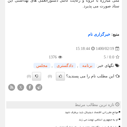
ملی مبارزه با کرونا و رعایت کامل دستورالعمل های بهداشتی این
ستاد صورت می پذیرد.
منبع:
خبرگزاری نام
1400/02/19
15:18:44
1376
5
/
0.0
تگهای خبر:
برنامه
,
دادگستری
,
مجلس
این مطلب نام را می پسندید؟
(0)
(0)
X
تازه ترین مطالب مرتبط
موانع مقرراتی اقتصاد دیجیتال باید برطرف شود
او به جمهوری اسلامی تهمت می زند