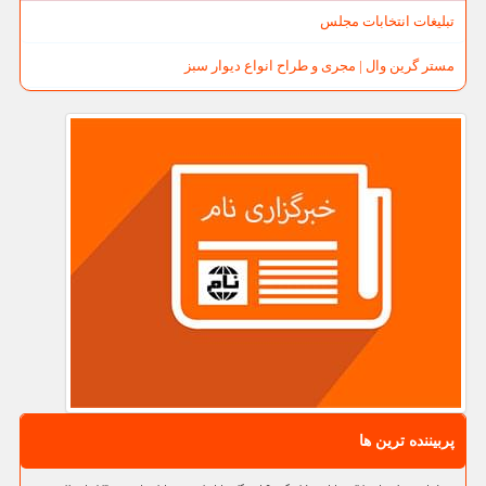
تبلیغات انتخابات مجلس
مستر گرین وال | مجری و طراح انواع دیوار سبز
پربیننده ترین ها