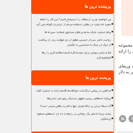
پربیننده ترین ها
می خواهید وزیر ارتباطات را استیضاح کنید؟ این کار را انجام
دهید اما دولت در مقابل استفاده مردم از اینترنت کوتاه نمی آید
پیام تسلیت عارف به مدیرعامل صندوق ضمانت سپرده ها
روایت دختر سردار حسینی مطلق از دو شهادت پدر از برگشت
از مرگ در جنگ تا شناسایی با انگشتر
 مجموعه
ا ارائه
خط و نشان نبویان برای تیم مذاکره کننده مطالبه گری را رها
نخواهیم کرد
 وریفای
به دلار
پربحث ترین ها
عراقچی در پیامی درگذشت ابوالقاسم قاسم زاده را تسلیت گفت
پروژه استعفای رییس جمهور باردیگر روی میز تندروها
آیا تسلط ایران بر تنگه هرمز تنها با قدرت نظامی میسر است؟
پشت پرده ادعای یک روحانی در رابطه با ۲۸ بار استعفای مسعود
پزشکیان