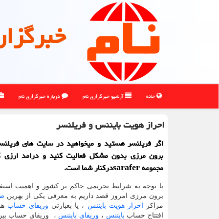
خبرگزار
خانه
آرشیو خبرگزاری نام
درباره خبرگزاری نام
احراز هویت بایننس و فریلنسر
اگر فریلنسر هستید و میخواهید در سایت های فریلنس
برون مرزی بدون مشكل فعالیت كنید و درامد ارزی 
مجموعه saraferدركنار شما است.
با توجه به شرایط تحریمی حاکم بر کشور و اهمیت استفا
برون مرزی امروز قصد داریم به معرفی یکی از بهرین
صر
مراکز
احراز هویت بایننس
، یا بعبارتی
وریفای حساب
هم
افتتاح حساب
بایننس
،
وریفای بایننس
، وریفای حساب بین ا