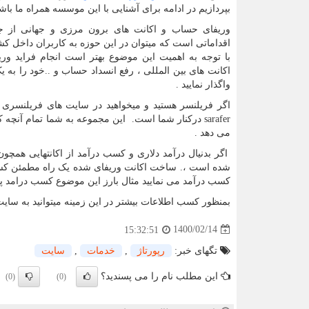
بپردازیم در ادامه برای آشنایی با این موسسه همراه ما باشی
وریفای حساب و اکانت های برون مرزی و جهانی از ج
اقداماتی است که میتوان در این حوزه به کاربران داخل کشو
با توجه به اهمیت این موضوع بهتر است انجام فراید ور
اکانت های بین المللی ، رفع انسداد حساب و ..خود را به ی
واگذار نمایید .
اگر فریلنسر هستید و میخواهید در سایت های فریلنسری
sarafer
درکنار شما است. این مجموعه به شما تمام آنچه که
می دهد .
اگر بدنیال درآمد دلاری و کسب درآمد از اکانتهایی همچون
شده است ،. ساخت اکانت وریفای شده یک راه مطمئن کسب در
کسب درآمد می نمایید مثال بارز این موضوع کسب درامد پیو
بمنظور کسب اطلاعات بیشتر در این زمینه میتوانید به سای
1400/02/14
15:32:51
تگهای خبر:
رپورتاژ
,
خدمات
,
سایت
این مطلب نام را می پسندید؟
(0)
(0)