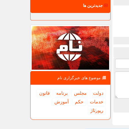
جدیدترین ها
موضوع های خبرگزاری نام
دولت
مجلس
برنامه
قانون
خدمات
حكم
آموزش
رپورتاژ