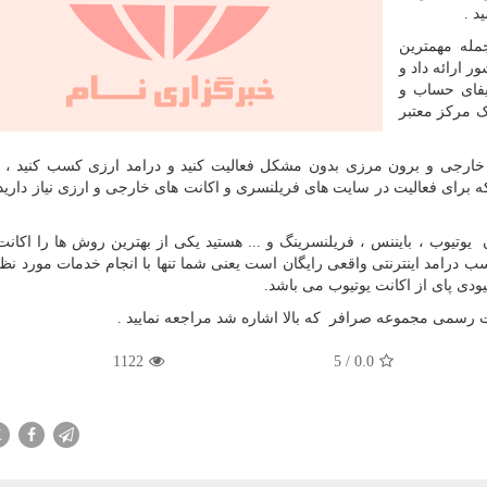
د .
مله مهمترین
ر ارائه داد و
یفای حساب و
ک مرکز معتبر
 خارجی و برون مرزی بدون مشکل فعالیت کنید و درامد ارزی کسب کنید ،
 برای فعالیت در سایت های فریلنسری و اکانت های خارجی و ارزی نیاز دارید ر
 یوتیوب ، بایننس ، فریلنسرینگ و ... هستید یکی از بهترین روش ها را اکانت
امد اینترنتی واقعی رایگان است یعنی شما تنها با انجام خدمات مورد نظر 
دی پای از اکانت یوتیوب می باشد.
ت رسمی مجموعه صرافر که بالا اشاره شد مراجعه نمایید .
1122
5
/
0.0
X