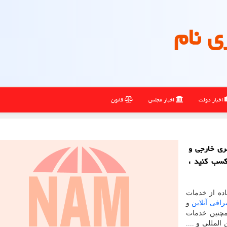
ی نام
اخبار دولت
اخبار مجلس
قانون
ری خارجی و
كسب كنید ،
ده از خدمات
افی آنلاین
و
چنین خدمات
لمللی و ....