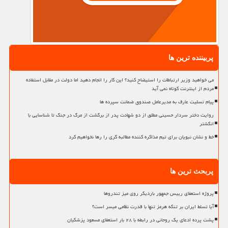
پربیننده ترین ها
می خواهید وزیر ارتباطات را استیضاح کنید؟ این کار را انجام دهید اما دولت در مقابل استفاده
مردم از اینترنت کوتاه نمی آید
پیام تسلیت عارف به مدیرعامل صندوق ضمانت سپرده ها
روایت دختر سردار حسینی مطلق از دو شهادت پدر از برگشت از مرگ در جنگ تا شناسایی با
انگشتر
خط و نشان نبویان برای تیم مذاکره کننده مطالبه گری را رها نخواهیم کرد
پربحث ترین ها
پروژه استعفای رییس جمهور باردیگر روی میز تندروها
آیا تسلط ایران بر تنگه هرمز تنها با قدرت نظامی میسر است؟
پشت پرده ادعای یک روحانی در رابطه با ۲۸ بار استعفای مسعود پزشکیان