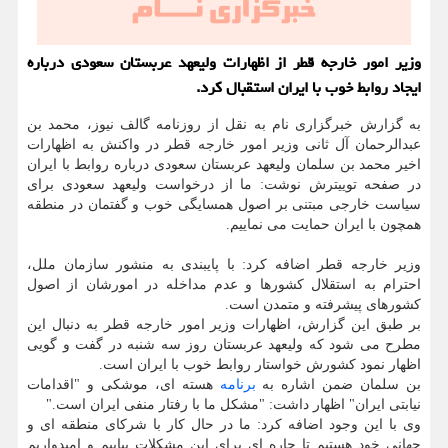
وزیر امور خارجه قطر از اظهارات ولیعهد عربستان سعودی درباره
ایجاد روابط خوب با ایران استقبال کرد.
به گزارش خبرگزاری نام به نقل از روزنامه گالف نیوز، محمد بن
عبدالرحمان آل ثانی وزیر امور خارجه قطر در واکنش به اظهارات
اخیر محمد بن سلمان ولیعهد عربستان سعودی درباره روابط با ایران
در صفحه توییترش نوشت: ما از درخواست ولیعهد سعودی برای
سیاست خارجی مبتنی بر اصول همسایگی خوب و گفتمان در منطقه
همچون با ایران حمایت می نماییم.
وزیر خارجه قطر اضافه کرد: با پایبندی به منشور سازمان ملل،
احترام به استقلال کشورها و عدم مداخله در امورشان از اصول
کشورهای پیشرفته و متمدن است.
بر طبق این گزارش، اظهارات وزیر امور خارجه قطر به دنبال این
مطرح می شود که ولیعهد عربستان روز سه شنبه در گفت و گویی
اظهار نمود کشورش خواستار روابط خوب با ایران است.
بن سلمان ضمن اشاره به
برنامه
هسته ای، موشکی و "اقدامات
نیابتی ایران" اظهار داشت: "مشکل ما با رفتار منفی ایران است."
وی با این وجود اضافه کرد: ما در حال کار با شرکای منطقه ای و
جهانی خود هستیم تا چاره ای برای این مشکلات بیابیم و امیدواریم