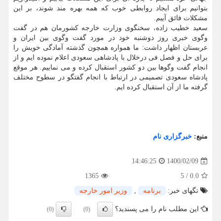
بتوانیم برای ایجاد روابطی خوب که همه بهره مند شوند، بر این
مشکلات فائق آییم.
سعید خطیب زاده، سخنگوی وزارت خارجه کشورمان هم در گفت
وگوی خبری روز دوشنبه خود در مورد گفت وگوی بین ایران و
عربستان اظهار داشت: ما همواره همچون گذشته آمادگی خویش را
برای حل و فصل فی درخلال با پادشاهی سعودی اعلام نموده ایم و از
انجام گفت وگوها بین دو کشور استقبال کرده و می نماییم. هر موقع
پادشاه سعودی تصمیمی در ارتباط با انجام گفتگو در سطوح مختلف
گرفته ما از آن استقبال کرده ایم.
منبع:
خبرگزاری نام
1400/02/09
14:46:25
1365
5
/
0.0
تگهای خبر:
برنامه
,
وزیر امور خارجه
این مطلب نام را می پسندید؟
(0)
(0)