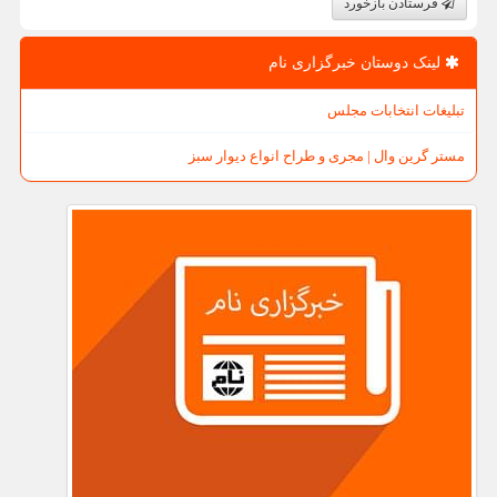
فرستادن بازخورد
لینک دوستان خبرگزاری نام
تبلیغات انتخابات مجلس
مستر گرین وال | مجری و طراح انواع دیوار سبز