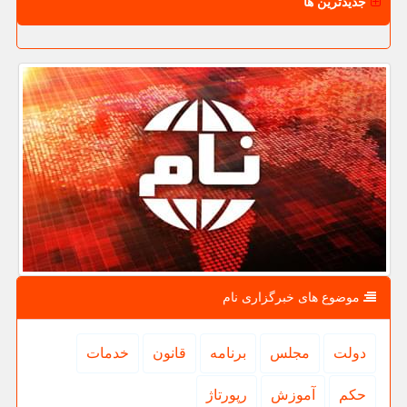
جدیدترین ها
موضوع های خبرگزاری نام
دولت
مجلس
برنامه
قانون
خدمات
حكم
آموزش
رپورتاژ