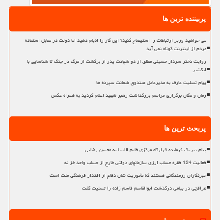
پربیننده ترین ها
می خواهید وزیر ارتباطات را استیضاح کنید؟ این کار را انجام دهید اما دولت در مقابل استفاده
مردم از اینترنت کوتاه نمی آید
روایت دختر سردار حسینی مطلق از دو شهادت پدر از برگشت از مرگ در جنگ تا شناسایی با
انگشتر
پیام تسلیت عارف به مدیرعامل صندوق ضمانت سپرده ها
زمان و مکان برگزاری مراسم بزرگداشت رهبر شهید اعلام گردید به همراه عکس
پربحث ترین ها
پیام تبریک فرمانده قرارگاه مرکزی خاتم الانبیا به محسن رضایی
فعالیت 124 فقره حساب ارزی سازمانهای دولتی خارج از حساب واحد خزانه
خبرنگاران رزمندگانی هستند که مأموریت شان دفاع از اقتدار فرهنگی ملت است
عراقچی در پیامی درگذشت ابوالقاسم قاسم زاده را تسلیت گفت