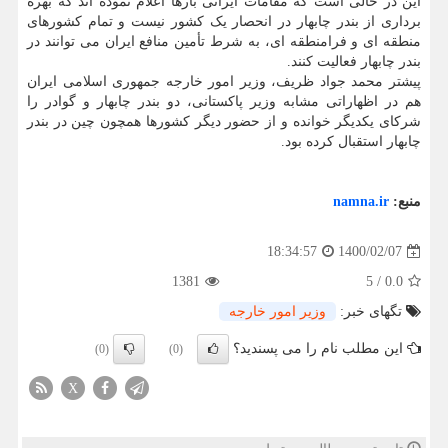
این در حالی است که مقامات ایرانی بارها اعلام نموده اند که بهره
برداری از بندر چابهار در انحصار یک کشور نیست و تمام کشورهای
منطقه ای و فرامنطقه ای، به شرط تأمین منافع ایران می توانند در
بندر چابهار فعالیت کنند.
پیشتر محمد جواد ظریف، وزیر امور خارجه جمهوری اسلامی ایران
هم در اظهاراتی مشابه وزیر پاکستانی، دو بندر چابهار و گوادر را
شرکای یکدیگر خوانده و از حضور دیگر کشورها همچون چین در بندر
چابهار استقبال کرده بود.
منبع:
namna.ir
1400/02/07
18:34:57
1381
5
/
0.0
تگهای خبر:
وزیر امور خارجه
این مطلب نام را می پسندید؟
(0)
(0)
X