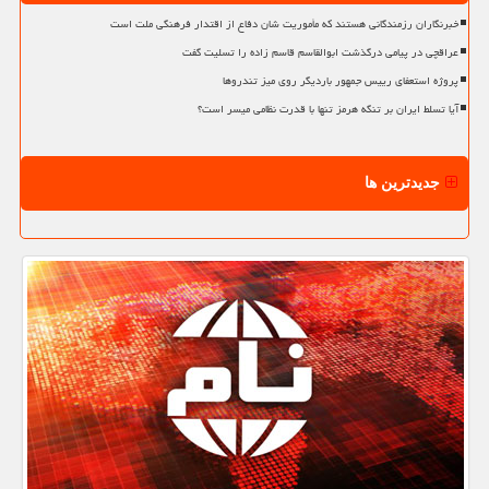
خبرنگاران رزمندگانی هستند که مأموریت شان دفاع از اقتدار فرهنگی ملت است
عراقچی در پیامی درگذشت ابوالقاسم قاسم زاده را تسلیت گفت
پروژه استعفای رییس جمهور باردیگر روی میز تندروها
آیا تسلط ایران بر تنگه هرمز تنها با قدرت نظامی میسر است؟
جدیدترین ها