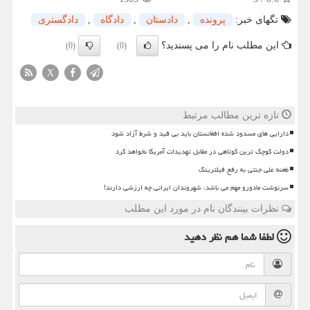
تگهای خبر:
پرونده
,
دادستان
,
دادگاه
,
دادگستری
این مطلب نام را می پسندید؟
(0)
(0)
X
تازه ترین مطالب مرتبط
دارایی های مسدود شده افغانستان باید بی قید و شرط آزاد شود
دولت کوچک ترین کوتاهی در مقابل تهدیدات آمریکا نخواهد کرد
طعنه علی جنتی به رفع فیلترینگ
سرنوشت مادورو مهم می باشد، شهروندان ایرانی چه ارزشی دارند!
نظرات بینندگان نام در مورد این مطلب
لطفا شما هم
نظر دهید