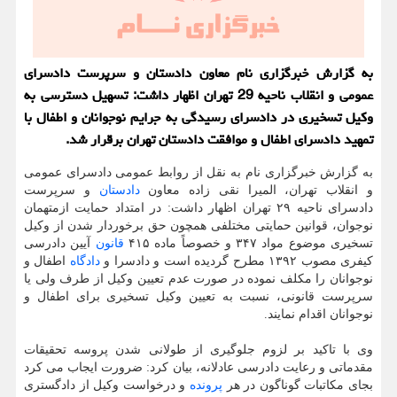
به گزارش خبرگزاری نام معاون دادستان و سرپرست دادسرای
عمومی و انقلاب ناحیه 29 تهران اظهار داشت: تسهیل دسترسی به
وکیل تسخیری در دادسرای رسیدگی به جرایم نوجوانان و اطفال با
تمهید دادسرای اطفال و موافقت دادستان تهران برقرار شد.
به گزارش خبرگزاری نام به نقل از روابط عمومی دادسرای عمومی
و انقلاب تهران، المیرا نقی زاده معاون
دادستان
و سرپرست
دادسرای ناحیه ۲۹ تهران اظهار داشت: در امتداد حمایت ازمتهمان
نوجوان، قوانین حمایتی مختلفی همچون حق برخوردار شدن از وکیل
تسخیری موضوع مواد ۳۴۷ و خصوصاً ماده ۴۱۵
قانون
آیین دادرسی
کیفری مصوب ۱۳۹۲ مطرح گردیده است و دادسرا و
دادگاه
اطفال و
نوجوانان را مکلف نموده در صورت عدم تعیین وکیل از طرف ولی یا
سرپرست قانونی، نسبت به تعیین وکیل تسخیری برای اطفال و
نوجوانان اقدام نمایند.
وی با تاکید بر لزوم جلوگیری از طولانی شدن پروسه تحقیقات
مقدماتی و رعایت دادرسی عادلانه، بیان کرد: ضرورت ایجاب می کرد
بجای مکاتبات گوناگون در هر
پرونده
و درخواست وکیل از دادگستری