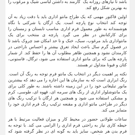
باشد تا نیازهای روزانه یک کارمند به داشتن لباسی شیک و مرغوب را
به بهترین شکل رفع کند.
اولین فاکتور مهمی که یک طراح مانتو اداری باید با دقت زیاد به آن
توجه کند انتخاب نوع پارچه است. یک ارگان یا شرکتی با نگاه
هوشمندانه به طور معمول فرم اداری مناسب تابستان و زمستان را
برای کارکنانش در نظر می گیرد. پارچه ی منتخب برای یک
مانتواداری باید مرغوب، سبک، خنک و تا حد امکان ضد چروک باشد تا
در فصول گرم سال باعث ایجاد تعرق بیشتر و احساس ناراحتی در
کارمندان نشود و همچنین ظاهر مطلوب آن ها را حفظ کند. از شمار
پارچه هایی که برای مانتو اداری استفاده می شود، ترگال، فاستونی،
کتان و فیونا متداول تر هستند.
نکته پر اهمیت دیگر در انتخاب یک مانتو فرم توجه به رنگ آن است.
رنگ ابزاری است که به سازمان ها این اجازه را می دهد که بیشترین
مانور تبلیغاتی خود را در این زمینه داشته باشند. به طور کلی برای
یک مانتوشلوار اداری از رنگ های سرمه ای، قهوه ای، طوسی، کرم
و مشکی استفاده می شود و همچنین هر ارگان با ترکیب رنگ های
دیگر در طراحی مانتو اداری و مقنعه ترکیب رنگ فرم اداری خود را
متمایز می کند.
ساعات طولانی حضور در محیط کار و میزان فعالیت مرتبط با هر
حیطه کاری نیاز به راحتی فرم اداری را الزامی می کند. با توجه به
فرم بدن هر شخص، سایز باید به گونه ای در نظر گرفته شود که