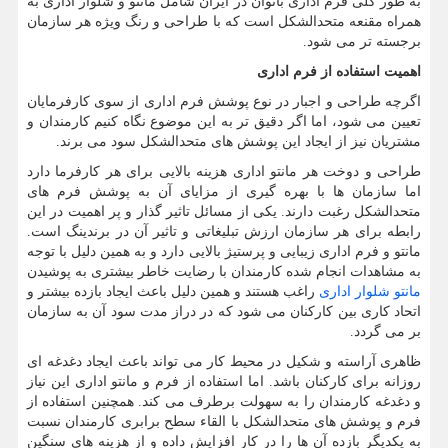
به طور کلی فرم اداری بانوان در ایران شامل مانتو و شلوار اداری به
همراه مقنعه متحدالشکل است که با طراحی و رنگ ویژه هر سازمان
برجسته تر می شود.
اهمیت استفاده از فرم اداری
اگرچه طراحی و اجبار در نوع پوشش فرم اداری از سوی کارفرمایان
تعیین می شود، اما اگر دقیق تر به این موضوع نگاه کنیم کارمندان و
مشتریان نیز از ایجاد این پوشش های متحدالشکل سود می برند.
طراحی و دوخت هر مانتو اداری هزینه بالایی برای هر کارفرما دارد
اما سازمان ها با بهره گیری از مزایای آن به پوشش فرم های
متحدالشکل رغبت دارند. یکی از مسائل تاثیر گذار و پر اهمیت در این
رابطه برای هر سازمان ارزش تبلیغاتی و تاثیر آن در برندینگ است.
مانتو و فرم اداری زیبایی و پرستیژ بالایی دارد و به همین دلیل با توجه
به مشاهدات انجام شده کارمندان با رضایت خاطر بیشتری به پوشیدن
مانتو شلوار اداری
راغب هستند و همین دلیل باعث ایجاد بازده بیشتر و
اتحاد کاری بین کارکنان می شود که در دراز مدت سود آن به سازمان
بر می گردد.
ظاهری آراسته و شکیل در محیط کار می تواند باعث ایجاد دغدغه ای
روزانه برای کارکنان باشد. اما استفاده از فرم و مانتو اداری این نیاز
و دغدغه کارمندان را به سهولت برطرف می کند. همچنین استفاده از
فرم و پوشش های متحدالشکل با القاء سطح برابری کارمندان نسبت
به یکدیگر بازده آن ها را در کار افزایش داده و از هزینه های سنگین