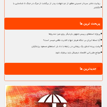
روایت دختر سردار حسینی مطلق از دو شهادت پدر از برگشت از مرگ در جنگ تا شناسایی با
انگشتر
پربحث ترین ها
پروژه استعفای رییس جمهور باردیگر روی میز تندروها
آیا تسلط ایران بر تنگه هرمز تنها با قدرت نظامی میسر است؟
پشت پرده ادعای یک روحانی در رابطه با ۲۸ بار استعفای مسعود پزشکیان
موانع مقرراتی اقتصاد دیجیتال باید برطرف شود
جدیدترین ها