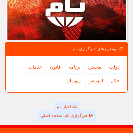
موضوع های خبرگزاری نام
دولت
مجلس
برنامه
قانون
خدمات
حكم
آموزش
رپورتاژ
اخبار نام
خبرگزاری نام: صفحه اصلی