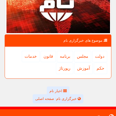
موضوع های خبرگزاری نام
دولت
مجلس
برنامه
قانون
خدمات
حكم
آموزش
رپورتاژ
اخبار نام
خبرگزاری نام: صفحه اصلی