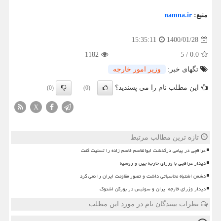
منبع:
namna.ir
1400/01/28
15:35:11
1182
5
/
0.0
تگهای خبر:
وزیر امور خارجه
این مطلب نام را می پسندید؟
(0)
(0)
X
تازه ترین مطالب مرتبط
عراقچی در پیامی درگذشت ابوالقاسم قاسم زاده را تسلیت گفت
دیدار عراقچی با وزرای خارجه چین و روسیه
دشمن اشتباه محاسباتی داشت و تصور مقاومت ایران را نمی کرد
دیدار وزرای خارجه ایران و سوئیس در بورگن اشتوک
نظرات بینندگان نام در مورد این مطلب