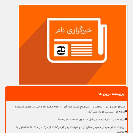
پربیننده ترین ها
می خواهید وزیر ارتباطات را استیضاح کنید؟ این کار را انجام دهید اما دولت در مقابل استفاده
مردم از اینترنت کوتاه نمی آید
پیام تسلیت عارف به مدیرعامل صندوق ضمانت سپرده ها
روایت دختر سردار حسینی مطلق از دو شهادت پدر از برگشت از مرگ در جنگ تا شناسایی با
انگشتر