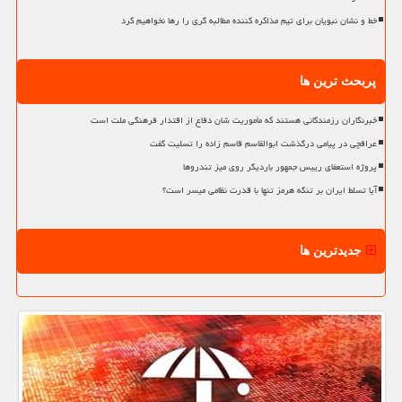
خط و نشان نبویان برای تیم مذاکره کننده مطالبه گری را رها نخواهیم کرد
پربحث ترین ها
خبرنگاران رزمندگانی هستند که مأموریت شان دفاع از اقتدار فرهنگی ملت است
عراقچی در پیامی درگذشت ابوالقاسم قاسم زاده را تسلیت گفت
پروژه استعفای رییس جمهور باردیگر روی میز تندروها
آیا تسلط ایران بر تنگه هرمز تنها با قدرت نظامی میسر است؟
جدیدترین ها