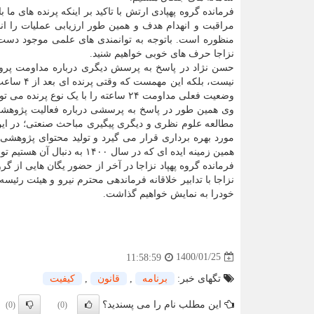
فرمانده گروه پهپادی ارتش با تاکید بر اینکه پرنده های ما ب
مراقبت و انهدام هدف و همین طور ارزیابی عملیات را انجا
نزاجا حرف های خوبی خواهیم شنید.
حسن نژاد در پاسخ به پرسش دیگری درباره مداومت پرواز
نیست، بلک
وضعیت فعلی مداومت ۲۴ ساعته را با یک نوع پرنده می توانیم داشته باشیم.
وی همین طور در پاسخ به پرسشی درباره فعالیت پژوهشکده 
مطالعه علوم نظری و دیگری پیگیری مباحث صنعتی؛ در این 
مورد بهره برداری قرار می گیرد و تولید محتوای پژوهشی، 
همین زمینه ایده ای که در سال ۱۴۰۰ به دنبال آن هستیم تولید انواع شبیه سازی های پهپادی است.
خودرا به نمایش خواهیم گذاشت.
1400/01/25
11:58:59
تگهای خبر:
برنامه
,
قانون
,
كیفیت
این مطلب نام را می پسندید؟
(0)
(0)