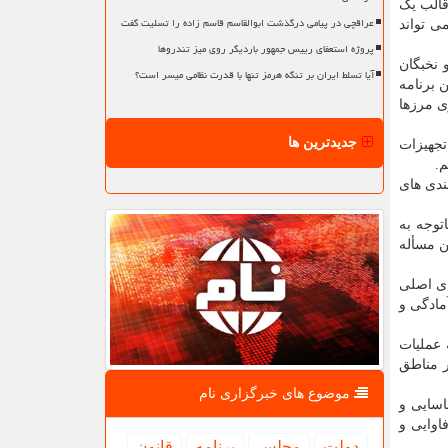
 قالب یک
عراقچی در پیامی درگذشت ابوالقاسم قاسم زاده را تسلیت گفت
ی تواند
پروژه استعفای رییس جمهور باردیگر روی میز تندروها
م نزاجا و نخبگان
آیا تسلط ایران بر تنگه هرمز تنها با قدرت نظامی میسر است؟
 برنامه
ی مرزها
جدیدترین ها
تجهیزات
م.
ندی های
توجه به
ن مسأله
ای اصلی
آمادگی و
 عملیات
ر مناطق
موضوع های خبرگزاری نام
اسایی و
اوایی و
دولت
مجلس
برنامه
قانون