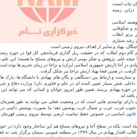
ن ثبات امنیت
راین زمینه
لاب شکوهمند اسلامی
شد و شکوفایی
پرتو انقلاب
ام رشد بسیاری
نگال، پهپاد و سایبر از اهداف نیروی زمینی است.
هم گام دوم انقلاب که در حقیقت ریل گذاری فرماندهی کل قوا در حوزه رشد 
نتیجه علم، پژوهش و تفکر بومی ارتش و نیروهای مسلح ما هستند؛ این علم 
ادی در آجا (ارتش جمهوری اسلامی ایران) و نزاجا در زمان تحریم ها بوده است
گرفت، در همین فضا پهپاد ارتش نزاجا نیز شکل گرفت.
انی و ممارست و ارتباط بین دستگاهی و یگان های پهپادی با دانشگاه ها، پارک ه
 داخلی نقش بسیار تعیین کننده ای در علم و فناوری دارد؛ وزارت دفاع و ش
 در حوزه پهپادی برسند. همین طور امروز جوانان و کسانی که می توانند این 
افته اند.
پادی دارای توانمندی هایی است که در وضعیت فعلی می توانند به طور همزمان
 جنوب غرب، غرب و شمال غرب پوشش دهد؛ ما بصورت پوشش دائمی در 
قانون
اساسی در خصوص حفظ تمامیت ارضی توسط نیروی زمینی قهرمان د
پاد است بلکه در سطح آجا و نیروهای مسلح هم این ساختار وجود دارد؛ در حوزه
بین نیروهای آجا یک همپوشانی وجود دارد. رزمایشی که در قالب اقتدار پهپادی در سال ۱۳۹۹ در منطقه عمومی سمنان بر