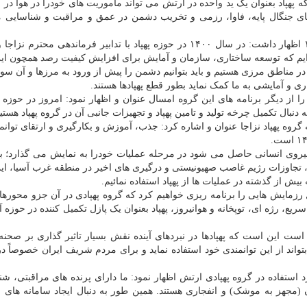
ت که پهپاد بعنوان یک ید واحده در ارتش می تواند ماموریت های خودرا در هوا در
ای جنگال پایه، فاوا، رزمی و تخریب دشمن در عمق و مراقبت و شناسایی م
های گروه پهپاد نزاجا در سال ۱۴۰۰ اظهار داشت: در سال ۱۴۰۰ در حوزه پهپاد با تدابیر فرماندهی محتر
یم که توسعه ساختاری، سازمان و آمایش برای افزایش کیفیت رصد همچون این
در مناطق مرزی هستیم و باید بتوانیم دشمن را پیش از ورود به مرزها و آن سو
ری و آمایشی به ما کمک نماید بطور قطع پهپادها هستند.
را از دیگر برنامه های این گروه امسال عنوان و اظهار نمود: امروز در حوزه 
ه دنبال تکمیل چرخه تولید و تامین پهپاد و تجهیزات جانبی آن در گروه پهپاد هستی
وه پهپاد نزاجا عنوان و اشاره کرد: جذب، آموزش و بکارگیری و ارتقای توانم
یروی انسانی حاصل می شود در مرحله عملیات خودرا به نمایش می گذارد؛ با
 تجاوزات رژیم غاصب صهیونیستی و درگیری های اخیر در منطقه غرب آسیا، ای
یش از گذشته در عملیات ها از پهپاد استفاده نمائیم.
ل رزمایش هایی را برنامه ریزی خواهیم کرد که گروه پهپادی در آن جزو محوره
یع، رژه ای، توپخانه و هوانیروز، پهپاد بعنوان یک پازل تکمیل کننده در حوزه 
 این است که پهپادها در نبردهای آینده نقش بسیار تاثیر گذاری بر صحنه
بتواند از این توانمندی خود استفاده نماید و برای مردم شریف ایران خصوصاً د
 استفاده در گروه پهپادی ارتش اظهار نمود: ما دارای پرنده های مراقبتی، شن
(مجهز به موشک) و انفجاری هستند. همین طور به دنبال ایجاد سامانه های ف