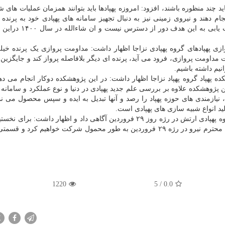
اید چند منظوره باشند، افزود: امروزه پهپادها باید بتوانند همزمان عملیات های 
م دهند و نیروی زمینی نیز به دنبال تجهیز سامانه های پهپادی خود به پرنده 
منظوره است. باتوجه به توانمندی های علمی موجود دست یابی به
ی پهپادهای گروه پهپادی نزاجا اظهار داشت: مداومت پروازی یک پرنده خ
ه این مهمست که وقتی پرنده ای بعد از ۴ ساعت مداومت پروازی، فرود می آید، پرنده ای دیگر بلافاصله پرواز کند و جایگ
پهپاد گروه پهپاد نزاجا اظهار داشت: در این پژوهشکده دوکار انجام می ده
پژوهشکده علاوه بر بررسی علم جدید پهپادی در دنیا و نوع عملکرد و سامانه 
نیازمندی های حوزه پهپاد را رصد و آنها تبدیل به ایده و سپس محصول می نما
فرمانده گروه پهپاد نزاجا در آخر از حضور یگان هایی از گروه پهپادی ارتش در رژه روز ۲۹ فروردین آگاهی داد و اظهار داشت
نزاجا با تدابیر خلاقانه فرماندهی محترم نیرو و هیئت رئیسه محترم نیرو در رژه ۲۹ فروردین به طور محمول شرکت خواهیم کر
1220
5
/
0.0
X