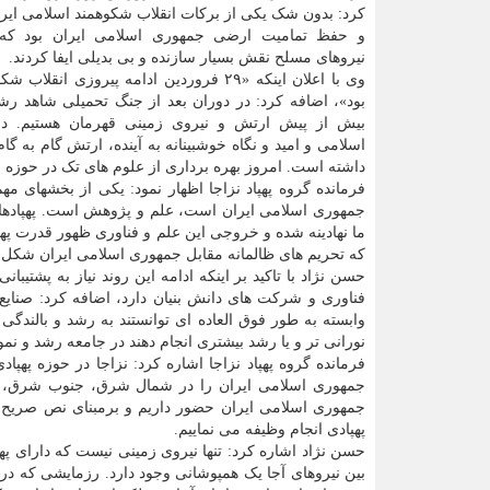
کرد: بدون شک یکی از برکات انقلاب شکوهمند اسلامی ایرا
و حفظ تمامیت ارضی جمهوری اسلامی ایران بود که د
نیروهای مسلح نقش بسیار سازنده و بی بدیلی ایفا کردند.
وی با اعلان اینکه «۲۹ فروردین ادامه پیروزی انق
بود»، اضافه کرد: در دوران بعد از جنگ تحمیلی شاهد ر
بیش از پیش ارتش و نیروی زمینی قهرمان هستیم. در 
اسلامی و امید و نگاه خوشبینانه به آینده، ارتش گام به گ
داشته است. امروز بهره برداری از علوم های تک در حوزه ج
فرمانده گروه پهپاد نزاجا اظهار نمود: یکی از بخشهای م
جمهوری اسلامی ایران است، علم و پژوهش است. پهپادها 
ما نهادینه شده و خروجی این علم و فناوری ظهور قدرت پهپ
که تحریم های ظالمانه مقابل جمهوری اسلامی ایران شکل 
حسن نژاد با تاکید بر اینکه ادامه این روند نیاز به پشتیب
فناوری و شرکت های دانش بنیان دارد، اضافه کرد: صنایع
وابسته به طور فوق العاده ای توانستند به رشد و بالندگی
نورانی تر و یا رشد بیشتری انجام دهند در جامعه رشد و نمو ی
فرمانده گروه پهپاد نزاجا اشاره کرد: نزاجا در حوزه په
جمهوری اسلامی ایران را در شمال شرق، جنوب شرق،
جمهوری اسلامی ایران حضور داریم و برمبنای نص صریح
پهپادی انجام وظیفه می نماییم.
حسن نژاد اشاره کرد: تنها نیروی زمینی نیست که دارای په