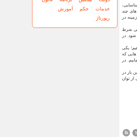
شناسایی،
خدمات
حكم
آموزش
های چند
 این هدف دور از دسترس نیست و ان شاءالله در سال ۱۴۰۰ دراین زمینه در
رپورتاژ
یلی شرط
زین شود. در
یم؛ یکی
هایی که
ییم. در
: برای نخستین بار در
د و قسمتی از توان