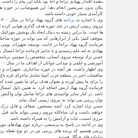
دهنده اقتدار پهپادی نزاجا و آجا بود بلکه این پیام را داش
یکان بدون سرنشین انجام دهد؛ این همپوشانی در حوزه ه
کارآمدی بسیار خوبی داشته باشد.
وی با اشاره به
برنامه
نیروی زمینی ارتش در چند حوزه هدف گذاری هوایی کرده ا
ها است. ما دراین زمینه به دنبال ایجاد یک پوشش موزائیک 
متوقف کنیم؛ یکی از ابزارهایی که می تواند در حوزه ساختا
فرمانده گروه پهپاد نزاجا در ادامه، توسعه تجهیزات بومی 
پهپادی به لبه علم رسیدیم و با تدابیر فرمانده نزاجا امسال ب
حسن نژاد توسعه نیروی انسانی متخصص را سومین برنامه گر
آموزشی و علمی و میدانی جوانان از اهداف ما در سال ۱۴۰۰ است.
وی اظهار داشت: هر آنچه در حوزه ساختاری، تجهیزات و ن
مناقشات اخیر در منطقه غرب آسیا شامل ماجرای قره باغ،
را برای ما پیش آورده و بعنوان هدف برای ما تعیین شده که ب
فرمانده گروه پهپاد ارتش اضافه کرد: به همین دلیل امسا
باشد. در کنار سایر توانمندی های نزاجا شامل توان واکنش سر
توان رزمی می تواند به نیروی زمینی کمک نماید.
حسن نژاد اشاره کرد: آنچه مشخص، شفاف و قابل درک است
خواهند داشت و ان شاءالله نیروی زمینی بتواند مانند قبل 
مرزی امنیت، ثبات و آرامش را به همراه داشته باشد.
وی در ادامه در پاسخ به پرسشی درباره تنوع پهپادهای مورد
رزمی هستیم که پرنده های رزمی نیز در دو نوع نقطه زن 
سامانه های جنگال هستیم.