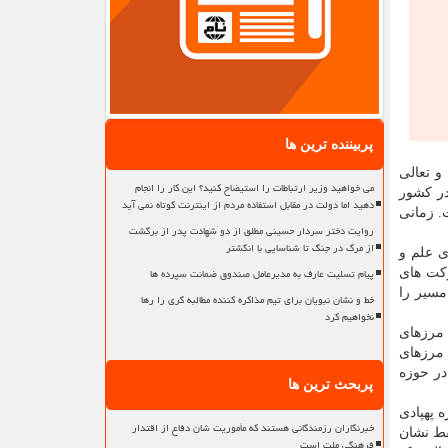
پربیننده ترین ها
و تعالی
می خواهید وزیر ارتباطات را استیضاح کنید؟ این کار را انجام
در کشور
دهید اما دولت در مقابل استفاده مردم از اینترنت کوتاه نمی آید
. زمانی
روایت دختر سردار حسینی مطلق از دو شهادت پدر از برگشت
از مرگ در جنگ تا شناسایی با انگشتر
ای علم و
پیام تسلیت عارف به مدیرعامل صندوق ضمانت سپرده ها
رکت های
مسیر را
خط و نشان نبویان برای تیم مذاکره کننده مطالبه گری را رها
نخواهیم کرد
 مرزهای
مرزهای
ر حوزه
پربحث ترین ها
 پهپادی
خبرنگاران رزمندگانی هستند که مأموریت شان دفاع از اقتدار
گزار شد، نه فقط نشان
فرهنگی ملت است