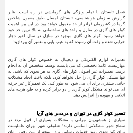
فصل تابستان با تمام ویژگی های گرمایشی در راه است. بنابر
گزارش سازمان هواشناسی، تابستان امسال طبق معمول شاخص
گرما در کشورمان فراتر از حد معمول خواهد بود. در این بین اهمیت
کولر های گازی در منازل و واحد های ساختمانی به بالا ترین حد خود
خواهد رسید. کولر های گازی موجود در منازل در سال اخیر دچار
خرابی شده و وقت آن رسیده که به عیب یابی و تعمیر آن بپردازید!
تعمیرات لوازم الکتریکی و دیجیتال به خصوص کولر های گازی
مهارتیست کاملا تخصصی که می بایست توسط متخصص آن به انجام
برسد. تعمیرات غیر اصولی کولر های گازی به هر نحوی که باشد، نه
تنها مشکل کولر گازی را حل نخواهد کرد، بلکه باعث ایجاد مشکلات
جانبی بیشتری برای آن می شود. به طور کلی یک تعمیرکار غیر حرفه
ای می تواند مشکل کولر گازی را دو برابر کرده و به طبع هزینه های
اتلافی و بیهوده را افزایش دهد.
تعمیر کولر گازی در تهران و دردسر های آن!
سیاری از همشهریان تهرانی با مشکلات بسیاری از قبیل تردد در
سطح شهر مشکلاتی اساسی دارند! شلوغی شهر تهران عاملیست
برای کند شدن روند خدمات رسانی و در نتیجه از بین رفتن زمان