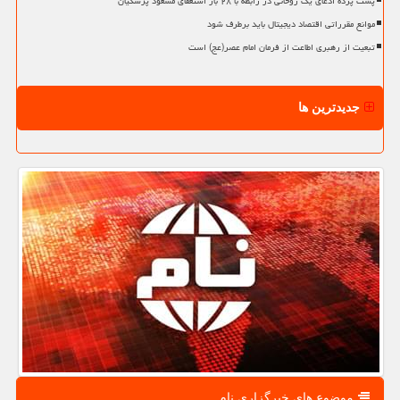
پشت پرده ادعای یک روحانی در رابطه با ۲۸ بار استعفای مسعود پزشکیان
موانع مقرراتی اقتصاد دیجیتال باید برطرف شود
تبعیت از رهبری اطاعت از فرمان امام عصر(عج) است
جدیدترین ها
موضوع های خبرگزاری نام