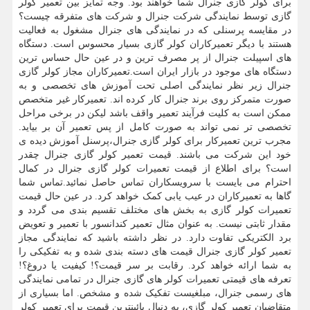
برای کولر گازی جنرال شما خواهند بود. وجه تمایز بین تعمیر کولر
گازی توسط نمایندگی شرکت جنرال و شرکت های متفرقه چیست؟
در مقایسه پرسنلی که در نمایندگی های جنرال مشغول به فعالیت
هستند با دیگر تعمیرکاران کولر گازی بسیار محسوس است. دستگاه
های اسپیلت جنرال از پر مصرف ترین و در عین حال حساس ترین
دستگاه های موجود در بازار ایران است.تعمیرکاران مجاز کولر گازی
جنرال زیر نظر نمایندگی اصلی تحت آموزش های تخصصی و به
صورت متمرکز روی برند جنرال کار کرده اند. تعمیرکار غیر متخصص
ممکن است به کلیت فرآیند تعمیر واقف باشد لیکن در برخی مراحل
تخصصی تر نمی تواند به صورت کامل از پس تعمیر آن بر بیاید.
مجرب ترین تعمیرکار برای کولر گازی جنرال،پرسنل آموزش دیده ی
خود این شرکت می باشند. قیمت تعمیر کولر گازی جنرال چقدر
است؟ برای اطلاع از قیمت تعمیرات کولر گازی جنرال در کمال
احترام می بایست با سرویسکاران تماس حاصل نمائید.تماس شما
گاها به تعمیرکاران در عیب یابی کمک خواهد کرد. در عین حال قیمت
تعمیرات کولر گازی به بخش های مختلف تقسیم بندی می گردد و
مقدار ثابتی نیست. به عنوان مثال تعمیر کندانسور با تعمیر و تعویض
برد الکتریکی تفاوت دارد. در نظر داشته باشید که نمایندگی مجاز
تعمیر کولر گازی جنرال قیمت های دسته بندی شده و به تفکیکی را
به شما ارائه خواهد کرد. رقابت بر سر قیمت؟! کیفیت یا دروغ؟!
تعرفه های قیمتی تعمیرات کولر های گازی جنرال در تمامی نمایندگی
های رسمی جنرال، مبلغیست تفکیک شده و مشخص. اما بسیاری از
متقاضیان تعمیر کولر گازی، به دنبال پائینترین قیمت برای تعمیر کولر