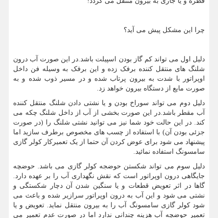
قطره و یا جاری به بیرون منتقل می گردد!
چرا این مشکل پیش می آید؟
دلیل اول می تواند کم گاز بودن اسپیلت باشد.در این صورت آب درون
شلنگ های منتقل کننده برفک زده و این برفک به وسیله فن داخل
اوپراتور با شدت به بیرون پرتاب شده و در مسیر ذوب شده و به
صورت مایع از دستگاه بیرون خواهد زد.
دلیل دوم می تواند سوراخ بودن و یا نشتی دادن شلنگ منتقل کننده
آب مقطر باشد.در این صورت بخشی از آب از داخل شلنگ چکه می
کند. در این حالت خود شما نیز می توانید نشتی شلنگ را (در صورت
جزئی بودن آن) با استفاده از چسب های مخصوص برطرف سازید اما
پیشنهاد می شود برای عوض کردن آن حتما از یک تعمیرکار کولر گازی
سامسونگ استفاده نمائید.
دلیل سوم می تواند شکستن حوضجه کولر گازی می باشد. حوضچه
جایگاهی درون اوپراتور است که نقش نگهداری آب را بر عهده دارد.
گاها در اثر تعویض قطعات و یا سنگین شدن آن دچار شکستگی و
نشتی می شود و این آب به درون اوپراتور سرازیر شده و باعث می
شود کولر گازی سامسونگ آب را به بیرون منتقل نماید. تعویض و یا
تعمیر حوضچه آب هزینه چندانی ندارد اما در صورت عدم تعمیر می