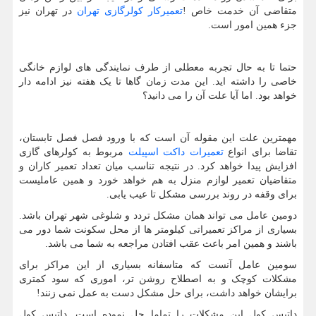
متقاضی آن خدمت خاص !
تعمیرکار کولرگازی تهران
در تهران نیز
جزء همین امور است.
حتما تا به حال تجربه معطلی از طرف نمایندگی های لوازم خانگی
خاصی را داشته اید. این مدت زمان گاها تا یک هفته نیز ادامه دار
خواهد بود. اما آیا علت آن را می دانید؟
مهمترین علت این مقوله آن است که با ورود فصل فصل تابستان،
تقاضا برای انواع
تعمیرات داکت اسپیلت
مربوط به کولرهای گازی
افزایش پیدا خواهد کرد. در نتیجه تناسب میان تعداد تعمیر کاران و
متقاضیان تعمیر لوازم منزل به هم خواهد خورد و همین عاملیست
برای وقفه در روند بررسی مشکل تا عیب یابی.
دومین عامل می تواند همان مشکل تردد و شلوغی شهر تهران باشد.
بسیاری از مراکز تعمیراتی کیلومتر ها از محل سکونت شما دور می
باشند و همین امر باعث عقب افتادن مراجعه به شما می باشد.
سومین عامل آنست که متاسفانه بسیاری از این مراکز برای
مشکلات کوچک و به اصطلاح روشن تر، اموری که سود کمتری
برایشان خواهد داشت، برای حل مشکل دست به عمل نمی زنند!
داتیس کول این مشکلات را تماما حل نموده است. داتیس کول