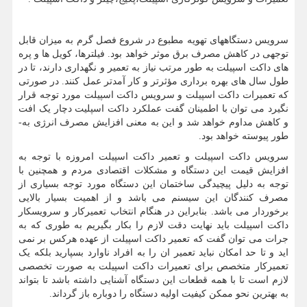
سرویس دستگاههای تهویه مطبوع در شروع فصل گرم به میزان قابل
توجهی در کاهش مصرف برق موثر خواهد بود. فیلترها، کویل ­ها و پره
­های داکت اسپیلت به طور مرتب نیاز به تعمیر و نگهداری دارند، تا در
طول سال های بهره­ برداری مؤثرتر و کار آمدتر عمل کنند. در صورتی
که تعمیرات داکت اسپیلت و سرویس داکت اسپیلت مورد توجه قرار
نگیرد می­ توان با اطمینان گفت عملکرد داکت اسپلیت دچار یک افت
و کاهش مداوم خواهد شد و این به معنی افزایش مصرف انرژی به­
طور پیوسته خواهد بود.
سرویس داکت اسپیلت و تعمیر داکت اسپیلت امروزه با توجه به
افزایش قیمت این دستگاه و مشکلات اقتصادی مردم و همچنین با
توجه به دلیل پیچیدگی ساختمان این دستگاه مورد توجه بسیاری از
مصرف کنندگان این سیسنم می باشد و از اهمیت بسیار بالایی
برخوردار می باشد. بنابراین در هنگام انتخاب تعمیرکار و سرویسکار
داکت اسپیلت باید نهایت دقت لازم را بکار بگیریم به طوری که به
جرات می توان گفت که تعمیر داکت اسپیلت از عهده هرکس بر نمی
اید و تا حد امکان نباید تعمیر ان را به افراد ناوارد بسپارید بلکه یک
تعمیرکار متخصص برای تعمیرات داکت اسپیلت به صورت تخصصی
لازم است تا با همه قطعات این دستگاه آشنایی داشته باشد تا بتواند
به بهترین نحو ممکن کیفیت اولیه دستگاه را دوباره باز گرداند.