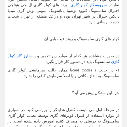
نماینده
سرویسکار کولر گازی
برند های کولر گازی ال جی هیتاچی
اجنرال سامسونگ کنوود توشیبا پاناسونیک سونی بوش گری میدیا
دایکین جنرال در شهر تهران بوده و در 22 منطقه از تهران شعبات
خدمت رسانی دارد.
کولر های گازی سامسونگ و روند عیب یابی آن
در صورت مشاهده هر کدام از موارد زیر تعمیر و یا
شارژ گاز کولر
گازی
سامسونگ باید در دستور کار قرار بگیرد.
1- در حالت (
cool mode)
یا همان حالت سرمایشی کولر گازی
سامسونگ به اندازه کافی و یا اصلا سرمایش کافی را ندارد!
چرا این مشکل پیش می آید؟
در مرحله اول می بایست کنترل هدایتگر را بررسی کنید. در بسیاری
از موارد استفاده از کنترل کولرهای گازی توسط نصاب کولر گازی
سامسونگ به درستی به مصرف کننده آموزش داده نشده است. در
هر صورت با مراجعه به دفترچه راهنمای کولر گازی سامسونگ می