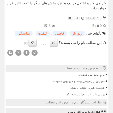
کار می کند و اختلال در یک بخش، بخش های دیگر را تحت تاثیر قرار
خواهد داد.
1400/01/19
18:13:41
1516
5
/
0.0
تگهای خبر:
رپورتاژ
,
قاضی
,
كیفیت
,
نمایندگی
این مطلب نام را می پسندید؟
(0)
(0)
X
تازه ترین مطالب مرتبط
انواع ریزش مو و درمان آن
امام زمان از راهپیمایی بیست و دوی بهمن خشنود شد
اشتباهات رایج در انتخاب ریل کشو
بهترین واکی تاکی با تمرکز بر قیمت آن
نظرات بینندگان نام در مورد این مطلب
لطفا شما هم
نظر دهید