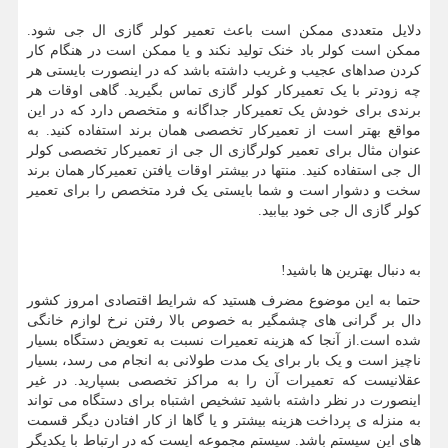
دلایل متعددی ممکن است باعث تعمیر کولر گازی ال جی شود.
ممکن است کولر باد خنک تولید نکند و یا ممکن است در هنگام کار
کردن صداهای عجیب و غریب داشته باشد که در اینصورت بایستی هر
چه زودتر با یک تعمیرکار کولر گازی تماس بگیرید. گاهی اوقات هر
برندی برای خودش یک تعمیرکار جداگانه و متخصص دارد که در این
مواقع بهتر است از تعمیرکار تخصصی همان برند استفاده کنید. به
عنوان مثال برای تعمیر کولرگازی ال جی از تعمیرکار تخصصی کولر
ال جی استفاده کنید. منتها در بیشتر اوقات یافتن تعمیرکار همان برند
سخت و دشوار است و شما بایستی یک فرد متخصص را برای تعمیر
کولر گازی ال جی خود بیابید.
به دنبال بهترین ها باشید!
حتما به این موضوع مضرف هستید که شرایط اقتصادی امروز کشور
دال بر گرانی های چشمگیر به خصوص بالا رفتن نرخ لوازم خانگی
شده است.از آنجا که هزینه تعمیرات نسبت به تعویض دستگاه بسیار
ناچیز است و یک بار برای یک مدت طولانی به انجام می رسد، بسیار
عقلانیست که تعمیرات آن را به مراکز تخصصی بسپارید. در غیر
اینصورت در نظر داشته باشید تشخیص اشتباه برای دستگاه می تواند
به منزله ی پرداخت هزینه بیشتر و یا گاها از کار افتادن دیگر قسمت
های این سیستم باشد. سیستم مجموعه ایست که در ارتباط با یکدیگر