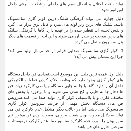
تواند باعث اختلال و اتصال سیم های داخلی و قطعات برقی داخل
اوپراتور شود.
دلیل چهارم می تواند گرفتگی شلنگ درین کولر گازی سامسونگ
باشد. شلنگ های درین زیر لوله های مبرد و کابل برق قرار می گیرد
و نقش تخلیه آب تقطیر شده را بر عهده دارد. گاها با گرفتگی شلنگ
های درین موجب پر شدن آن می شوند و این آب از قسمت های دیگر
پنل به بیرون منتقل می گردد.
3- کولر گازی سامسونگ صدایی فراتر از حد نرمال تولید می کند!
چرا این مشکل پیش می آید؟
دلیل اول عمده ترین دلیل این موضوع است.تعدادی فن داخل دستگاه
های کولر گازی وجود دارد که وظیفه خنک کردن قطعات الکتریکی
داخل آن را دارد. گاها با جا به جایی دستگاه و یا طی کارکرد زیاد، فن
ها دچار جا به جایی و کج شدن می شوند و با برخورد با بخش های
مختلف فلزی و یا پلاستیکی کولر گازی تولید صدا می کنند.سرویس
فن های دستگاه بخش مهمی از فرآیند سرویس کولر گازی
سامسونگ می باشد. اما در حالات دیگر مشکل عدم کارکرد فن می
تواند به دلایل معیوب بودن شفت بیرونی، معیوب بودن فن موتور، نیم
سوز بودن رله برد، عدم کارکرد سنسور دما، عدم کارکرد ترموستات،
سوختن خازن های فن باشد.