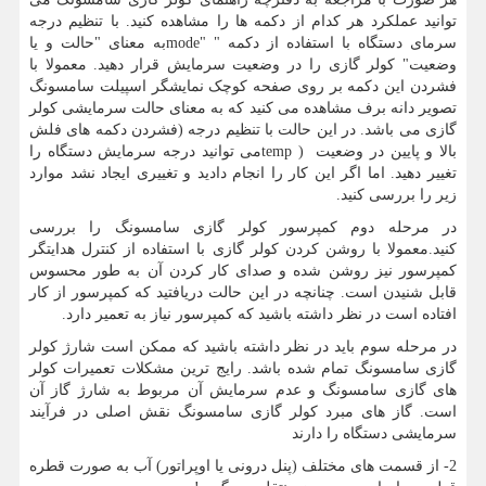
توانید عملکرد هر کدام از دکمه ها را مشاهده کنید. با تنظیم درجه
سرمای دستگاه با استفاده از دکمه "
mode"
به معنای "حالت و یا
وضعیت" کولر گازی را در وضعیت سرمایش قرار دهید. معمولا با
فشردن این دکمه بر روی صفحه کوچک نمایشگر اسپیلت سامسونگ
تصویر دانه برف مشاهده می کنید که به معنای حالت سرمایشی کولر
گازی می باشد. در این حالت با تنظیم درجه (فشردن دکمه های فلش
بالا و پایین در وضعیت
temp )
می توانید درجه سرمایش دستگاه را
تغییر دهید. اما اگر این کار را انجام دادید و تغییری ایجاد نشد موارد
زیر را بررسی کنید.
در مرحله دوم کمپرسور کولر گازی سامسونگ را بررسی
کنید.معمولا با روشن کردن کولر گازی با استفاده از کنترل هدایتگر
کمپرسور نیز روشن شده و صدای کار کردن آن به طور محسوس
قابل شنیدن است. چنانچه در این حالت دریافتید که کمپرسور از کار
افتاده است در نظر داشته باشید که کمپرسور نیاز به تعمیر دارد.
در مرحله سوم باید در نظر داشته باشید که ممکن است شارژ کولر
گازی سامسونگ تمام شده باشد. رایج ترین مشکلات تعمیرات کولر
های گازی سامسونگ و عدم سرمایش آن مربوط به شارژ گاز آن
است. گاز های مبرد کولر گازی سامسونگ نقش اصلی در فرآیند
سرمایشی دستگاه را دارند
2- از قسمت های مختلف (پنل درونی یا اوپراتور) آب به صورت قطره