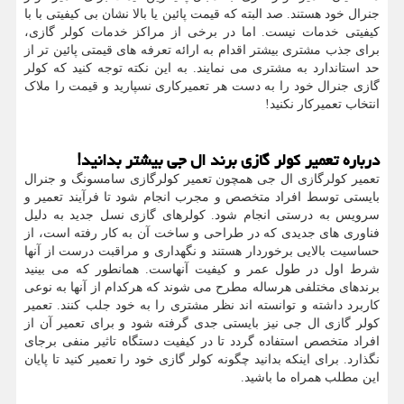
جنرال خود هستند. صد البته که قیمت پائین یا بالا نشان بی کیفیتی با با
کیفیتی خدمات نیست. اما در برخی از مراکز خدمات کولر گازی،
برای جذب مشتری بیشتر اقدام به ارائه تعرفه های قیمتی پائین تر از
حد استاندارد به مشتری می نمایند. به این نکته توجه کنید که کولر
گازی جنرال خود را به دست هر تعمیرکاری نسپارید و قیمت را ملاک
انتخاب تعمیرکار نکنید!
درباره تعمیر کولر گازی برند ال جی بیشتر بدانید!
تعمیر کولرگازی ال جی همچون تعمیر کولرگازی سامسونگ و جنرال
بایستی توسط افراد متخصص و مجرب انجام شود تا فرآیند تعمیر و
سرویس به درستی انجام شود. کولرهای گازی نسل جدید به دلیل
فناوری های جدیدی که در طراحی و ساخت آن به کار رفته است، از
حساسیت بالایی برخوردار هستند و نگهداری و مراقبت درست از آنها
شرط اول در طول عمر و کیفیت آنهاست. همانطور که می بینید
برندهای مختلفی هرساله مطرح می شوند که هرکدام از آنها به نوعی
کاربرد داشته و توانسته اند نظر مشتری را به خود جلب کنند. تعمیر
کولر گازی ال جی نیز بایستی جدی گرفته شود و برای تعمیر آن از
افراد متخصص استفاده گردد تا در کیفیت دستگاه تاثیر منفی برجای
نگذارد. برای اینکه بدانید چگونه کولر گازی خود را تعمیر کنید تا پایان
این مطلب همراه ما باشید.