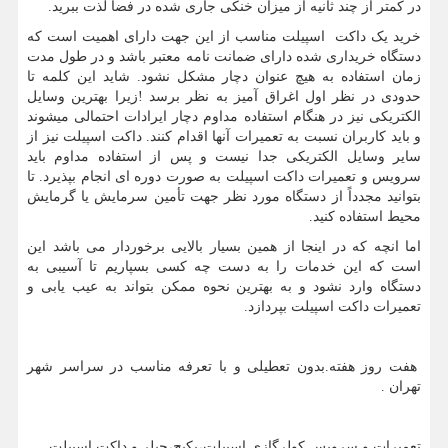
در کمتر از چند ثانیه از میزان خنکی جاری شده در فضا لذت ببرید.
خرید یک داکت اسپیلت مناسب از این جهت دارای اهمیت است که
دستگاه خریداری شده دارای ضمانت نامه معتبر باشد و در طول مدت
زمان استفاده به هیچ عنوان دچار مشکل نشود. شاید این کلمه تا
حدودی در نظر اول اغراق آمیز به نظر برسد !زیرا بهترین وسایل
الکتریکی نیز در هنگام استفاده مداوم دچار ایرادات احتمالی میشوند
و باید کاربران نسبت به تعمیرات آنها اقدام کنند. داکت اسپیلت نیز از
سایر وسایل الکتریکی جدا نیست و پس از استفاده مداوم باید
سرویس و تعمیرات داکت اسپیلت به صورت دوره ای انجام بپذیرد. تا
بتوانید مجدداً از دستگاه مورد نظر جهت تأمین سرمایش یا گرمایش
محیط استفاده کنید.
اما انچه که در اینجا از همین بسیار بالایی برخوردار می باشد این
است که این خدمات را به دست چه کسی بسپاریم تا آسیبی به
دستگاه وارد نشود و به بهترین نحوه ممکن بتواند به عیب یابی و
تعمیرات داکت اسپیلت بپردازد.
هفت روز هفته.بدون تعطیلی و با تعرفه مناسب در سراسر شهر
تهران .
تعمیرات و سرویس کولرگازی اسپیلت،پکیج،چیلر و داکت اسپیلت .