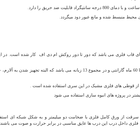
ی محیط منبسط شده و مانع عبور دود میگردد.
ی قاب فلزی می باشد که دور تا دور روکش ام دی اف کار شده است. در ا
این سری از درب ها دارای 2 قفل 3 زبانه برند کاله ترکیه با 60 ماه گارانتی و در مجموع 13 زبانه می باشد که البته تجهیز
 از قوطی های فلزی مشبک در این سری استفاده شده است .
شتر در پروژه های انبوه سازی استفاده می شود
 سرقت از ورق کامل فلزی با ضخامت دو میلیمتر و به شکل شبکه ای استف
 فلزی داخل درب این درب ها عایق مناسبی در برابر حرارت و صوت می باشند 