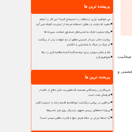
پربیننده ترین ها
می خواهید وزیر ارتباطات را استیضاح کنید؟ این کار را انجام
دهید اما دولت در مقابل استفاده مردم از اینترنت کوتاه نمی آید
پیام تسلیت عارف به مدیرعامل صندوق ضمانت سپرده ها
روایت دختر سردار حسینی مطلق از دو شهادت پدر از برگشت
از مرگ در جنگ تا شناسایی با انگشتر
خط و نشان نبویان برای تیم مذاکره کننده مطالبه گری را رها
نخواهیم کرد
ی ضخامت
 شدن به آلارم، چشمی و
پربحث ترین ها
خبرنگاران رزمندگانی هستند که مأموریت شان دفاع از اقتدار
فرهنگی ملت است
عراقچی در پیامی درگذشت ابوالقاسم قاسم زاده را تسلیت گفت
پروژه استعفای رییس جمهور باردیگر روی میز تندروها
آیا تسلط ایران بر تنگه هرمز تنها با قدرت نظامی میسر است؟