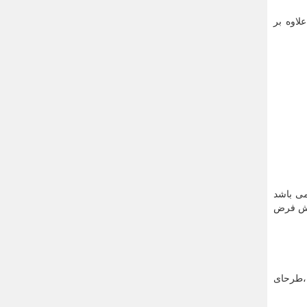
لاوه بر
 نیاز مشتری قابل تغییر به ورق 1.5 میلیمترنیز می باشد
یش فرض
،طرحای