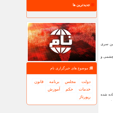
جدیدترین ها
ین سری
 شدن به آلارم، چشمی و
موضوع های خبرگزاری نام
دولت
مجلس
برنامه
قانون
خدمات
حكم
آموزش
اده شده
رپورتاژ
.