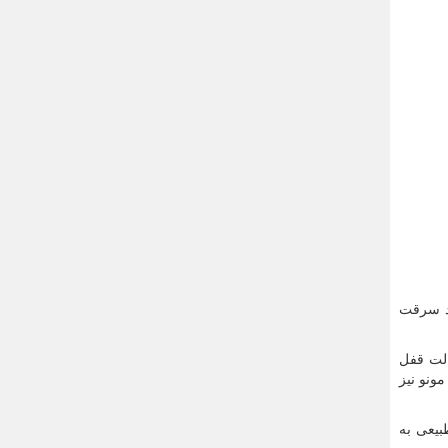
ضد سرقت
ه با 60 ماه گارانتی بوده که دارای 20 زبانه در حالت قفل
ونو نیز
یعی به