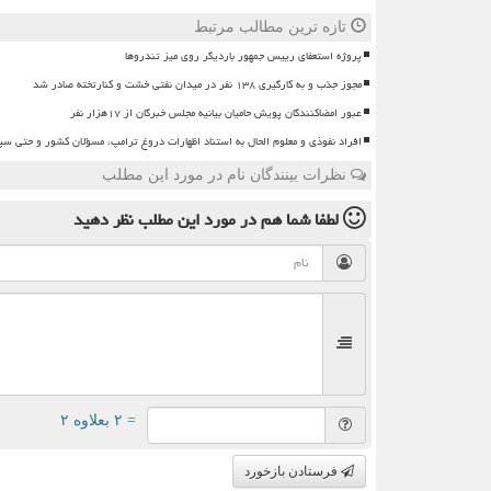
تازه ترین مطالب مرتبط
پروژه استعفای رییس جمهور باردیگر روی میز تندروها
مجوز جذب و به کارگیری ۱۳۸ نفر در میدان نفتی خشت و کنارتخته صادر شد
عبور امضاکنندگان پویش حامیان بیانیه مجلس خبرگان از ۱۷هزار نفر
افراد نفوذی و معلوم الحال به استناد اظهارات دروغ ترامپ، مسؤلان کشور و حتی سپاه
نظرات بینندگان نام در مورد این مطلب
لطفا شما هم
در مورد این مطلب
نظر دهید
= ۲ بعلاوه ۲
فرستادن بازخورد