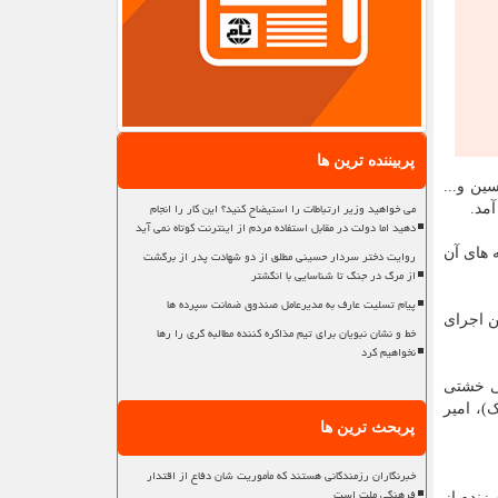
پربیننده ترین ها
ین و...
می خواهید وزیر ارتباطات را استیضاح کنید؟ این کار را انجام
دهید اما دولت در مقابل استفاده مردم از اینترنت کوتاه نمی آید
 های آن
روایت دختر سردار حسینی مطلق از دو شهادت پدر از برگشت
از مرگ در جنگ تا شناسایی با انگشتر
پیام تسلیت عارف به مدیرعامل صندوق ضمانت سپرده ها
یزنی فرهنگی، در ژاپن اجرای
خط و نشان نبویان برای تیم مذاکره کننده مطالبه گری را رها
نخواهیم کرد
، علی خشتی
)، امیر
پربحث ترین ها
خبرنگاران رزمندگانی هستند که مأموریت شان دفاع از اقتدار
فرهنگی ملت است
زنده از