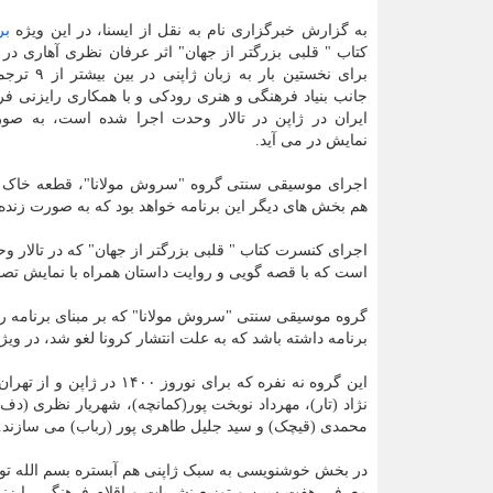
به گزارش خبرگزاری نام به نقل از ایسنا، در این ویژه
بر
کتاب " قلبی بزرگتر از جهان" اثر عرفان نظری آهاری در
برای نخستین بار به 
جانب بنیاد فرهنگی و هنری رودکی و با همکاری رایزنی 
ایران در ژاپن در تالار وحدت اجرا شده است، به صور
نمایش در می آید.
اجرای موسیقی سنتی گروه "سروش مولانا"، قطعه خاک مه
هم بخش های دیگر این برنامه خواهد بود که به صورت زنده و مستقیم هم از اینس
اجرای کنسرت کتاب " قلبی بزرگتر از جهان" که در تالار وح
است که با قصه گویی و روایت داستان همراه با نمایش تصاو
برنامه داشته باشد که به علت انتشار کرونا لغو شد، در ویژه برنامه شروع سال، ۵ قطعه
این گروه نه نفره که برا
نژاد (تار)، مهرداد نوبخت پور(کمانچه)، شهریار نظری (دف)
محمدی (قیچک) و سید جلیل طاهری پور (رباب) می سازند.
در بخش خوشنویسی به سبک ژاپنی هم آبستره بسم الله تو
معرفی هفت سین و توزیع نشریات و اقلام فرهنگی رایزنی