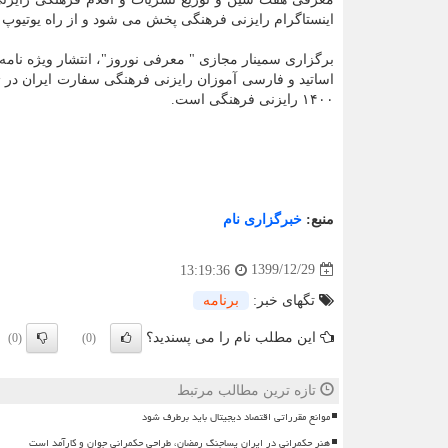
اینستاگرام رایزنی فرهنگی پخش می شود و از راه یوتیوپ رایزنی فرهنگی به آدرس nka
برگزاری سمینار مجازی " معرفی نوروز"، انتشار ویژه نامه
اساتید و فارسی آموزان رایزنی فرهنگی سفارت ایران در ژ
۱۴۰۰ رایزنی فرهنگی است.
منبع:
خبرگزاری نام
1399/12/29
13:19:36
تگهای خبر:
برنامه
این مطلب نام را می پسندید؟
(0)
(0)
تازه ترین مطالب مرتبط
موانع مقرراتی اقتصاد دیجیتال باید برطرف شود
هنر حکمرانی در ایران پساجنگ رمضان، طراحی حکمرانی جوان و کارآمد است