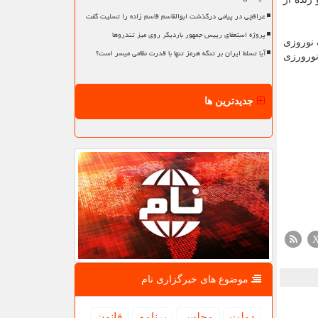
عراقچی در پیامی درگذشت ابوالقاسم قاسم زاده را تسلیت گفت
پروژه استعفای رییس جمهور باردیگر روی میز تندروها
 نوروزی
آیا تسلط ایران بر تنگه هرمز تنها با قدرت نظامی میسر است؟
نورورزی
جدیدترین ها
موضوع های خبرگزاری نام
دولت
مجلس
برنامه
قانون