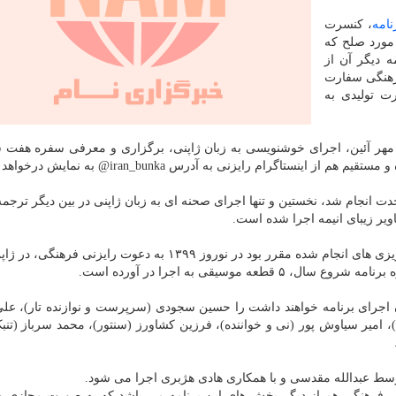
نامه
، کنسرت
 مورد صلح که
زبان ژاپنی در بین بیشتر از ۹ ترجمه دیگر آن از
فرهنگی سفارت
ت تولیدی به
ر آئین، اجرای خوشنویسی به زبان ژاپنی، برگزاری و معرفی سفره هفت س
تاگرام رایزنی به آدرس iran_bunka@ به نمایش درخواهد آمد.
دت انجام شد، نخستین و تنها اجرای صحنه ای به زبان ژاپنی در بین دیگر ترجمه
یر زیبای انیمه اجرا شده است.
گروه موسیقی سنتی "سروش مولانا" که بر مبنای برنامه ریزی های انجام شده مقرر بود در نوروز ۱۳۹۹ به دعوت را
 موسیقی به اجرا در آورده است.
ی نوروز ۱۴۰۰ در ژاپن و از تهران اجرای برنامه خواهند داشت را حسین سجودی (سرپرست و نوازنده تار)
، امیر سیاوش پور (نی و خواننده)، فرزین کشاورز (سنتور)، محمد سرباز (تنبک
سط عبدالله مقدسی و با همکاری هادی هژبری اجرا می شود.
 فرهنگی هم از دیگر بخش های این برنامه می باشد که به صورت مجازی و 