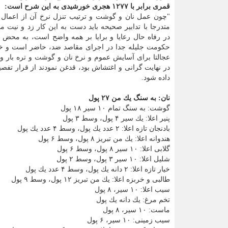
قمری برابر با ۱۲۷۷ هجری خورشیدی به این شرح است:
"چون عمل نان و گوشت و ترتیب تنزل نرخ آن از اعمال
متدرجا با تدابیر صحیحه باید دست به این كار زد و نیت 
در رفاه حال رعایا و برایا بر همه واضح است، به محض ای
حكومت جلیله جدا در اجرای مقاصد ضد، حاضر است و خود
عجالتا برای آسایش عموم و نرخ نان و گوشت و تره بار و
در نهایت گرانی و اغتشاش بود، قدغن نمودند از قرار تفص
داده شود.
نان: به سنگ یك من ۲۷ پول
گوشت: به سنگ تمام ۱۰ سیر ۱۸ پول
پنیر اعلا: یك سیر ۴ پول، وسط ۳ پول
بادنجان تازه اعلا: ۲ عدد یك پول، وسط ۴ عدد یك پول
هندوانه اعلا: یك من تبریز ۸ پول، وسط ۶ پول
گلابی اعلا: ۱۰ سیر ۸ پول، وسط ۶ پول
شلیل اعلا: ۱۰ سیر ۳ پول، وسط ۲ پول
خیار تازه اعلا: ۲ دانه یك پول، وسط ۴ عدد یك پول
طالبی و خربزه اعلا: یك من تبریز ۱۲ پول، وسط ۹ پول
سیب اعلا: ۱۰ سیر، ۸ پول
تخم مرغ: یك دانه یك پول
ماست: ۱۰ سیر، ۸ پول
سیب زمینی: ۱۰ سیر، ۶ پول