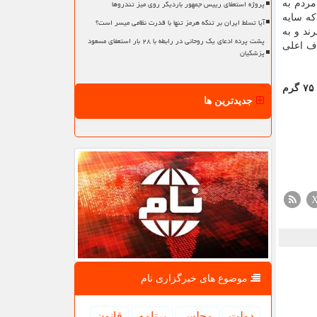
پروژه استعفای رییس جمهور باردیگر روی میز تندروها
مردم به
كه سایه
آیا تسلط ایران بر تنگه هرمز تنها با قدرت نظامی میسر است؟
ند و به
پشت پرده ادعای یک روحانی در رابطه با ۲۸ بار استعفای مسعود
اف اعلی
پزشکیان
در كتاب اقتصاد كوچه تاكید شده هر قران برابر با ۲۰ شاهی، ۵ عباسی یا ۴۰ پول بوده است. گفتنی است هر سیر در دوره قاجار برابر با ۷۵ گرم
جدیدترین ها
موضوع های خبرگزاری نام
دولت
مجلس
برنامه
قانون