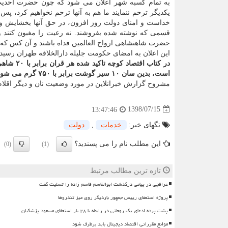
به تمام كسبه شهر اعلان می شود كه چون حضرت احدیت 
یكدیگر ترحم ننمایند ما هم به آنها ترحم نخواهیم كرد، پ
خداست و امنای دولت روز افزون، در حق آنها بخشایش و ع
قسمی كه نوشته شده بفروشند. نه رعیت را مغبون كنند و ن
حضرت شاهنشاهی ارواح العالمین فداه باشند و آن كس كه 
این اعلان به امضای حكومت جلیله دارالخلافه طهران رسید
است، بدین سان ۱۰ سیر گوشت برابر با ۷۵۰ گرم می شود. یك من تبریز هم برابر با سه كیلوست.
مشروح گزارش خبرانلاین در مورد وضعیت نان و دیگر اقلام خ
1398/07/15
13:47:46
تگهای خبر:
خدمات
,
دولت
این مطلب نام را می پسندید؟
(0)
(1)
تازه ترین مطالب مرتبط
عراقچی در پیامی درگذشت ابوالقاسم قاسم زاده را تسلیت گفت
پروژه استعفای رییس جمهور باردیگر روی میز تندروها
پشت پرده ادعای یک روحانی در رابطه با ۲۸ بار استعفای مسعود پزشکیان
موانع مقرراتی اقتصاد دیجیتال باید برطرف شود