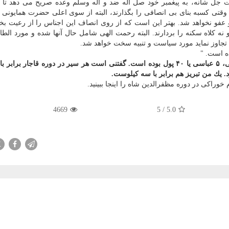
جل شانه، به پیغمبر خود صل اله ضد و اله وسلم وعده صریح می دهد تا 
س وقتی كسبه بنای بی انصافی را بگذارند، البته از سوی اعلی حضرت همایونی 
فو نخواهد شد. بهتر این است كه از روی انصاف این اجناس را از رعیت بخر
ه كلاه سكنه را بردارند. البته رحمت الهی شامل حال آنها شده و مورد الط
تجاوز نماید مورد سیاست و تنبیه سخت خواهد شد.
ه است. "
وراكی در دوره مظفرالدین شاه را اینجا ببینید.
4669
5
/
5.0
X