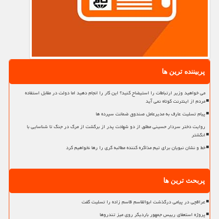
پربیننده ترین ها
می خواهید وزیر ارتباطات را استیضاح کنید؟ این کار را انجام دهید اما دولت در مقابل استفاده
مردم از اینترنت کوتاه نمی آید
پیام تسلیت عارف به مدیرعامل صندوق ضمانت سپرده ها
روایت دختر سردار حسینی مطلق از دو شهادت پدر از برگشت از مرگ در جنگ تا شناسایی با
انگشتر
خط و نشان نبویان برای تیم مذاکره کننده مطالبه گری را رها نخواهیم کرد
پربحث ترین ها
عراقچی در پیامی درگذشت ابوالقاسم قاسم زاده را تسلیت گفت
پروژه استعفای رییس جمهور باردیگر روی میز تندروها