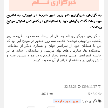
به گزارش خبرگزاری نام وزیر امور خارجه در توییتی به تشریح
موضوعات گفت وگوهای خود با همتایانش در كنفرانس امنیتی مونیخ
پرداخت.
به گزارش خبرگزاری نام به نقل از ایسنا، محمدجواد ظریف، روز
یكشنبه در توییتی نوشت: خلاصه سه روز حضور در مونیخ این بود كه
من با همتایان خود از سراسر جهان و بسیاری دیگر از مقامات،
اندیشكده ها، سازمان های نهاد مردمی و نمایندگان رسانه ها در
حاشیه كنفرانس امنیتی مونیخ دیدار كردم و در مورد پیشبرد صلح و
تنش زدایی در منطقه از فراتر از آن صحبت كردم.
1398/11/27
22:53:26
4621
5
/
5.0
تگهای خبر:
وزیر امور خارجه