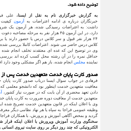
توضیح داده شود.
به گزارش خبرگزاری نام به نقل از ایسنا،
علی فره
خبرنگاران درباره ی ادامه اعتراضات به
آزمون
کیفیت 
داشت: به اعتراضات رسیدگی شده، هر آزمون یک شروع
دارد، در این آزمون ۴۵ هزار نفر به مرحله مصاحبه
۲۴ هزار نفر قبول و سر کلاس درس یا حضور دارند یا بر
کلاس درس حاضر می شوند. اعتراضات کاملا بررسی شده و آن
وی در توضیح این که عده ای معتقدند تخلف انجام شده و
حداقل نمره را در آن رشته محل کسب کرده اند بررسی و 
نماینده
مجلس
انجام شده، باز هم اگر مشکلی وجود دارد افراد
صدور کارت پایان خدمت متعهدین خدمت پس از گ
فرهادی در جواب سوال ایسنا درباب صدور کارت پایان خد
دادن تعهد محضری از آن بابت که در صورت نیاز کشور،
آ
متعهدین خدمت از معافیت دوره ضرورت به کارت پایان خدمت
وی با اعلان اینکه در قانون متعهدین خدمت تصریح شده این
وظیفه عمومی فراجا به سپاه یا هر نهاد نظامی دیگر معرفی
گردید و بمحض آگاهی آموزش و پرورش، با همکاران فراج
الکترونیکی که چند روز دیگر بر روی سایت نیروی انسانی 