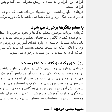
فراجا این افراد را به سپاه یا ارتش معرفی می کند و پس 
فراجا است.
فرهادی اظهار داشت: این پیشنهاد نیز داده شده که باتوج
ها در قالب جنگ نرم و جنگ شناختی باشد تا یک دوره ترکیبی
با معلم بلاگرها برخورد می شود
فرهادی درباب موضوع معلم بلاگرها و نحوه برخورد با اینطو
اعلام شده فضای کلاس باید فضای تعلیم و تربیت بماند و دا
دلیل نباید مسایل حاشیه ای وارد فضای آموزش وپرورش شود
وی با اعلان اینکه به شدت معتقد هستیم که نباید یک س
اضافه کرد: به شدت با این مساله برخورد می شود.
روز بدون کیف و کتاب به کجا رسید؟
فرهادی درباره ی روز بدون کیف در مدارس اظهار داشت
برنامه هفتم است که یکی از مباحث آن هر دانش آموز یک 
وی به برنامه ریزی برای بحث مراقبت از لطمه های اجتما
ظرفیتهای معاونت پرورشی و... کمک و استفاده می نمایی
شود دانش آموزان در ورزش های همگانی و جمعی بیشتر ورو
سخنگوی وزارت آموزش وپرورش با اعلان اینکه برای پای
موفقیت ایران در مسابقات صربستان نشان داد تربیت بدن
تنبیه بدنی مردود است