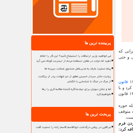
پربیننده ترین ها
زانی که
می خواهید وزیر ارتباطات را استیضاح کنید؟ این کار را انجام
ی و حتی
دهید اما دولت در مقابل استفاده مردم از اینترنت کوتاه نمی آید
پیام تسلیت عارف به مدیرعامل صندوق ضمانت سپرده ها
روایت دختر سردار حسینی مطلق از دو شهادت پدر از برگشت
از مرگ در جنگ تا شناسایی با انگشتر
قانون
 تمام می شد به مراکز پلیس + ۱۰ مراجعه می کرد و با
خط و نشان نبویان برای تیم مذاکره کننده مطالبه گری را رها
نخواهیم کرد
های نظامی را ببیند، موقتاً کارت معافیت دریافت می کرد. از سال ۱۳۹۳ قانون
له حوزه
ه متوقف
پربحث ترین ها
ست.
راد بجای مراجعه تک تک به مرکز پلیس + ۱۰، با پر کردن فرم
عراقچی در پیامی درگذشت ابوالقاسم قاسم زاده را تسلیت گفت
فه کرد: