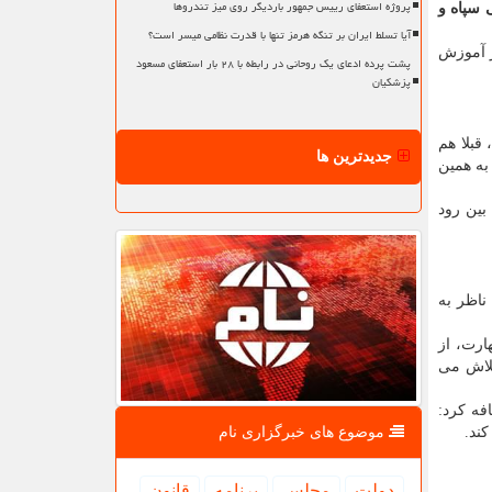
پروژه استعفای رییس جمهور باردیگر روی میز تندروها
 سپاه و
آیا تسلط ایران بر تنگه هرمز تنها با قدرت نظامی میسر است؟
ز آموزش
پشت پرده ادعای یک روحانی در رابطه با ۲۸ بار استعفای مسعود
پزشکیان
قبلا هم
جدیدترین ها
به همین
بین رود
اظر به
ارت، از
تلاش می
فه کرد:
موضوع های خبرگزاری نام
ند.
دولت
مجلس
برنامه
قانون