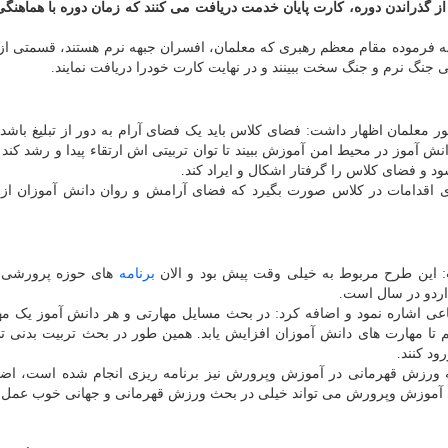
از گذراندن دوره، کارت پایان خدمت دریافت می کنند که زمان دوره با هماهنگی
ه به فرموده مقام معظم رهبری که معلمان، افسران جبهه نرم هستند، قسمتی ا
 جنگ نرم و جنگ سخت ببینند و در نهایت کارت خودرا دریافت نمایند.
ر معلمان اظهار داشت: فضای کلاس باید یک فضای آرام به دور از تبلیغ باشد، 
نش آموز در محیط امن آموزش ببیند تا توان تربیتی اش ارتقاء پیدا و رشد کند 
 و فضای کلاس را گرفتار اشکال و ایراد کند.
ری اقدامات در کلاس صورت بگیرد که فضای آرامش و روان دانش آموزان از 
: این طرح مربوط به خیلی وقت پیش بود و الان
برنامه
های حوزه پرورشی ن
اردو در سال است.
عی اشاره نمود و اضافه کرد: در بحث مسایل مهارتی و هر دانش آموز یک مه
م تا مهارت های دانش آموزان افزایش یابد. همین طور در بحث تربیت بدنی 
د کنند.
ه ورزش قهرمانی در آموزش وپرورش نیز برنامه ریزی انجام شده است، اضا
ی آموزش وپرورش می تواند خیلی در بحث ورزش قهرمانی و جهانی خوب عمل ک