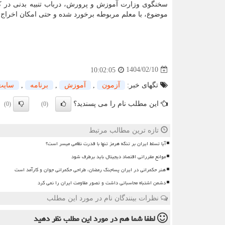
سخنگوی وزارت آموزش و پرورش، درباب تنبیه بدنی در کل
موضوع، با معلم مربوطه برخورد شده و حتی امکان اخراج و
1404/02/10
10:02:05
تگهای خبر:
آزمون
,
آموزش
,
برنامه
,
سایت
این مطلب نام را می پسندید؟
(0)
(0)
تازه ترین مطالب مرتبط
آیا تسلط ایران بر تنگه هرمز تنها با قدرت نظامی میسر است؟
موانع مقرراتی اقتصاد دیجیتال باید برطرف شود
هنر حکمرانی در ایران پساجنگ رمضان، طراحی حکمرانی جوان و کارآمد است
دشمن اشتباه محاسباتی داشت و تصور مقاومت ایران را نمی کرد
نظرات بینندگان نام در مورد این مطلب
لطفا شما هم
در مورد این مطلب
نظر دهید