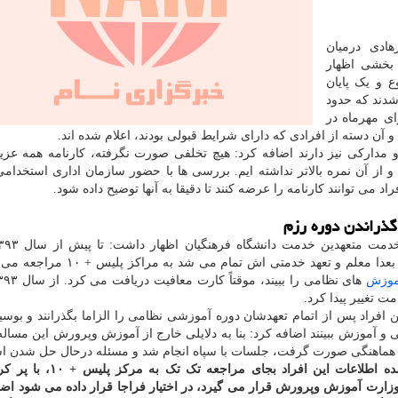
ادی درمیان
بخشی اظهار
 و یک پایان
 دعوت شدند که حدود
ای مهرماه در
 دسته از افرادی که دارای شرایط قبولی بودند، اعلام شده اند.
 مدارکی نیز دارند اضافه کرد: هیچ تخلفی صورت نگرفته، کارنامه همه عزی
از آن نمره بالاتر نداشته ایم. بررسی ها با حضور سازمان اداری استخدام
 می توانند کارنامه را عرضه کنند تا دقیقا به آنها توضیح داده شود.
ذراندن دوره رزم
مت متعهدین خدمت دانشگاه فرهنگیان اظهار داشت: تا پیش از سال ۱۳۹۳
معافیت متعهدین خدمت اینطور بود که دانشجو معلمی که بعدا معلم و تعهد خدمتی اش
موزش
 تغییر پیدا کرد.
 افراد پس از اتمام تعهدشان دوره آموزشی نظامی را الزاما بگذرانند و بوسی
 و آموزش ببینند اضافه کرد: بنا به دلایلی خارج از آموزش وپرورش این مسال
ا هماهنگی صورت گرفت، جلسات با سپاه انجام شد و مسئله درحال حل شدن ا
سخنگوی وزارت آموزش وپرورش با اعلان اینکه قرار شده اطلاعات این اف
وزارت آموزش وپرورش قرار می گیرد، در اختیار فراجا قرار داده می شود اضا