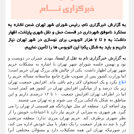
به گزارش خبرگزاری نام، رئیس شورای شهر تهران ضمن اشاره به
عملکرد ناموفق شهرداری در قسمت حمل و نقل شهری پایتخت، اظهار
داشت: به ۶ تا ۷ هزار اتوبوس برای نوسازی در شهر تهران نیاز
داریم و باید به شکل یکجا این اتوبوس ها را تأمین نماییم.
به گزارش خبرگزاری نام به نقل از ایسنا،
مهدی چمران در دویست و
نود و نهمین جلسه شورای شهر تهران با اشاره به مشکلات حریم
شهر تهران اظهار داشت: یکی از چالش های بزرگ تهران حریم است؛
اما وزارت کشور پس از تصویب طرح جامع متاسفانه مساله حریم را
ابلاغ
نکرد و یک استخوان لای زخم باقی ماند. افزایش جمعیت تهران
زیر یک درصد و از میانگین افزایش تهران در کشور هم کمتر است؛
اما در اطراف تهران افزایش جمعیت ۱۰ تا ۱۲ درصدی داریم و این
مناطق به شکل بادکنکی بزرگ می شوند و به تهران می چسبند.
وی اضافه کرد: منطقه ای مثل چهاردانگه هم قسمتی از تهران را می
گیرد. هر شهری به میزانی از حریم نیاز دارد تا احتیاجات خویش را از
نظر شهری برطرف کند. حریم تهران مرزی ندارد؛ منطقه مرتضی
گرد با چند ده هزار جمعیت را یک دهیار با میل خودش اداره می کند،
در صورتیکه تهران این همه تشکیلات دارد و مسؤلان مختلفی آنرا