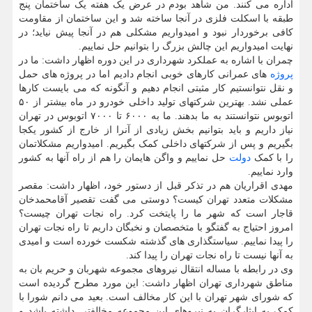
اداره می کنند. من شاهد بودم در عرض یک هفته یک ساختمان پنج
طبقه با اسکلت فلزی در آنجا ساخته شد و این ساختمان از مقاومت
کافی برخوردار نبود و امیدواریم مشکلی هم در آنجا پیش نیاید؛ در
نهایت امیدواریم این چالش بزرگ را بتوانیم حل نماییم.
چمران با اشاره به عملکرد شهرداری در این دوره اظهار داشت: ما در
پروژه
های عمرانی کارهای خوبی انجام دادیم اما در پروژه های حمل
و نقل نتوانستیم کار مثبتی انجام دهیم و آنگونه که می بایست کارها
عملی نشد. بهترین شرکتهای تولید داخلی خودرو در ماه بیشتر از ۵۰
اتوبوس نتوانستند به ما بدهند. ما به ۶۰۰۰ تا ۷۰۰۰ اتوبوس در تهران
نیاز داریم و باید بتوانیم بخش زیادی از آنرا از خارج از کشور یکجا
بگیریم و پس از شرکتهای داخلی کمک بگیریم. امیدواریم مشکلاتمان
را با کمک
دولت
حل نماییم و واگن هایمان را هم از راه آنها به کشور
وارد نماییم.
مهدی اقراریان هم در تذکر قبل از دستور خود، اظهار داشت: مقصر
مشکلات متعدد تهران کیست؟ دوستی می گفت تقصیر آقامحمدخان
قاجار است که شهر ما را پایتخت کرد. راه نجات تهران چیست؟
امروز احتیاج به گفتگو با متخصصان و نخبگان داریم تا راه نجات تهران
را پیدا نماییم. سیاستگذاری های گذشته شکست خورده است و امیدی
به آنها نیست تا راه نجات تهران را پیدا کند.
وی در رابطه با مساله انتقال نیروهای مجموعه شهربان و حریم بان به
مناطق شهرداری تهران اظهار داشت: این مورد مطرح گردیده است
که شورای شهر تهران با این کار مخالف است. بعید می دانم شورا با
کمک به ایثارگران به نیروهای این مجموعه مخالفتی داشته باشد و