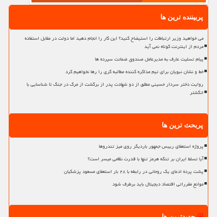
پربیننده ترین ها
می خواهید وزیر ارتباطات را استیضاح کنید؟ این کار را انجام دهید اما دولت در مقابل استفاده
مردم از اینترنت کوتاه نمی آید
پیام تسلیت عارف به مدیرعامل صندوق ضمانت سپرده ها
خط و نشان نبویان برای تیم مذاکره کننده مطالبه گری را رها نخواهیم کرد
روایت دختر سردار حسینی مطلق از دو شهادت پدر از برگشت از مرگ در جنگ تا شناسایی با
انگشتر
پربحث ترین ها
پروژه استعفای رییس جمهور باردیگر روی میز تندروها
آیا تسلط ایران بر تنگه هرمز تنها با قدرت نظامی میسر است؟
پشت پرده ادعای یک روحانی در رابطه با ۲۸ بار استعفای مسعود پزشکیان
موانع مقرراتی اقتصاد دیجیتال باید برطرف شود
جدیدترین ها