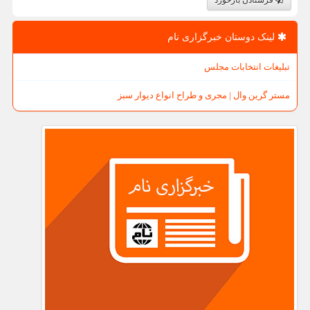
فرستادن بازخورد
لینک دوستان خبرگزاری نام
تبلیغات انتخابات مجلس
مستر گرین وال | مجری و طراح انواع دیوار سبز