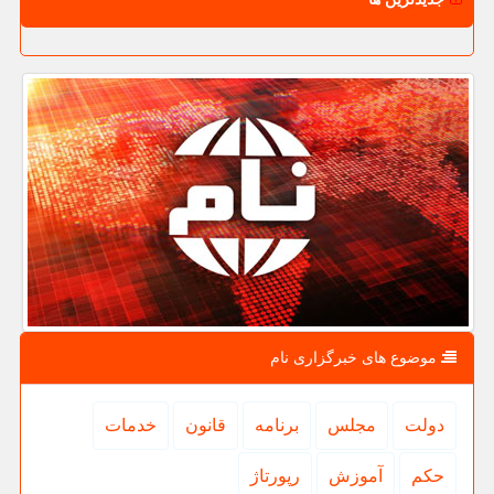
موضوع های خبرگزاری نام
دولت
مجلس
برنامه
قانون
خدمات
حكم
آموزش
رپورتاژ