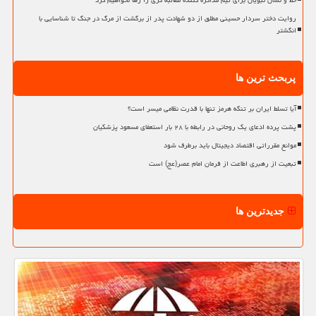
خط و نشان نبویان برای تیم مذاکره کننده مطالبه گری را رها نخواهیم کرد
روایت دختر سردار حسینی مطلق از دو شهادت پدر از برگشت از مرگ در جنگ تا شناسایی با
انگشتر
پربحث ترین ها
آیا تسلط ایران بر تنگه هرمز تنها با قدرت نظامی میسر است؟
پشت پرده ادعای یک روحانی در رابطه با ۲۸ بار استعفای مسعود پزشکیان
موانع مقرراتی اقتصاد دیجیتال باید برطرف شود
تبعیت از رهبری اطاعت از فرمان امام عصر(عج) است
جدیدترین ها