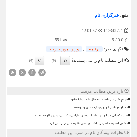
منبع:
خبرگزاری نام
1403/09/21
12:01:57
551
5
/
0.0
تگهای خبر:
برنامه
,
وزیر امور خارجه
این مطلب نام را می پسندید؟
(0)
(0)
X
تازه ترین مطالب مرتبط
موانع مقرراتی اقتصاد دیجیتال باید برطرف شود
دیدار عراقچی با وزرای خارجه چین و روسیه
هنر حکمرانی در ایران پساجنگ رمضان، طراحی حکمرانی جوان و کارآمد است
دشمن اشتباه محاسباتی داشت و تصور مقاومت ایران را نمی کرد
نظرات بینندگان نام در مورد این مطلب