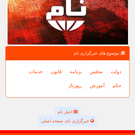
موضوع های خبرگزاری نام
دولت
مجلس
برنامه
قانون
خدمات
حكم
آموزش
رپورتاژ
اخبار نام
خبرگزاری نام: صفحه اصلی