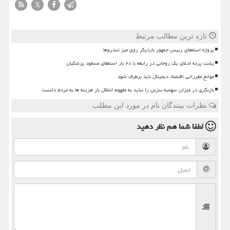
X
تازه ترین مطالب مرتبط
پروژه استعفای رییس جمهور باردیگر روی میز تندروها
پشت پرده ادعای یک روحانی در رابطه با ۲۸ بار استعفای مسعود پزشکیان
موانع مقرراتی اقتصاد دیجیتال باید برطرف شود
بازنگری در میزان سهمیه بنزین را نباید به مفهوم انتقال بار هزینه ها به مردم دانست
نظرات بینندگان نام در مورد این مطلب
لطفا شما هم
نظر دهید