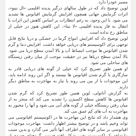
مسیر خودرا دارد.
لوین توضیح داد که در طول سالهای درگیر پدیده اقلیمی «ال نینو»،
اثرات گرمایش جهانی همچون افزایش گرمایش اقیانوس ها تشدید
می شود. با این وجود، به رغم انتظارات بر اساس کاهش این اثرات با
انتقال به فاز پدیده اقلیمی «لا نینا»، این کاهش هنوز در خیلی از
مناطق رخ نداده است.
لوین توضیح داد که افزایش امواج گرما در خشکی و دریا نتایج قابل
توجهی برای اکوسیستم های دریایی خواهد داشت. افزایش دما و گرم
شدن اقیانوس ها موجب انبساط آب و بالا آمدن سطح دریا می شود.
بالا آمدن سطح دریاها نیز در حقیقت موجب از میان رفتن زیستگاه
های ساحلی می شود.
او همین طور تصریح کرد که خیلی از گونه های دریایی قادر به
سازگاری با گرم شدن اقیانوس ها نیستند و اگر این روند ادامه یابد،
این موجودات یا از بین می روند یا نیاز به مهاجرت به مناطق دیگر
دارند.
به گزارش آناتولی، لوین همین طور تصریح کرد که گرم شدن
اقیانوس ها کاهش سطح اکسیژن را تشدید می کند که منجر به از
میان رفتن زیستگاه خیلی از گونه های آبی می شود و آنها را مجبور به
مهاجرت به آب های کم عمق می کند.
وی هشدار داد که نتایج این مهاجرت ها در اکوسیستم اقیانوسی می
تواند وخیم باشد و در توضیح بیشتر اظهار داشت: مهاجرت موجودات
اقیانوسی بر سایر گونه های اطراف آنها تأثیر می گذارد و بدین سبب
ما شاهد یک اکوسیستم تغییر شکل یافته هستیم. گروههای جدیدی از