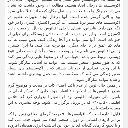
اکوسیستم ها درحال ایجاد هستند. مطالعه ای وجود داشت که نشان
می داد خرچنگ ها به قطب جنوب نقل مکان کرده اند. قبلا خیلی سرد
بود و الان گرمتر شده است. آنها درحال ایجاد تغییرات عظیم در
اکوسیستم های بستر دریا هستند. آب گرمتر اکسیژن کمتری را در خود
نگه می دارد. بنابراین، فضای داخلی اقیانوس درحال از دست دادن
اکسیژن است و این در حقیقت از دست دادن زیستگاه برای خیلی از
حیوانات است. آنها نمی توانند در آنجا زندگی کنند، بدین سبب به آب
های کم عمق تر یا جای دیگری مهاجرت می کنند. ما آنرا اکسیژن
زدایی اقیانوس می نامیم و این وضعیت مستقیماً با از دست دادن تنوع
زیستی مرتبط می باشد. حیواناتی که در محیط هایی زندگی می کنند
که به طور معمول متغیر نیستند، نمی توانند به آسانی سازگار شوند.
با این وجود، تعدادی از حیوانات هستند که در اکوسیستم های بسیار
متغیر زندگی می کنند که ممکنست دامنه تحمل بیشتری داشته باشند
و شاید بتوانند سازگار شوند.
در همین حال، لوین از عدم تاکید اعضاء کاپ بر مبحث و موضوع گرم
شدن اقیانوس ها در اجلاس ۲۹ انتقاد نمود، جایی که تمرکز اصلی بر
تامین مالی تغییرات اقلیمی بود. او اظهار امیدواری کرد که اجلاس
اقلیمی «کاپ۳۰» که در برزیل برگزار می شود، توجه بیشتری به این
مساله داشته باشد.
قابل اشاره است که اقیانوس ها ۹۰ درصد گرمای اضافی زمین را که
بر اثر کارهای انسانی در دوران صنعتی ایجاد می شود، جذب می کنند
و با تجمع گازهای گلخانه ای در جو، این انباشت انرژی همچنان افزوده