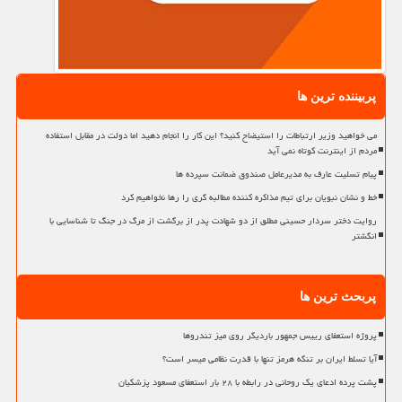
پربیننده ترین ها
می خواهید وزیر ارتباطات را استیضاح کنید؟ این کار را انجام دهید اما دولت در مقابل استفاده
مردم از اینترنت کوتاه نمی آید
پیام تسلیت عارف به مدیرعامل صندوق ضمانت سپرده ها
خط و نشان نبویان برای تیم مذاکره کننده مطالبه گری را رها نخواهیم کرد
روایت دختر سردار حسینی مطلق از دو شهادت پدر از برگشت از مرگ در جنگ تا شناسایی با
انگشتر
پربحث ترین ها
پروژه استعفای رییس جمهور باردیگر روی میز تندروها
آیا تسلط ایران بر تنگه هرمز تنها با قدرت نظامی میسر است؟
پشت پرده ادعای یک روحانی در رابطه با ۲۸ بار استعفای مسعود پزشکیان