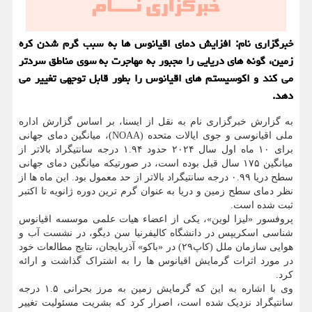
خبرگزاری نام: افزایش دمای اقیانوس ها به سبب گرم شدن کره
زمین، گونه های دریایی را مجبور به مهاجرت به سوی مناطق سردتر
می کند و اکوسیستم های اقیانوس را بطور قابل توجهی تغییر می
دهد.
به گزارش خبرگزاری نام به نقل از ایسنا، بر اساس گزارش اداره
ملی اقیانوسی و جوی ایالات متحده (NOAA)، میانگین دمای جهانی
برای ۱۰ ماه اول سال ۲۰۲۴ حدود ۱.۹۴ درجه سانتیگراد بالاتر از
میانگین ۱۷۵ سال قبل بوده است، در صورتیکه میانگین دمای جهانی
سطح دریا ۰.۹۹ درجه سانتیگراد بالاتر از حد معمول بود. این ماه ها از
نظر دمای سطح زمین و دریا به عنوان گرم ترین دوره ژانویه تا اکتبر
ثبت شده است.
پروفسور «لیزا لوین»، یکی از اعضاء هیات علمی موسسه اقیانوس
شناسی اسکریپس در دانشگاه کالیفرنیا سن دیگو، در نشست آب و
هوایی سازمان ملل (کاپ۲۹) در «باکو» آذربایجان، نتایج مطالعات خود
در مورد اثرات گرمایش اقیانوس ها را به اشتراک گذاشت و ارائه
کرد.
وی با اشاره به این که گرمایش زمین به مرز بحرانی ۱.۵ درجه
سانتیگراد نزدیک شده است، اصرار کرد که بشریت مسئولیت تغییر