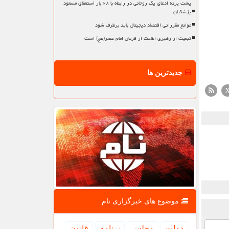
پشت پرده ادعای یک روحانی در رابطه با ۲۸ بار استعفای مسعود
پزشکیان
موانع مقرراتی اقتصاد دیجیتال باید برطرف شود
تبعیت از رهبری اطاعت از فرمان امام عصر(عج) است
جدیدترین ها
موضوع های خبرگزاری نام
دولت
مجلس
برنامه
قانون