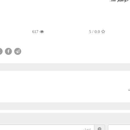
617
5
/
0.0
X
ت