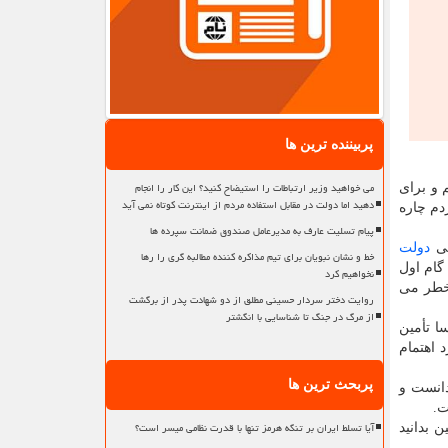
پربیننده ترین ها
می خواهید وزیر ارتباطات را استیضاح کنید؟ این کار را انجام
 و برای
دهید اما دولت در مقابل استفاده مردم از اینترنت کوتاه نمی آید
دم چاره
پیام تسلیت عارف به مدیرعامل صندوق ضمانت سپرده ها
لی
دولت
خط و نشان نبویان برای تیم مذاکره کننده مطالبه گری را رها
گام اول
نخواهیم کرد
 خطر می
روایت دختر سردار حسینی مطلق از دو شهادت پدر از برگشت
از مرگ در جنگ تا شناسایی با انگشتر
ا تأمین
 اهتمام
پربحث ترین ها
دانست و
ت.
آیا تسلط ایران بر تنگه هرمز تنها با قدرت نظامی میسر است؟
 بدانید