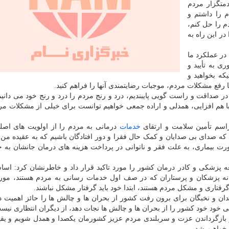
تگزار مردم
 را داشتم و
م را حل کنم،
در این راه به
 در عملکرد ما
ی به تأیید و
که بخواهید و
با رفع مشکلات مردم، موجبات رضایتمندی آنها را فراهم کنید.
م در صداقت و راست گویی پایبندیم، درد و رنج مردم را درد و رنج خود می دانیم
 با هم افزایی، همدلی و اراده جمعی خواهیم توانست برای خیلی از مشکلات مر
اسم تأمین سلامت و ارتقای
خدمات
درمانی به مردم را از اولویت های اص
 که صدای بی صدایان و کمک حال فقرا و دور افتادگان باشیم که به عقیده من 
 بیماری، به علت فقر و ناتوانی در پرداخت هزینه های درمان جانشان به
پزشکی و کادر درمان کشور را مورد تاکید قرار داد و خاطرنشان کرد: اساس
ه پزشکان و پرستاران که در صف اول خدمات رسانی به مردم هستند، مورد
رفتاری و مشکل مردم هستند، ابتدا خود باید گرفتار مشکل نباشند.
ان و نخبگان برای برون رفت کشور از بحران ها و چالش ها را حائز اهمیت 
هی خود خود کشور را از بحران ها و چالش ها نجات دهد، از دیگران انتظاری نیس
 و بازگرداندن عزت و سربلندی مردم عزیز کشورمان یکصدا و همدل شویم و یقین
 خواهیم شد.