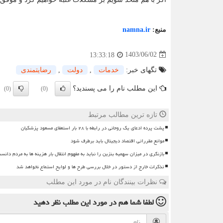
منبع:
namna.ir
1403/06/02
13:33:18
تگهای خبر:
خدمات
,
دولت
,
رضایتمندی
این مطلب نام را می پسندید؟
(0)
(0)
تازه ترین مطالب مرتبط
پشت پرده ادعای یک روحانی در رابطه با ۲۸ بار استعفای مسعود پزشکیان
موانع مقرراتی اقتصاد دیجیتال باید برطرف شود
بازنگری در میزان سهمیه بنزین را نباید به مفهوم انتقال بار هزینه ها به مردم دانس
تذکرات خارج از دستور در خلال بررسی طرح ها و لوایح استماع نخواهد شد
نظرات بینندگان نام در مورد این مطلب
لطفا شما هم
در مورد این مطلب
نظر دهید