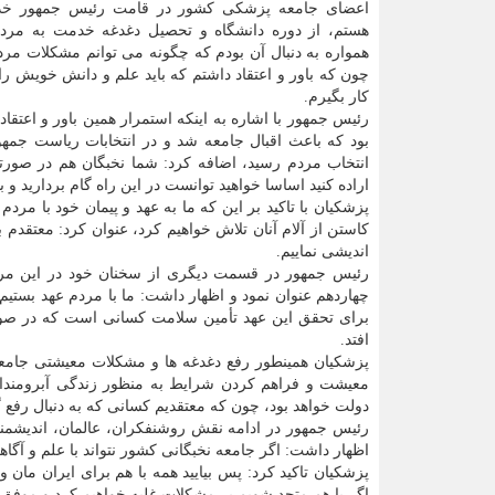
اعضای جامعه پزشکی کشور در قامت رئیس جمهور خدم
هستم، از دوره دانشگاه و تحصیل دغدغه خدمت به مردم
همواره به دنبال آن بودم که چگونه می توانم مشکلات مرد
چون که باور و اعتقاد داشتم که باید علم و دانش خویش را 
کار بگیرم.
رئیس جمهور با اشاره به اینکه استمرار همین باور و اعتقاد
بود که باعث اقبال جامعه شد و در انتخابات ریاست جمهور
انتخاب مردم رسید، اضافه کرد: شما نخبگان هم در صورتی
اراده کنید اساسا خواهید توانست در این راه گام بردارید و 
پزشکیان با تاکید بر این که ما به عهد و پیمان خود با مرد
کاستن از آلام آنان تلاش خواهیم کرد، عنوان کرد: معتقدم
اندیشی نماییم.
رئیس جمهور در قسمت دیگری از سخنان خود در این مر
چهاردهم عنوان نمود و اظهار داشت: ما با مردم عهد بستیم
برای تحقق این عهد تأمین سلامت کسانی است که در صورت
افتد.
پزشکیان همینطور رفع دغدغه ها و مشکلات معیشتی جامعه 
معیشت و فراهم کردن شرایط به منظور زندگی آبرومندان
دولت خواهد بود، چون که معتقدیم کسانی که به دنبال رفع گ
رئیس جمهور در ادامه نقش روشنفکران، عالمان، اندیشمند
اظهار داشت: اگر جامعه نخبگانی کشور نتواند با علم و آگا
پزشکیان تاکید کرد: پس بیایید همه با هم برای ایران مان
اگر با هم متحد شویم بر مشکلات غلبه خواهیم کرد و موفق