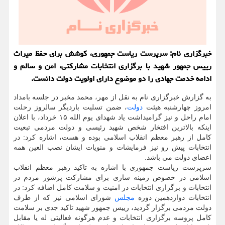
خبرگزاری نام: سرپرست ریاست جمهوری، کوشش برای حفظ میراث
رییس جمهور شهید با برگزاری انتخابات مشارکتی، امن و سالم و
ادامه خدمت جهادی را دو موضوع دارای اولویت دولت دانست.
به گزارش خبرگزاری نام به نقل از مهر، محمد مخبر در جلسه بامداد
امروز چهارشنبه هیئت
دولت
، ضمن تسلیت باردیگر سالروز رحلت
امام راحل و نیز گرامیداشت یاد شهدای یوم الله ۱۵ خرداد، با اعلان
اینکه بالاترین افتخار شخص شهید رئیسی و دولت مردمی تبعیت
کامل از رهبر معظم انقلاب اسلامی بوده و هست، اشاره کرد: در
انتخابات پیش رو نیز فرمایشات و منویات ایشان نصب العین همه
اعضای دولت می باشد.
سرپرست ریاست جمهوری با اشاره به تاکید رهبر معظم انقلاب
اسلامی در خصوص زمینه سازی برای مشارکت پرشور مردم در
انتخابات و برگزاری انتخابات در امنیت و سلامت کامل اضافه کرد: در
انتخابات دوازدهمین دوره
مجلس
شورای اسلامی نیز که از طرف
دولت مردمی برگزار گردید، رییس جمهور شهید تاکید جدی بر سلامت
کامل پروسه برگزاری انتخابات و عدم هرگونه فعالیتی له یا مقابل