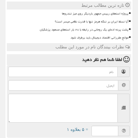
تازه ترین مطالب مرتبط
پروژه استعفای رییس جمهور باردیگر روی میز تندروها
آیا تسلط ایران بر تنگه هرمز تنها با قدرت نظامی میسر است؟
پشت پرده ادعای یک روحانی در رابطه با ۲۸ بار استعفای مسعود پزشکیان
موانع مقرراتی اقتصاد دیجیتال باید برطرف شود
نظرات بینندگان نام در مورد این مطلب
لطفا شما هم
نظر دهید
= ۵ بعلاوه ۱