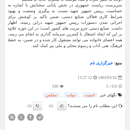
سرپرست ریاست جمهوری در بخش پایانی سخنانش با اشاره به
حساسیت رییس جمهور شهید نسبت به پیگیری وضعیت و بهبود
شرایط کاری فعالان صنایع دستی، ضمن تاکید بر کوشش برای
اجرائی شدن دستورات رییس جمهور شهید دراین زمینه، اظهار
داشت: صنایع دستی جزو مزیت های کشور است؛ در این حوزه علاوه
بر این که ایجاد اشتغال با کمترین سرمایه گذاری به انجام می رسد،
همه اعضای خانواده می توانند مشغول کار شده و در ضمن، به حفظ
فرهنگ، هنر، آداب و رسوم محلی و ملی نیز کمک کنند.
منبع:
خبرگزاری نام
1403/03/16
13:27:12
530
5
/
0.0
تگهای خبر:
امنیت
,
دولت
,
مجلس
این مطلب نام را می پسندید؟
(0)
(0)
X