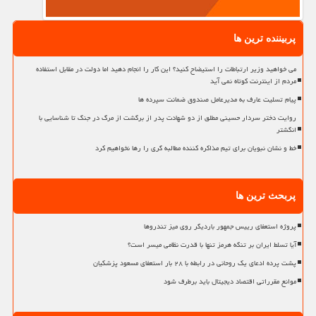
پربیننده ترین ها
می خواهید وزیر ارتباطات را استیضاح کنید؟ این کار را انجام دهید اما دولت در مقابل استفاده
مردم از اینترنت کوتاه نمی آید
پیام تسلیت عارف به مدیرعامل صندوق ضمانت سپرده ها
روایت دختر سردار حسینی مطلق از دو شهادت پدر از برگشت از مرگ در جنگ تا شناسایی با
انگشتر
خط و نشان نبویان برای تیم مذاکره کننده مطالبه گری را رها نخواهیم کرد
پربحث ترین ها
پروژه استعفای رییس جمهور باردیگر روی میز تندروها
آیا تسلط ایران بر تنگه هرمز تنها با قدرت نظامی میسر است؟
پشت پرده ادعای یک روحانی در رابطه با ۲۸ بار استعفای مسعود پزشکیان
موانع مقرراتی اقتصاد دیجیتال باید برطرف شود