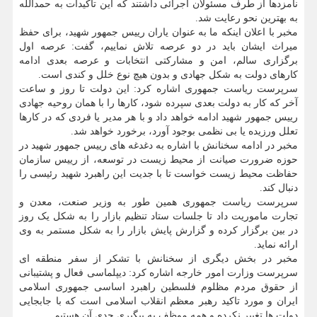
نامزدها از طرف مسئولان اجرائی داشتند که این تأکیدات به حمدالله
به بهترین نحو رعایت شد.
مخبر با اعلان اینکه ما به عنوان یاران رییس جمهور شهید، برای حفظ
میراث ایشان باید در دو عرصه تلاش نماییم، گفت: عرصه اول
برگزاری سالم، امن و مشارکتی انتخابات و عرصه بعدی ادامه
کارهای دولت به شکل جهادی و بدون هیچ نوع خلل و کندی است.
سرپرست ریاست جمهوری اشاره کرد: این دولت تا روز و ساعت
آخر که کار به دولت بعدی سپرده شود، کارها را با همان روحیه جهادی
رییس جمهور شهید ادامه خواهد داد و با هر مدیر یا فردی که در کارها
تعلل ورزیده یا بی نظمی بوجود آورد، برخورد خواهد شد.
مخبر در ادامه سخنانش با اشاره به دغدغه های رییس جمهور شهید در
حوزه ضرورت صیانت از محیط زیست در توسعه، از رییس سازمان
حفاظت محیط زیست خواست تا با جدیت این راهبرد شهید رئیسی را
دنبال کند.
سرپرست ریاست جمهوری همین طور به وزیر صنعت، معدن و
تجارت ماموریت داد تا جلسات ستاد تنظیم بازار را به شکل یک روز
در بین برگزار کرده و گزارش پایش بازار را به شکل مستمر به وی
ارائه نماید.
مخبر در بخش دیگری از سخنانش با تشکر از سفر منطقه ای
سرپرست وزارت امور خارجه اشاره کرد: دیپلماسی فعال و پشتیبانی
از حقوق مردم مظلوم فلسطین راهبرد اساسی جمهوری اسلامی
ایران و مورد تاکید رهبر معظم انقلاب اسلامی است که با جابجایی
دولت ها تغییر نکرده و همه موظف به پیگیری جدی آن هستیم.