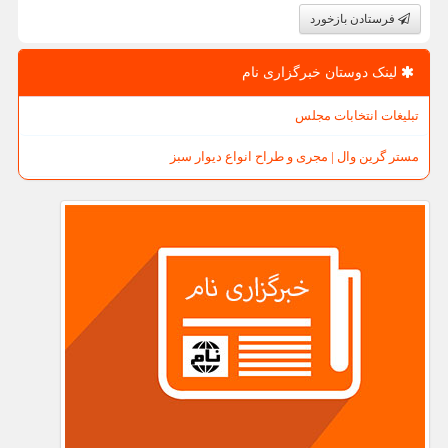
فرستادن بازخورد
لینک دوستان خبرگزاری نام
تبلیغات انتخابات مجلس
مستر گرین وال | مجری و طراح انواع دیوار سبز