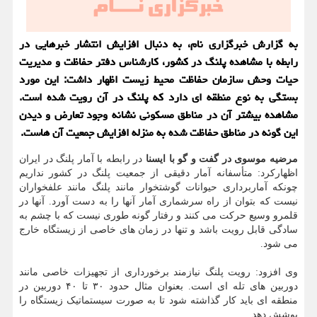
به گزارش خبرگزاری نام، به دنبال افزایش انتشار خبرهایی در
رابطه با مشاهده پلنگ در کشور، کارشناس دفتر حفاظت و مدیریت
حیات وحش سازمان حفاظت محیط زیست اظهار داشت: این مورد
بستگی به نوع منطقه ای دارد که پلنگ در آن رویت شده است.
مشاهده بیشتر آن در مناطق مسکونی نشانه وجود تعارض و دیدن
این گونه در مناطق حفاظت شده به منزله افزایش جمعیت آن هاست.
مرضیه موسوی در گفت و گو با ایسنا
در رابطه با آمار پلنگ در ایران
اظهارکرد: متأسفانه آمار دقیقی از جمعیت پلنگ در کشور نداریم
چونکه آماربرداری حیوانات گوشتخوار مانند پلنگ مانند علفخواران
نیست که بتوان از راه سرشماری آمار آنها را به دست آورد. آنها در
قلمرو وسیع حرکت می کنند و رفتار گونه طوری نیست که با چشم به
سادگی قابل رویت باشد و تنها در زمان های خاصی از زیستگاه خارج
می شود.
وی افزود: رویت پلنگ نیازمند برخورداری از تجهیزات خاصی مانند
دوربین های تله ای است. بعنوان مثال حدود ۳۰ تا ۴۰ دوربین در
منطقه ای باید کار گذاشته شود تا به صورت سیستماتیک زیستگاه را
پوشش دهد.