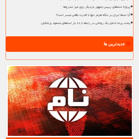
پروژه استعفای رییس جمهور باردیگر روی میز تندروها
آیا تسلط ایران بر تنگه هرمز تنها با قدرت نظامی میسر است؟
پشت پرده ادعای یک روحانی در رابطه با ۲۸ بار استعفای مسعود پزشکیان
جدیدترین ها