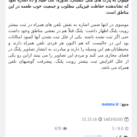
میتوان به پارک های ملی گلستان، تندوره، تنگ صیاد و دنا اشاره نمود
که نشاندهنده حفاظت فیزیکی مطلوب و جمعیت خوب طعمه در این
مناطق است.
موسوی در انتها ضمن اشاره به نقش تلفن های همراه در ثبت بیشتر
رویت پلنگ اظهار داشت: پلنگ قبلاً هم در بعضی مناطق وجود داشت
حتی اگر ثبت نشده باشند. یکی از علل ثبت نشدن آنها کمبود امکانات
بود این در حالیست که هم اکنون هر فردی تلفن همراه دارند و
محیطبانان هم این وسیله را دارند و مبادرت به انتشار تصاویر پلنگ در
فضای مجازی می کنند و مردم این تصاویر را می بینند ازاین رو یکی
از علل افزایش ثبت بیشتر رویت پلنگ، پیشرفت گوشیهای تلفن
همراه می باشد.
منبع:
namna.ir
1403/03/05
15:33:16
670
5
/
0.0