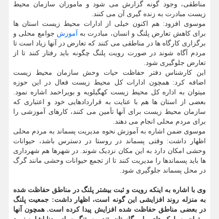
مناطقی، وجود گونه گزارش می شود و ماموران سازمان محیط
زیست مبادرت به زنده گیری آن می کنند.
موسوی افزود: هم اکنون خیلی از ادارات محیط زیست استان ها
برای کاهش تعارض پلنگ و انسان، مبادرت به
آموزش
جوامع محلی و
برگزاری کارگاه ها در مناطقی می کنند که تعارض در آنها زیاد است تا
مردم آگاه شوند در صورت رویت پلنگ چگونه باید رفتار کنند تا از
تعارض جلوگیری شود.
این کارشناس دفتر حفاظت حیات وحش سازمان محیط زیست
اضافه کرد: همچون ادارات کل محیط زیست فعال در این حوزه
میتوان به اداره کل محیط زیست کهگیلویه و بویراحمد اشاره نمود.
بعضی از استان ها هم با عنایت به قراردادهایی خود و اعتباری که
سازمان محیط زیست برای آنها تأمین می کنند، کارهای آموزشی را
برای مردم محلی انجام می دهند.
موسوی ضمن اشاره به آموزش نحوه مدیریت پسماند به مردم محلی
اظهار داشت: وقتی پسماند در روستا در دسترس باشد، حیوانات
وحشی امکان دارد به این مکان نزدیک شوند. در شهرها هم شهرداری
ها باید پسماندها را مدیریت کنند تا از تجمع حیوانات وحشی مانند گرگ
در محل پسماند جلوگیری شود.
وی با اشاره به اینکه رویت و ثبت بیشتر پلنگ در مناطق حفاظت شده
به منزله روند افزایشی این گونه است، اظهار داشت: جمعیت پلنگ
در بعضی مناطق حفاظت شده افزایش پیدا کرده است. همچون آنها