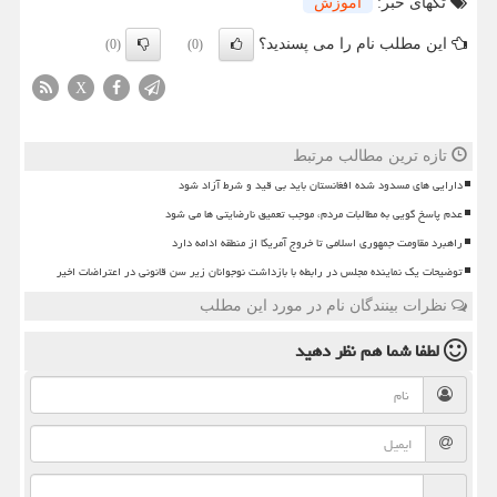
تگهای خبر:
آموزش
این مطلب نام را می پسندید؟
(0)
(0)
X
تازه ترین مطالب مرتبط
دارایی های مسدود شده افغانستان باید بی قید و شرط آزاد شود
عدم پاسخ گویی به مطالبات مردم، موجب تعمیق نارضایتی ها می شود
راهبرد مقاومت جمهوری اسلامی تا خروج آمریکا از منطقه ادامه دارد
توضیحات یک نماینده مجلس در رابطه با بازداشت نوجوانان زیر سن قانونی در اعتراضات اخیر
نظرات بینندگان نام در مورد این مطلب
لطفا شما هم
نظر دهید