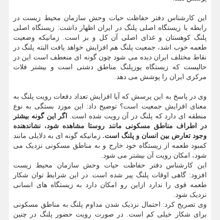
این کارشناس دفتر حفاظت حیات وحش سازمان محیط زیست در
رابطه با زیستگاه اصلی پلنگ در ایران اظهار داشت: زیستگاه اصلی
پلنگ کوهستان و غذای اصلی آن کل و بز است. زمانیکه وضعیت
طعمه خوب اشد، جمعیت پلنگ هم افزایش خواهد یافت البته پلنگ در
نقاط مختلف ایران دیده می شود چون گونه ای منعطف است این در
حالیست که زیستگاه یوزپلنگ مناطق دشتی است و بیشتر فلات
مرکزی ایران را پوشش می دهد.
وی در پاسخ به این پرسش که آیا افزایش تعداد دفعات رویت پلنگ به
معنای افزایش جمعیت است؟ توضیح داد: این مورد بستگی به نوع
منطقه ای دارد که پلنگ در آن رویت شده است.
اگر این گونه بیشتر
در اطراف مناطق مسکونی مانند روستا مشاهده شود، نشاندهنده
وجود تعارض بین انسان و پلنگ است.
زمانیکه گونه ای به دلایلی مانند
کمبود طعمه از زیستگاه خود خارج و به مناطق مسکونی نزدیک می
شود، امکان رویت آن بیشتر می شود.
این کارشناس دفتر حفاظت حیات وحش سازمان محیط زیست
افزود: گاهی اوقات پلنگ پیر شده است. در این شرایط توان شکار
طعمه قوی را ندارد ازاین رو امکان دارد به زیستگاه های انسانی
نزدیک شود.
وی تصریح کرد: احتمال نزدیک شدن مداوم پلنگ به مناطق مسکونی
برای شکار خیلی کم است. در صورت رویت حضور پلنگ در چنین