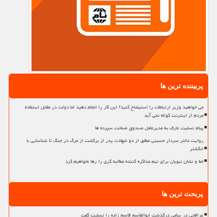
پربیننده ترین ها
می خواهید وزیر ارتباطات را استیضاح کنید؟ این کار را انجام دهید اما دولت در مقابل استفاده
مردم از اینترنت کوتاه نمی آید
پیام تسلیت عارف به مدیرعامل صندوق ضمانت سپرده ها
روایت دختر سردار حسینی مطلق از دو شهادت پدر از برگشت از مرگ در جنگ تا شناسایی با
انگشتر
خط و نشان نبویان برای تیم مذاکره کننده مطالبه گری را رها نخواهیم کرد
پربحث ترین ها
عراقچی در پیامی درگذشت ابوالقاسم قاسم زاده را تسلیت گفت