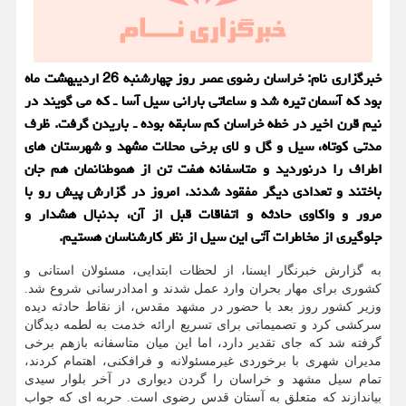
خبرگزاری نام: خراسان رضوی عصر روز چهارشنبه 26 اردیبهشت ماه
بود که آسمان تیره شد و ساعاتی بارانی سیل آسا ـ که می گویند در
نیم قرن اخیر در خطه خراسان کم سابقه بوده ـ باریدن گرفت. ظرف
مدتی کوتاه، سیل و گل و لای برخی محلات مشهد و شهرستان های
اطراف را درنوردید و متاسفانه هفت تن از هموطنانمان هم جان
باختند و تعدادی دیگر مفقود شدند. امروز در گزارش پیش رو با
مرور و واکاوی حادثه و اتفاقات قبل از آن، بدنبال هشدار و
جلوگیری از مخاطرات آتی این سیل از نظر کارشناسان هستیم.
به گزارش خبرنگار ایسنا، از لحظات ابتدایی، مسئولان استانی و
کشوری برای مهار بحران وارد عمل شدند و امدادرسانی شروع شد.
وزیر کشور روز بعد با حضور در مشهد مقدس، از نقاط حادثه دیده
سرکشی کرد و تصمیماتی برای تسریع ارائه خدمت به لطمه دیدگان
گرفته شد که جای تقدیر دارد، اما این میان متاسفانه بازهم برخی
مدیران شهری با برخوردی غیرمسئولانه و فرافکنی، اهتمام کردند،
تمام سیل مشهد و خراسان را گردن دیواری در آخر بلوار سیدی
بیاندازند که متعلق به آستان قدس رضوی است. حربه ای که جواب