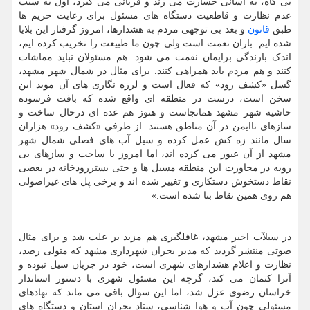
بی گاه، به آسانی خسارت می زند و قربانی می گیرد، اول به سبب
عدم نظارت و قاطعیت دستگاه های مسئول برای رعایت حریم ها
طبق
قانون
و بعد بی توجهی مردم به هشدارها، امروز گرفتار این بلایا
شده ایم. باران نعمت است ولی چون ما طبیعت را تخریب کرده ایم،
اندک بارندگی برایمان نقمت می شود. هم مسئولان نباید مماشات
کنند و هم مردم باید همراهی کنند. برای مثال در شمال شهر مشهد،
گسل «کشف رود» که فعال است و لرزه نگاری های آن موید این
سخن است، درست در منطقه ای واقع شده که بافت فرسوده
حاشیه شهر مشهد همانجاست و هنوز هم عده ای درحال ساخت و
سازهای ناایمن در آن مناطق هستند. از طرفی «کشف رود» هزاران
سال مانند زه کش عمل کرده و سیل آب های فصلی شمال شهر
مشهد از آن عبور می کرده اند، اما امروز با ساخت و سازهای بی
رویه در مجاورت این منطقه مسیل ها و حتی بستررودخانه در بعضی
نقاط دستخوش دستکاری و تغییر شده اند و برخی پل های غیراصولی
هم روی همین نقاط بنا شده است.»
در سیلآب اخیر مشهد، غافلگیری هم مزید بر علت شد و برای مثال
صوتی منتشر گردید که مدیر بحران شهرداری مشهد که متولی رصد،
نظارت و اعلام هشدارهای شهری است، خود در جریان سیل نبوده و
آنرا کتمان می کند، گرچه این مسئول شهری با دستور استاندار
خراسان رضوی عزل شد، اما این سوال باقی می ماند که نهادهای
مسئولی چون آب و هوا شناسی، ستاد بحران استان و دستگاه های