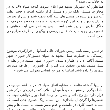
به حادثه می شده ؟
همانطور که شهردار مشهد هم اعلام نموده، کوچه سپاه ۶۹، نه در
مجاورت مسیل، بلکه در راه مسیل قرار داشته است و حجم عظیم
آب سر ریز شده در مسیل های سه گانه تجمیع شده و پس از تخریب
منازل و دیوار وارد این کوچه شده و به سمت محدوده معروف به
جنگل طرق سرازیر شده است، پس به نظر می آید، کوتاهی و
قصورهایی وجود دارد که قابل بررسی و پیگیری از طرف مراجع ذی
صلاح است.
در همین زمینه نایب رییس شورای عالی استانها از قرارگیری موضوع
رسیدگی به خسارت سیل مشهد به عنوان دستورکار شورای شهر
مشهد آگاهی داد و اظهار داشت: «شورای شهر مشهد در رابطه ی
سیل مشهد مقدس تحقیق می کند و اگر قصوری از طرف مدیریت
شهری رخ داده باشد اساسا به مراجع قضایی معرفی می شود.»
از اینها گذشته متاسفانه مشابه اتفاق سپاه ۶۹ در منطقه سیدی، در
نقاط دیگری از مشهد خصوصاً میدان انقلاب که در نزدیکی مرکز شهر
قرار دارد نیز رخ داده و بنظر می رسد آنجا دیوار کوتاهی نبوده که
تقصیرها را گردن آن بیاندازند. این مساله زنگ خطری جدی است که
مسأله دست کاری در طبیعت و عدم تدبیر نسبت به مسیل ها و پیش
بینی تخلیه مناسب برای روان آب های سطحی چالشی خواهد بود که