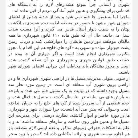
شهری و استانی چرا بموقع هشدارهای لازم را به دستگاه های
خدماتی برای پیشگیری و همین طور آمادگی مردم از قبل نداده اند.
ماجرا اما به همین جا ختم نمی شود و بعد از حادثه چندتن از اعضای
شورای شهر مشهد با حضور در منطقه لطمه دیده «سیدی»، انگشت
بهتان را به سمت دیوار آستان قدس می گیرند و آنرا مسبب شدت
سیل می دانند، حال آن که طبق ماده ۱۱۰ قانون شهرداری ها همه
مالکان موظفند دور زمین هایشان را دیوارکشی کنند و درباب زمین
پشت «بولوار سپاه» و منتهی به «کوه های خلج» هم این اقدام با مجوز
مکتوب شهرداری انجام شده است و اگر دیواری آن جا بوده در
حقیقت طبق قوانین شهری و شهرداری در آن نقطه کشیده شده
است و مجوز دهندگان باید مخاطب این چرایی اعضای شورای شهر
باشند.
از سویی متولی مدیریت مسیل ها در اراضی شهری شهرداری ها و در
اراضی برون شهری آب منطقه ای است. در زمین مورد نظر سه
مسیل وجود داشته که در نهایت به یک مسیل ختم می شده و باتوجه
به بارش های بی سابقه در ۵۰ سال گذشته، مسیل ها فعال شده و
حجم عظیمی از آب سرریز شده از کوه های خلج را به جریان انداخته
است و سوالی که پیش می آید اینست، چرا شورای شهر و شهرداری
ها در دوره حاضر و ادوار گذشته، نظارت درستی برای مدیریت این
مسیل ها و همین طور روی ساخت و سازهای منطقه نداشته اند و با
علم به اختلافات حقوقی زمینهای مذکور و عدم ایمنی لازم منطقه، باز
هم اجازه توسعه شهری و ارائه امکاناتی داده اند که دیر یا زود منجر