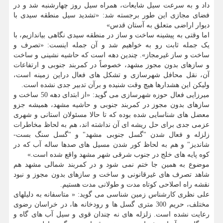
داد و به سرعت سیل شایعات، همراه سیل روز چهارشنبه شد و در
فضای مجازی این طور برجسته شد: «تشدید سیل منطقه سیدی با
دیوار اراضی متعلق به آستان قدس»
اما وقتی به پیشینه ساخت و ساز در منطقه سیدی نگاهی بیاندازیم، با
یک جمله ثابت رو به خواهیم شد و آن جمله اینست: «تصرف و
ساخت و ساز غیرمجاز». چندین دهه است که حاشیه نشینی و ساخت
و سازهای بدون مجوز مشهد، خصوصاً در کمربند جنوبی و ارتفاعات
آن، نقل محافل شهرسازی و تشکل های فعال دراین زمینه است،
ولیکن این هشدارها هیچ وقت شنیده و برآن تدبیر جدی نشده است.
میرزایی فعال حوزه شهرسازی می گوید: «از ابتدای دهه 50 ساخت و
سازهای بدون مجوز در کمربند جنوبی و حاشیه مشهد، همیشه جزو
معضل های شناسایی شده بوده که تا حالا مسئولان استانی و شهری
عزمی جدی برای حل ریشه ای آن نداشته اند، هم به لحاظ مخاطرات
زلزله و فعال شدن "گسل جنوبی مشهد" و "گسل سنگ بست-
شاندیز" و هم به لحاظ کور شدن مسیل های صدها ساله آب که در
کوه پایه های خلج در جنوب شرقی شهر مشهد واقع شده است.»
موضوع به همین جا ختم نمی شود و در کمربند شمالی مشهد هم
شاهد تصرف های غیرقانونی و ساخت و سازهای بدون مجوز و نبود
نقشه راه اصلاحی کوتاه مدت و طولانی مدت هستیم.
علی نظری کارشناس زمین شناسی می گوید: « متاسفانه به دلیلهای
مختلف، حریم 300 متری گسل ها و رودخانه ها، در خراسان رضوی
رعایت نشده است. زلزله های نه چندان قوی و سیل آب های گاه و