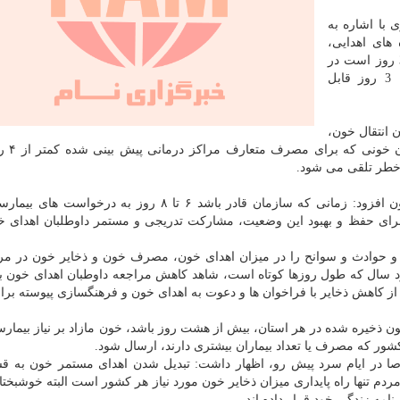
 با اشاره به
های اهدایی،
تصریح کرد: عمر گلبول های قرمز در کیسه های خون 35 روز است در
صورتیکه فرآورده حیات بخش دیگری مانند پلاکت تنها 3 روز قابل
 انتقال خون،
زمانی که خون مورد نیا
سرپرست جذب و نگهدری اهداکنندگان سازمان انتقال خون افزود: زمانی که سازمان قادر باشد ۶ تا ۸ روز به 
رای حفظ و بهبود این وضعیت، مشارکت تدریجی و مستمر داوطلبان اهدای خ
 حوادث و سوانح را در میزان اهدای خون، مصرف خون و ذخایر خون در مرا
 سال که طول روزها کوتاه است، شاهد کاهش مراجعه داوطبان اهدای خون ب
ز کاهش ذخایر با فراخوان ها و دعوت به اهدای خون و فرهنگسازی پیوسته برا
ن ذخیره شده در هر استان، بیش از هشت روز باشد، خون مازاد بر نیاز بیمارس
شور که مصرف یا تعداد بیماران بیشتری دارند، ارسال شود.
در ایام سرد پیش رو، اظهار داشت: تبدیل شدن اهدای مستمر خون به قس
م تنها راه پایداری میزان ذخایر خون مورد نیاز هر کشور است البته خوشبختان
نامه زندگی خود قرار داده اند.