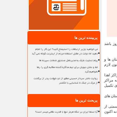
پربیننده ترین ها
ز و ذخیره خون کشور یعنی میزان خونی که برای مصرف متعارف مراکز درمانی پیش بینی شده کمتر از ۴ روز باشد
می خواهید وزیر ارتباطات را استیضاح کنید؟ این کار را انجام
دهید اما دولت در مقابل استفاده مردم از اینترنت کوتاه نمی آید
درخواست های بیمارستان ها و
پیام تسلیت عارف به مدیرعامل صندوق ضمانت سپرده ها
ون لازم
خط و نشان نبویان برای تیم مذاکره کننده مطالبه گری را رها
نخواهیم کرد
کز اهدا
روایت دختر سردار حسینی مطلق از دو شهادت پدر از برگشت
ه مراکز
از مرگ در جنگ تا شناسایی با انگشتر
ی تکمیل
تان های
پربحث ترین ها
متی از
آیا تسلط ایران بر تنگه هرمز تنها با قدرت نظامی میسر است؟
ه اکنون