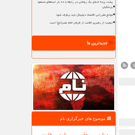
پشت پرده ادعای یک روحانی در رابطه با ۲۸ بار استعفای مسعود
پزشکیان
موانع مقرراتی اقتصاد دیجیتال باید برطرف شود
تبعیت از رهبری اطاعت از فرمان امام عصر(عج) است
جدیدترین ها
موضوع های خبرگزاری نام
دولت
مجلس
برنامه
قانون