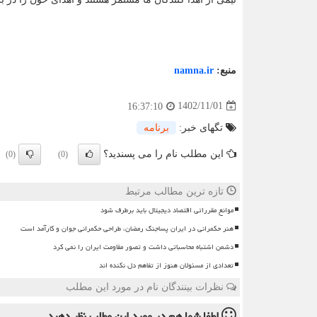
منبع:
namna.ir
1402/11/01
16:37:10
تگهای خبر:
برنامه
این مطلب نام را می پسندید؟
(0)
(0)
تازه ترین مطالب مرتبط
موانع مقرراتی اقتصاد دیجیتال باید برطرف شود
هنر حکمرانی در ایران پساجنگ رمضان، طراحی حکمرانی جوان و کارآمد است
دشمن اشتباه محاسباتی داشت و تصور مقاومت ایران را نمی کرد
تعدادی از مسئولان هنوز از تفاهم دل نکنده اند
نظرات بینندگان نام در مورد این مطلب
لطفا شما هم
در مورد این مطلب
نظر دهید