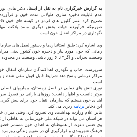
به گزارش خبرگزاری نام به نقل از ایسنا،
دکتر هادی نوری
عدم قابلیت ذخیره سازی طولانی مدت خون و فرآورده 
نگهداری در مراکز انتقال خون است.
وی اشاره کرد: طبق استانداردها و دستورالعمل های سازمان
وضعیت بحرانی و اگر۴ تا ۶ روز باشد، وضعیت در محدوده خطر تلقی می شود.
مراکز درمانی پاسخ دهد شرایط قابل قبول تلقی شده و ب
است.
نوری تنش های دمایی در فصل زمستان، بیماریهای فصلی و
موثر دانست و اظهار داشت: روزهای بارانی در فصول سرد
اهدای خون هستیم که سازمان انتقال خون برای پیش گیری ا
این ذخایر
برنامه
ریزی می کند.
بنابر اعلام وزارت بهداشت، وی تصریح کرد: وقتی میزان خو
هر استان می تواند در شبکه ملی خونرسانی به نقاطی از ک
وی ضمن دعوت از هموطنان به اهدای خون مستمر خصوصا 
فرهنگ شهروندی و قرارگیری آن در تقویم زندگی روزمره مرد
نیمی از اهدا کنندگان ما مستمر هستند و اهدای خون را در بر