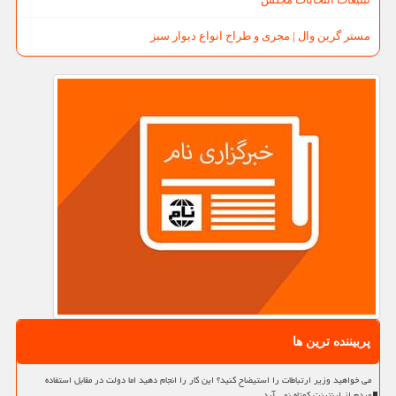
مستر گرین وال | مجری و طراح انواع دیوار سبز
پربیننده ترین ها
می خواهید وزیر ارتباطات را استیضاح کنید؟ این کار را انجام دهید اما دولت در مقابل استفاده
مردم از اینترنت کوتاه نمی آید