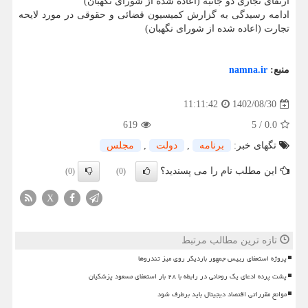
ارتقای تجاری دو جانبه (اعاده شده از شورای نگهبان)
ادامه رسیدگی به گزارش کمیسیون قضائی و حقوقی در مورد لایحه
تجارت (اعاده شده از شورای نگهبان)
منبع:
namna.ir
1402/08/30
11:11:42
619
5
/
0.0
تگهای خبر:
برنامه
,
دولت
,
مجلس
این مطلب نام را می پسندید؟
(0)
(0)
X
تازه ترین مطالب مرتبط
پروژه استعفای رییس جمهور باردیگر روی میز تندروها
پشت پرده ادعای یک روحانی در رابطه با ۲۸ بار استعفای مسعود پزشکیان
موانع مقرراتی اقتصاد دیجیتال باید برطرف شود