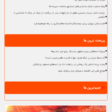
پیام تسلیت عارف به مدیرعامل صندوق ضمانت سپرده ها
روایت دختر سردار حسینی مطلق از دو شهادت پدر از برگشت از مرگ در جنگ تا شناسایی با
انگشتر
خط و نشان نبویان برای تیم مذاکره کننده مطالبه گری را رها نخواهیم کرد
پربحث ترین ها
پروژه استعفای رییس جمهور باردیگر روی میز تندروها
آیا تسلط ایران بر تنگه هرمز تنها با قدرت نظامی میسر است؟
پشت پرده ادعای یک روحانی در رابطه با ۲۸ بار استعفای مسعود پزشکیان
موانع مقرراتی اقتصاد دیجیتال باید برطرف شود
جدیدترین ها