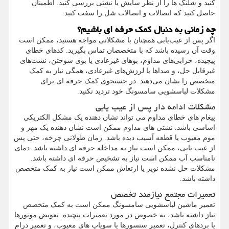
کنید و شلنگ ها را از نظر سایش یا نشتی بررسی کنید. اطمینان
حاصل کنید که اتصالات و اتصالات شل را سفت کنید.
چه زمانی به دنبال کمک حرفه ای باشیم؟
اگر پس از عیب‌یابی همچنان با مشکلاتی مواجه هستید، ممکن است
وقت آن رسیده باشد که با متخصصان تماس بگیرید. کدهای خطای
پیچیده، خرابی‌های مداوم، بوهای غیرعادی یا بوی سوختن، نشت‌های
غیرقابل حل، و صداها یا لرزش‌های غیرعادی، همگی نیاز به کمک
متخصص را نشان می‌دهند. در جستجوی کمک حرفه ای برای
مشکلات لباسشویی سامسونگ خود تردید نکنید.
مشکلات ادامه دار پس از عیب یابی
پیغام های خطای مداوم می تواند نشان دهنده یک مشکل الکتریکی
اساسی باشد. نشتی های مداوم ممکن است نشان دهنده یک مهر و
موم معیوب یا قطعه آسیب دیده باشد. زمان طولانی چرخه، حتی پس
از عیب یابی، ممکن است نیاز به مداخله حرفه ای داشته باشد. دمای
نامناسب آب ممکن است نیاز به تشخیص حرفه ای داشته باشد.
مشکلات حل نشده نویز یا ارتعاش ممکن است نیاز به کمک متخصص
داشته باشد.
تعمیرات مجتمع نیازمند تخصص
تعمیر ماشین لباسشویی سامسونگ ممکن است به کمک متخصص
نیاز داشته باشد، به خصوص در مورد تعمیرات پیچیده. تعویض موتورها
یا بردهای کنترل، تعمیر سنسورها یا سوپاپ های معیوب، و تعمیر درام