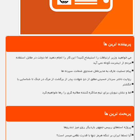
پربیننده ترین ها
می خواهید وزیر ارتباطات را استیضاح کنید؟ این کار را انجام دهید اما دولت در مقابل استفاده
مردم از اینترنت کوتاه نمی آید
پیام تسلیت عارف به مدیرعامل صندوق ضمانت سپرده ها
روایت دختر سردار حسینی مطلق از دو شهادت پدر از برگشت از مرگ در جنگ تا شناسایی با
انگشتر
خط و نشان نبویان برای تیم مذاکره کننده مطالبه گری را رها نخواهیم کرد
پربحث ترین ها
پروژه استعفای رییس جمهور باردیگر روی میز تندروها
آیا تسلط ایران بر تنگه هرمز تنها با قدرت نظامی میسر است؟