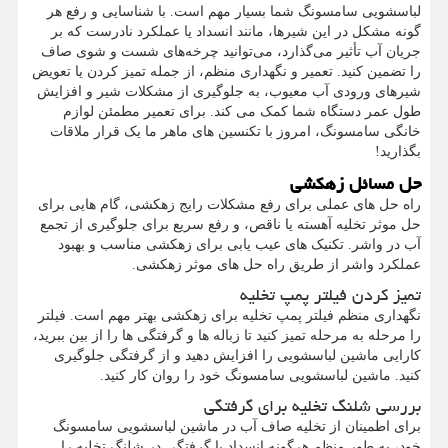
لباسشویی سامسونگ شما بسیار مهم است. با شناسایی و رفع هر
گونه مشکل در این شیرها، مانند انسداد یا عملکرد نادرست که بر
جریان آب تأثیر می‌گذارد، می‌توانید چرخه‌های شست و شوی صاف
را تضمین کنید. تعمیر و نگهداری منظم، از جمله تمیز کردن یا تعویض
شیرهای ورودی آب معیوب، به جلوگیری از مشکلات شیر و افزایش
طول عمر دستگاه شما کمک می کند. برای تعمیر مطمئن لوازم
خانگی سامسونگ، امروز با تکنسین های ماهر ما یک قرار ملاقات
بگذارید!
حل مسائل زهکشی
راه حل های عملی برای رفع مشکلات رایج زهکشی، گام هایی برای
حل موثر تخلیه آهسته یا ناقص، و رفع سریع برای جلوگیری از تجمع
آب در واشر. تکنیک های عیب یابی برای زهکشی مناسب و بهبود
عملکرد واشر از طریق راه حل های موثر زهکشی.
تمیز کردن فیلتر پمپ تخلیه
نگهداری منظم فیلتر پمپ تخلیه برای زهکشی بهتر مهم است. فیلتر
را مرحله به مرحله تمیز کنید تا زباله ها و گرفتگی ها را از بین ببرید،
کارایی ماشین لباسشویی را افزایش دهید و از گرفتگی جلوگیری
کنید. ماشین لباسشویی سامسونگ خود را روان کار کنید.
بررسی شلنگ تخلیه برای گرفتگی
برای اطمینان از تخلیه صاف آب در ماشین لباسشویی سامسونگ
خود، به طور منظم هرگونه انسداد یا گرفتگی در شلنگ تخلیه را