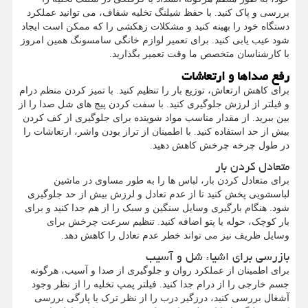
بررسی و پاک کنید. با حفظ شیلنگ تخلیه شفاف، می توانید عملکرد
دستگاه خود را بهینه کنید و مشکلات زهکشی را که ممکن است ایجاد
شود عیب یابی کنید. برای تعمیر لوازم خانگی سامسونگ همین امروز
با کارشناسان متخصص ما وقت تعمیر بگذارید.
رفع صداها و ارتعاشات
برای کاهش ارتعاش، توزیع بار را تنظیم کنید. با تمیز کردن منظم درام
و فیلتر از لرزش جلوگیری کنید. با سفت کردن پیچ های شل صدا را از
بین ببرید. از مقدار مناسب مواد شوینده برای جلوگیری از کف کردن
بیش از حد استفاده کنید. با اطمینان از تراز بودن واشر، ارتعاشات را
در طول چرخه چرخش کاهش دهید.
متعادل کردن بار
برای متعادل کردن بار، لباس ها را به طور مساوی در ماشین
لباسشویی پخش کنید تا از عدم تعادل و لرزش بیش از حد جلوگیری
شود. هنگام بارگیری وسایل سنگین و سبک را از هم جدا کنید و برای
بار کوچک، حوله یا پتو اضافه کنید. تنظیم سرعت چرخش برای
وسایل ظریف نیز می تواند خطر عدم تعادل را کاهش دهد.
بازرسی برای اشیاء شل و آسیب
برای اطمینان از عملکرد روان و جلوگیری از صدا و آسیب، هرگونه
جسم خارجی را از درام جدا کنید. فیلتر پمپ تخلیه را از نظر وجود
آشغال بررسی کنید، درزگیر درب را از نظر ترک یا پارگی بررسی