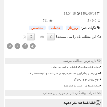
1402/06/04
14:54:18
711
5
/
0.0
تگهای خبر:
رپورتاژ
,
خدمات
,
متخصص
این مطلب نام را می پسندید؟
(0)
(0)
X
تازه ترین مطالب مرتبط
حملات شبانه به ایستگاه انشعاب راه آهن بندرعباس
مجوز جذب و به کارگیری ۱۳۸ نفر در میدان نفتی خشت و کنارتخته صادر شد
انواع ریزش مو و درمان آن
مساله هسته ای از مذاکرات حذف نشد
نظرات بینندگان نام در مورد این مطلب
لطفا شما هم
نظر دهید