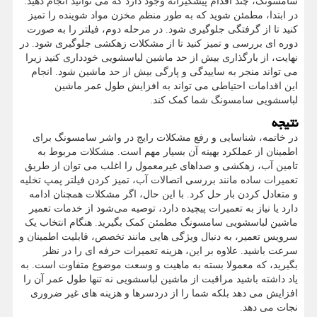
سامسونگ، چند اقدام پیشگیرانه وجود دارد که می توانید انجام دهید.
در ابتدا، مطمئن شوید که به طور منظم مخزن مواد شوینده را تمیز
کنید تا از گرفتگی جلوگیری شود. در مرحله دوم، فیلتر را به صورت
دوره ای بررسی و تمیز کنید تا از مشکلات زهکشی جلوگیری شود. در
نهایت، از بارگذاری بیش از حد ماشین لباسشویی خودداری کنید زیرا
می تواند منجر به ساییدگی و پارگی بیش از حد ماشین شود. انجام
این اقدامات احتیاطی می تواند به افزایش طول عمر ماشین
لباسشویی سامسونگ شما کمک کند.
نتیجه
در خاتمه، شناسایی و رفع مشکلات رایج در واشر سامسونگ برای
اطمینان از عملکرد بهینه آن بسیار مهم است. مشکلات مربوط به
تامین آب، زهکشی و صداهای غیرمعمول را اغلب می توان از طریق
تعمیرات ساده مانند بررسی اتصالات آب، تمیز کردن فیلتر پمپ تخلیه
و متعادل کردن بار حل کرد. با این حال، اگر مشکلات همچنان ادامه
دارد یا نیاز به تعمیرات پیچیده دارد، توصیه می‌شود از خدمات تعمیر
ماشین لباسشویی سامسونگ مطمئن کمک بگیرید. هنگام انتخاب یک
سرویس تعمیر، به دنبال ویژگی هایی مانند تخصص، قابلیت اطمینان و
سرعت باشید. علاوه بر این، هزینه تعمیرات حرفه ای را در نظر
بگیرید، که معمولا بسته به ماهیت و وسعت موضوع متفاوت است. به
یاد داشته باشید مراقبت از ماشین لباسشویی نه تنها طول عمر آن را
افزایش می دهد بلکه شما را از دردسرها و هزینه های غیر ضروری
نجات می دهد.