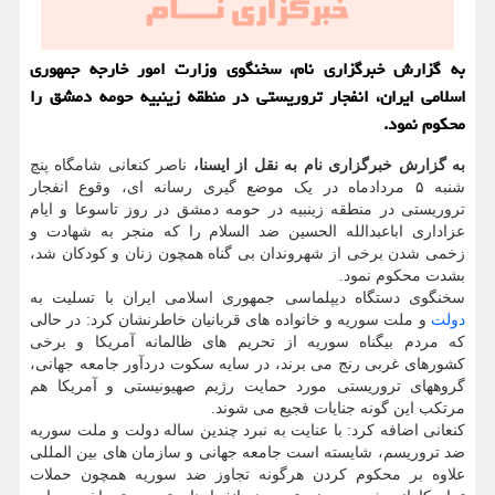
به گزارش خبرگزاری نام، سخنگوی وزارت امور خارجه جمهوری
اسلامی ایران، انفجار تروریستی در منطقه زینبیه حومه دمشق را
محکوم نمود.
به گزارش خبرگزاری نام به نقل از ایسنا،
ناصر کنعانی شامگاه پنچ
شنبه ۵ مردادماه در یک موضع گیری رسانه ای، وقوع انفجار
تروریستی در منطقه زینبیه در حومه دمشق در روز تاسوعا و ایام
عزاداری اباعبدالله الحسین ضد السلام را که منجر به شهادت و
زخمی شدن برخی از شهروندان بی گناه همچون زنان و کودکان شد،
بشدت محکوم نمود.
سخنگوی دستگاه دیپلماسی جمهوری اسلامی ایران با تسلیت به
دولت
و ملت سوریه و خانواده های قربانیان خاطرنشان کرد: در حالی
که مردم بیگناه سوریه از تحریم های ظالمانه آمریکا و برخی
کشورهای غربی رنج می برند، در سایه سکوت دردآور جامعه جهانی،
گروههای تروریستی مورد حمایت رژیم صهیونیستی و آمریکا هم
مرتکب این گونه جنایات فجیع می شوند.
کنعانی اضافه کرد: با عنایت به نبرد چندین ساله دولت و ملت سوریه
ضد تروریسم، شایسته است جامعه جهانی و سازمان های بین المللی
علاوه بر محکوم کردن هرگونه تجاوز ضد سوریه همچون حملات