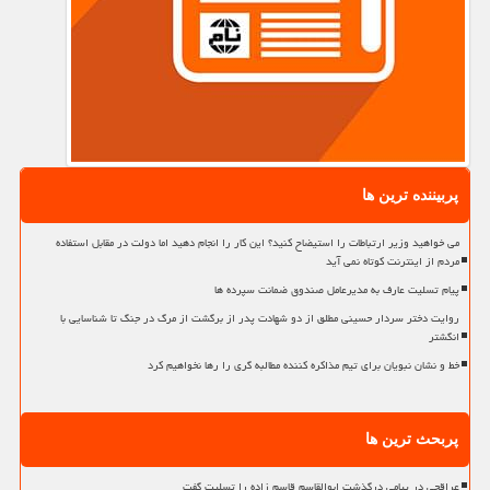
پربیننده ترین ها
می خواهید وزیر ارتباطات را استیضاح کنید؟ این کار را انجام دهید اما دولت در مقابل استفاده
مردم از اینترنت کوتاه نمی آید
پیام تسلیت عارف به مدیرعامل صندوق ضمانت سپرده ها
روایت دختر سردار حسینی مطلق از دو شهادت پدر از برگشت از مرگ در جنگ تا شناسایی با
انگشتر
خط و نشان نبویان برای تیم مذاکره کننده مطالبه گری را رها نخواهیم کرد
پربحث ترین ها
عراقچی در پیامی درگذشت ابوالقاسم قاسم زاده را تسلیت گفت