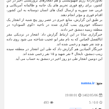
تجاوزکارانه رژیم صهیونیستی و هم انفجارهای تروریستی اخیر در این
کشور، برای رفع فوری تحریم های یک جانبه و ظالمانه آمریکایی و
غربی ضد سوریه و ارسال کمک های انسان دوستانه به این کشور،
اقدام فوری و مؤثر انجام دهند.
بر طبق این گزارش، منابع خبری در عصر روز پنچ شنبه از انفجار یک
دستگاه خودروی بمب گذاری شده در ناحیه «کوی السودان» در
منطقه زینبیه دمشق خبر دادند.
خبرگزاری سانا در این ارتباط گزارش داد: انفجار در نزدیکی مقر
اباالفضل العباس که به نام مقر ابو عجیب شناخته می شود روی داده
و چند نفر شهید و زخمی شده اند.
خبرنگار المیادین هم گزارش داد که طی این انفجار در منطقه سیده
زینب دمشق، تابحال ۴ نفر شهید و ۱۵ نفر زخمی شده اند.
این دومین انفجار طی دو روز اخیر در دمشق به حساب می آید.
منبع:
namna.ir
1402/05/06
19:00:01
493
5
/
0.0