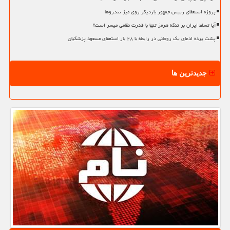
پروژه استعفای رییس جمهور باردیگر روی میز تندروها
آیا تسلط ایران بر تنگه هرمز تنها با قدرت نظامی میسر است؟
پشت پرده ادعای یک روحانی در رابطه با ۲۸ بار استعفای مسعود پزشکیان
جدیدترین ها