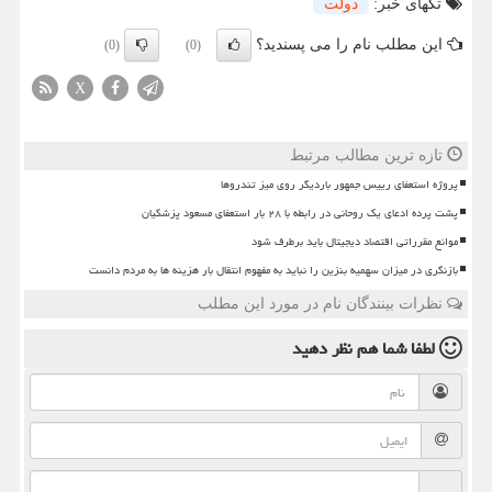
تگهای خبر:
دولت
این مطلب نام را می پسندید؟
(0)
(0)
X
تازه ترین مطالب مرتبط
پروژه استعفای رییس جمهور باردیگر روی میز تندروها
پشت پرده ادعای یک روحانی در رابطه با ۲۸ بار استعفای مسعود پزشکیان
موانع مقرراتی اقتصاد دیجیتال باید برطرف شود
بازنگری در میزان سهمیه بنزین را نباید به مفهوم انتقال بار هزینه ها به مردم دانست
نظرات بینندگان نام در مورد این مطلب
لطفا شما هم
نظر دهید