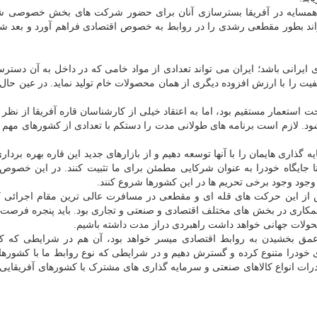
همسایه در آفریقا بسترسازی آنان برای حضور شرکت های بخش خصوصی شا
بطور مقطعی رشدی را در روابط به خصوص اقتصادی فراهم آورد و بعد شا
ی ایرانی باشد؛ ایران می تواند تعدادی از مواد خامی که در داخل به آن دسترس
کیفیت را با ارزش افزوده دیگری از همان محصولات خام تولید نماید. در عین حال
ت استعمار مستقیم بود، اما به اعتقاد خیلی از کارشناسان قاره آفریقا از نظر 
ی برتر اقتصادی در قرن ۲۱ تبدیل می شود. لازم است برنامه های طولانی مدت را دستکم با تعدادی از کشورهای م
ذاری هایمان را با آنها توسعه دهیم و از بازارهای جدید این قاره بهره برداری
جایگاه خودرا به عنوان شرکایی مطمئن برای ما تثبیت کنند. در این خصوص ب
 وجود وجود برخی تحریم ها در این کشورها شروع کنند.
س از این حرکت های قله ای و مقطعی در مسافرت عالی ترین مقام اجرائی 
ی همکاری در بخش های مختلف اقتصادی و صنعتی و تجاری بود. باید پنجره فرصت 
 تحولات جهانی خواهد داشت راهبردی دراز مدت داشته باشیم.
عمق بخشیدن به روابط اقتصادی میسر خواهد بود، آن هم در شرایطی که ک
خودرا متنوع کرده و گسترش دهیم و در شرایطی که نوع روابط ما با کشوره
درات انواع کالاهای صنعتی و سرمایه گذاری های مشترک با کشورهای آفریقایی 