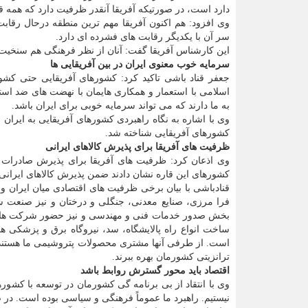
دارد است، در صورتیکه آفریقا آنقدر ظرفیت دارد که همه 
وی افزود: هم اکنون آفریقا مهم ترین منطقه درحال رقابت
سر آن با یکدیگر رقابت های فشرده ای دارد.
این کارشناس آفریقا گفت: آنان از نظر فرهنگی هم سنخیت 
سرمایه خوب معنوی ایران در بین آفریقایی ها
جعفر قناد باشی تاکید کرد: کشورهای آفریقایی حتی کشور
اسلامی با استعمار و همکاری هایمان با نهضت های ضد است
به ما دارند که می تواند سرمایه خوبی برای ایران باشد.
وی با اشاره به نگاه راهبردی کشورهای آفریقایی به ایرا
کشورهای آفریقایی شناخته شد.
ظرفیت های آفریقا برای پذیرش کالاهای ایرانی
وی اذعان کرد: ظرفیت های آفریقا برای پذیرش صادرات ما 
کشورهای این قاره نشان دادند ضمن پذیرش کالاهای ایرانی، 
قنادباشی با بیان برخی ظرفیت های اقتصادی میان ایران
فرا مرزی، صنایع معدنی، جنگلی و درختان و نیز صنعت ش
بخش صدور خدمات فنی و مهندسی و نیز حضور شرکت های
ساخت انواع راه پالایشگاه، سد، نیروگاه برق و پزشکی 
است. از طرفی آنها مشتری محصولات پتروشیمی ما هستند. عل
ترانزیتی کشورمان بهره ببرند.
اقتصاد باید محور گسترش روابط باشد
وی با انتقاد از بی برنامه گی کشورمان در توسعه با کشور
نیستیم. راهبرد ما عموماً فرهنگی و سیاسی بوده است. در ص