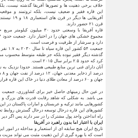
خلاف برخی ذهنیت ها و تصورها آفریقا گذشته نیست، بلک
این قاره فقیر و ضعیف نیست، بلکه ثروتمند و موقع
آفریقایی ها دیگر در قر
قرن ۲۱ حضور دارند.
قاره آفریقا با وسعتی حدود ۳۰ میلیون کیل
دارد و سرشار از ظرفیت و فرصت است.
کرد که حدود ۲.۵ برابر سال ۲۰۱۵ است.
جهان و ۶۰ درصد از معادن طلای دنیا در خاک این قاره قرار گرفته است.
در عین حال زمینهای حاصل خیز برای کشاورزی، جمعیت ف
می باشد. به شکلی که شاهد رقابت قدرت های بزرگ و مت
کشورهایی مانند ترکیه و عربستان و امارات پاکستان در این
کشورهای این قاره درحال توسعه درحال گسترش روابط تجا
راه انداختن واحد پول مشترک را در سر دارند پس اگر دی
ایران با اعتبار اما بدون راهبرد در آفریقا
تاریخ ایران هیچ سابقه ای از استعمار و مداخله در امور 
است که با بهره گیری از این ذهنیت مثبت می تواند مزیت 