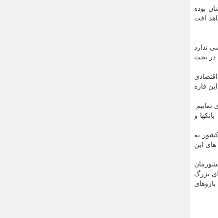
ن بوده
هد افت
ی ندارد
 در بحث
اقتصادی
هم این قاره
 نماییم.
انکها و
کشور به
های این
شورمان
ای بزرگ
بازوهای