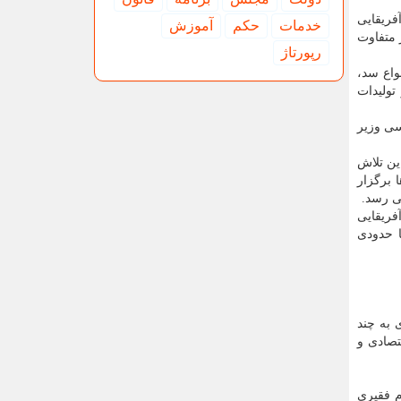
آفریقایی
خدمات
حكم
آموزش
 متفاوت
رپورتاژ
واع سد،
تولیدات
سی وزیر
ین تلاش
 برگزار
می رسد.
فریقایی
ا حدودی
 به چند
ای اقتصادی و
م فقیری