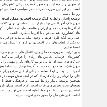
از سویی راز موفقیت و حضور گسترده برخی کشورهای 
است. در غیر این صورت صرف سفر سیاسی فقط می تواند 
روابط باشیم.
توسعه پایدار روابط به کمک توسعه اقتصادی ممکن است
بدون شک آفریقا می تواند بازار بسیار مناسبی برای کالاها
از آفریقا به قیمت های ارزان و مناسب وارد و کالاهای با 
های کشاورزی هم می توان با آفریقا همکاری داشت.
علی رغم آنکه قاره آفریقا با وجود اینکه به مدت دو قرن تح
به یکی از قطب ها
امضا نماییم.
بدین ترتیب ضروریست ما زنجیره انتقال های مالی و سرمایه گ
کشورهای آفریقایی شانس های زیادی را فراهم می کنند تا 
شرکت های بیمه ای ما می توانند کارهای بکر و مهمی را با
بدون شک، توجه دولت جدید به آفریقا بهادار است اما پ
آفریقا، باید بدنبال ایجاد سلسله جبالی از قلل مرتفع برا
قاره را دریابیم و برای قاره ای که در آینده نقش مهمی در
همچنین توسعه پایدار روابط سیاسی و فرهنگی فقط با 
همچنان تحت تحریم های غرب است. لازم است میدان بازی 
اقتصادی صادرات نفت و مواد اولیه است، می توانیم با صا
اقتصاد غیرنفتی مان را بطور جدی تقویت نماییم.