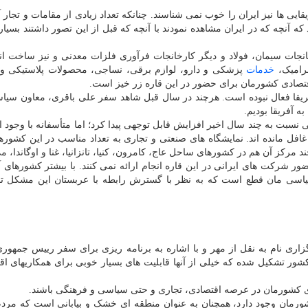
قایی ها نیز ایران را خوب نمی شناسند. چنانکه تعداد زیادی از مقامات و تجار 
که آنچه که در ایران مشاهده نمودند با آنچه که قبل از این تصور داشتند بسیار
جات سیمان، فولاد و دیگر کارخانجات فرآوری فلزات معدنی و نیز ساخت ان
رامیک،
خدمات
پزشکی و دارو، لوازم برقی، نساجی، محصولات پلاستیکی و 
قتصادی کشورمان برای حضور در این قاره زر خیز است.
فریقا فعال نبوده است. هرچند در سال قبل شاهد سفر علی باقری، معاون سیا
 آفریقا بودیم.
 نسبت به چند سال اخیر افزایش قابل توجهی پیدا کرد؛ اما متأسفانه با وجود ا
افل مانده اند. نمایشگاه های صنعتی و تجاری به تعداد مناسب در این کشورها
د مرکز آن هم در کشورهای ساحل عاج، کامرون، کنیا، تانزانیا، غنا و اوگاندا، 
ور شرکت های ایرانی در این قاره انجام ارائه نمی کنند. با بیشتر کشورهای آ
 سیاسی مان قطع است که به نظر با گسترش رابطه با عربستان این مشکل ت
ری نام به نقل از مهر و با اشاره به برنامه ریزی برای سفر رییس جمهوری
ر آفریقایی در آینده، اظهار داشت: قاره آفریقا از ۵۴ کشور تشکیل شده که خیلی از آنها قابلیت های بسیار خوبی برای همکاریه
ازهای کشورمان در عرصه اقتصادی، تجاری و حتی سیاسی و فرهنگی باشند.
کشورمان وجود دارد، همچنان به عنوان منطقه ای خشک و بیابانی است که مرد