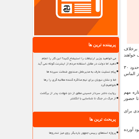
پربیننده ترین ها
ابر می شود که عموماً و برخلاف
ار کالا در سال مصرف خواهند
می خواهید وزیر ارتباطات را استیضاح کنید؟ این کار را انجام
دهید اما دولت در مقابل استفاده مردم از اینترنت کوتاه نمی آید
آنان دارای غنی ترین منابع طبیعی هستند. حدودا نزدیک به نیمی از طلای جهان و یک سوم کل مواد معدنی دنیا در آفریقا وجود دارد. آفریقا حدود ۳۰
پیام تسلیت عارف به مدیرعامل صندوق ضمانت سپرده ها
یر گاز طبیعی جهان را در خود جای داده است. بیش از ۸۰ درصد از الماس
خط و نشان نبویان برای تیم مذاکره کننده مطالبه گری را رها
نخواهیم کرد
روایت دختر سردار حسینی مطلق از دو شهادت پدر از برگشت
اره مهم
از مرگ در جنگ تا شناسایی با انگشتر
تا حضور
دی برای
پربحث ترین ها
د آورده
پروژه استعفای رییس جمهور باردیگر روی میز تندروها