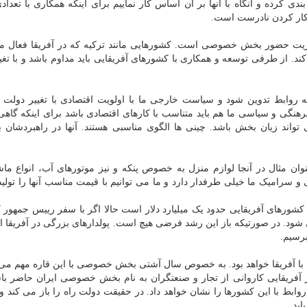
ی کرده و آنگاه با آنها بر آن اساس کار نماییم برای اینکه همکاری با تعدادی
 کار کردن نادرست است.
حوریت حضور بخش خصوصی است. کشورهایی مانند ترکیه که در آفریقا فعال م
 از طرفی توسعه و همکاری با کشورهای آفریقایی باید مداوم باشد و با تغی
ه روابط تدوین شود و سیاست خارجی ما با اولویت اقتصادی با تغییر دولت ه
رهنگی و سیاسی ما هم باید متناسب با کارهای اقتصادی باشد برای اینکه گاهی
واند زیان بخش باشد. چینی ها الگوی مناسبی هستند. آنها در راهبردشان ب
وان مثال در آنجا لوازم منزل به خصوص پنکه و نیز موتورهای آب، انواع ما
رامیک ما خیلی طرفدار دارد و ما می توانیم با قیمت مناسب آنها را تولید
کشورهای آفریقایی حدود یک میلیارد دلار است حالا اگر با سفر رییس جمهور 
ی شود. در صورتیکه باز این رشد فرضی هیچ است. پولدارهای بزرگی در آفریقا ا
برسیم.
ا آفریقا خواهد بود. به خصوص سال آشتی بخش خصوصی با این قاره مهم می 
ریقایی کاروانی از تجار و صنعتگران به نام بخش خصوصی ایران حاضر باش
بط با این کشورها را نشان خواهد داد. در حقیقت دولت راه را باز می کند و 
ابد.