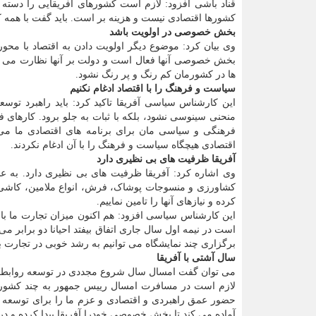
قناد باشی افزود: لازم است کشورهای آفریقایی را دسته بند
کشورها اقتصادی نیست و هزینه بر است. باید گفت با همه
بخش خصوصی در اولویت باشد
وی بیان کرد: موضوع دیگر اولویت دادن به اقتصاد با م
بخش خصوصی آنها فعال است و دولت بر آنها نظارت می کند.
ها در کشورمان کم رنگ و پر رنگ نشود.
سیاست و فرهنگ را با اقتصاد ادغام نکنیم
این کارشناس سیاسی آفریقا تاکید کرد: باید راهبرد توسع
منحنی سینوسی نشود، بلکه با ثبات به جلو برود. کارهای ف
فرهنگی و سیاسی مان برای برنامه های اقتصادی ما می ت
اقتصادی هیچگاه سیاست و فرهنگ را با آن ادغام نکردند.
آفریقا ظرفیت های بی نظیری دارد
وی اشاره کرد: آفریقا ظرفیت های بی نظیری دارد. به عن
کشاورزی و منسوجات پوشاک، فرش، انواع ملامین، کاشی و س
کرده و نیازهای آنها را تامین نماییم.
این کارشناس سیاسی افزود: هم اکنون میزان تجارت ما با 
است در نیمه اول سال جاری اتفاق بیفتد احیانا دو برابر م
برگزاری چند نمایشگاه می توانیم به رشد خوبی در تجارت 
سال آشتی با آفریقا
می توان گفت امسال سال شروع مجددی در توسعه روابط ب
لازم است در مسافرت امسال رییس جمهور به چند کشور آف
حضور عمق راهبردی و اقتصادی و عزم ما را برای توسعه روا
آماده می کند تا بخش خصوصی خودرا آفریقا پیدا کرده و دری