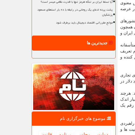
آیا تسلط ایران بر تنگه هرمز تنها با قدرت نظامی میسر است؟
ش معنوی
پشت پرده ادعای یک روحانی در رابطه با ۲۸ بار استعفای مسعود
در عرصه
پزشکیان
کشورهای
موانع مقرراتی اقتصاد دیجیتال باید برطرف شود
ن همچون
ایران و
جدیدترین ها
تأسفانه
م تعریف
کننده و
ی تجاری
ار در سال ۱۳۹۹ به بالای یک میلیارد دلار در
. هرچند
ار اندک
د دلار تجارت، در مقابل رقم یک
موضوع های خبرگزاری نام
اهبردی
یت ها و
دولت
مجلس
برنامه
قانون