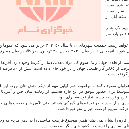
ه آینده است.
یت ساز است.
ن های استعماری ۱۸ و ۱۹ نیستند، بلکه آنان در
ومتر مربع حدود یک پنجم
مجموع خشکی های جهان را در اختیار دارد. جمعیت حدود ۱.۴ میلیارد نفر
جمعیت ۵۴ کشور این قاره سیاه تا سال ۲۰۳۰ به ۱.۷ نفر خواهد رسید. جمعیت شهرهای آن تا سال ۲۰۵۰، ۳ بر
گذشته دیگر فقیر نبوده بلکه جز طبقه متوسط محسوب می شوند. آفریقایی ها در سال ۲۰۳۰ معادل ۲.۵ تریلیون دل
درصد از ذخایر معدنی جهان، ۱۲ درصد از نفت جهان و ۸ درصد از ذخا
راوان مصرف کننده، موقعیت جغرافیایی مهم از دیگر بخش های ثروت این ق
وسط برای حضور موفق در این قاره هستیم. از رقابت میان چین و آمریکا 
 قاره و ترسیم چشم انداز توسعه برای خود.
ری میان خود و لغو تعرفه های گمرکی هستند. حتی تلاش ها و صحبت هایی ج
ر حرکت نماییم فرصت جبران نخواهیم داشت.
این قاره را نشان نمی دهد، همین موضوع فرصت مناسبی را در ذهن مردم به وجو
های بسیاری را نسبت به کشورهای دیگر به دست آورد.