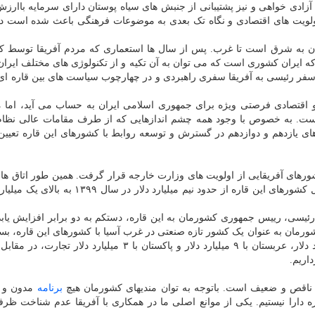
 آزادی خواهی و نیز پشتیبانی از جنبش های سیاه پوستان دارای سرمایه باارز
 اولویت های اقتصادی و نگاه تک بعدی به موضوعات فرهنگی باعث شده است 
ان به شرق است تا غرب. پس از سال ها استعماری که مردم آفریقا توسط 
 که ایران کشوری است که می توان به آن تکیه و از تکنولوژی های مختلف ایرا
سفر رئیسی به آفریقا سفری راهبردی و در چهارچوب سیاست های بین قاره ای 
و اقتصادی فرصتی ویژه برای جمهوری اسلامی ایران به حساب می آید، اما م
ه است. به خصوص با وجود همه چشم اندازهایی که از طرف مقامات عالی نظا
 یازدهم و دوازدهم در گسترش و توسعه روابط با کشورهای این قاره تعیین 
ورهای آفریقایی از اولویت های وزارت خارجه قرار گرفت. همین طور اتاق ها
برخی استانها فعال تر شدند. میزان تجارت خارجی ما با کل کشورهای این قاره از حدود نیم میلیارد دل
ئیسی، رییس جمهوری کشورمان به این قاره، دستکم به دو برابر افزایش یابد
شورمان به عنوان یک کشور تازه صنعتی در غرب آسیا با کشورهای این قاره، بسی
است. در این خصوص باید توجه داشت ترکیه با ۲۰ میلیارد دلار، عربستان با ۹ میلیارد دلار و پاکستان با ۳ میلیار
داریم.
 ها ناقص و ضعیف است. باتوجه به توان مندیهای کشورمان هیچ
برنامه
مدون و ر
 دارا نیستیم. یکی از موانع اصلی ما در همکاری با آفریقا عدم شناخت ظرف