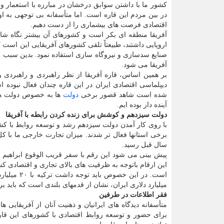
کشور ما با داشتن سوابق درخشان در مبارزه با استعمار و
در بین مردم این قاره است. اما متأسفانه بی توجهی به
اقتصادی فرصت های بیشماری را از دست دهیم.
آفریقا منطقه ای بکر است و کشورهای آن بیشتر نگاه ش
اروپایی داشتند، طبیعتاً تلقی کشورهای آفریقایی این است
صنایع سدسازی و نیروگاه سازی استفاده نمود. بدین سبب 
آفریقا می شود.
بر همین اساس، قاره آفریقا از نظر راهبردی و راهبردی 
دیپلماسی اقتصادی ایران در این قاره چندان فعال نبود
شده است شاهد قصور برخی
دولت
ها به خصوص دولت های
آینده دار بوده ایم.
دولت سیزدهم و کوشش برای زنده کردن رابطه با آفریقا
با روی کار آمدن دولت سیزدهم رشد و توسعه روابط با کش
سال قبل رسید.
پیش بینی می شود این رقم با سفر قریب الوقوع ابراهیم ر
این ارقام باتوجه به ظرفیت های بالای تجاری و اقتصادی ک
میلیارد دلاری ایران، نشان از قدمهای بلندی است که باید بر
فقر اطلاعات در طرفین
متأسفانه دیدگاه های ایرانیان و ذهنیت آنان از آفریقایی
برای حضور و توسعه روابط اقتصادی با کشورهای این قاره