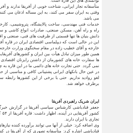
توانمندی های این قاره است.
متأسفانه تجار ایرانی، شناخت خوبی از آفریقا ندارند و آفری
وقتی به ایران سفر می کنند، به این مساله اذعان می کنند 
می باشد.
خدمات فنی مهندسی، ساخت پالایشگاه، پتروشیمی، کارخان
راه و راه آهن، مسکن صنعتی، صادرات انواع کاشی و س
دانش بنیان ها تنها قسمتی از ظرفیت های فنی، صنعتی و ا
این در حالی است که دیپلماسی اقتصادی ایران در قاره آ
خارجه و آقای خطیب زاده در مقام سخنگوی وزارت خارجه به
همین طور میزان تبادل هیأت بین ایران و کشورهای آفریقایی
ها سفارت خانه های کشورمان از داشتن رایزنان اقتصادی غ
نمی گردد. حتی تجارت خانه های دائمی ما در این قاره به چن
در عین حال بانکهای ایرانی پشتیبانی کافی و مناسبی از حض
لغو روادید نداریم. حتی با برخی از این کشورها رابطه
برطرف خواهد شد.
ایران شریک راهبردی آفریقا
جعفر قنادباشی کارشناس سیاسی آفریقا در گزارش خبرگزا
کشو
تجاری با ایران دارند.
وی اضافه کرد: خیلی از آنها می توانند برآورده کننده نی
قنادباشی اشاره کرد: متأسفانه تصوری که از آفریقا در 