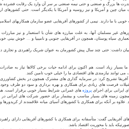
قدرت ها بزرگ و صنعتی و حتی نیمه صنعتی بر سر آن وارد یک رقابت فشرده شد
 میان چین و آمریکا و نیز روسیه و آمریکا با یکدیگر است. حتی کشورهای ارو
خوبی با ما دارند. نیمی از کشورهای آفریقایی عضو سازمان همکاریهای اسلامی
های غیر مسلمان آنها، به علت مبارزه های شأن با استعمار و نیز مبارزات
عماری سیاه پوستان، همچون در آفریقایی جنوبی و نامیبیا و … خوش بینی خو
ن بیان داشت: حتی چند سال پیش کشورمان به عنوان شریک راهبردی و تجاری در 
بسیار زیاد است. هم اکنون برای ادامه حیات برخی کالاها نیاز به صادرات 
می توانند نیازمندی های اقتصادی ما را خیلی خوب تامین کنند.
 و آفریقا تشریح کرد: در سرمایه گذاری های مشترک همچون در بخش کشاورز
یلات فرصت های زیادی برای همکاری و بهره برداری و سود دو طرف وجود د
 ایرانی برای اجرای
پروژه
های عمرانی شرایط بسیار خوبی برقرار است. ه
همچون زمینه های بسیار مناسب و بیشمار برای حضور شرکت های ایرانی در ا
اوه بر آنکه برای همکاری با کشورهای آسیای میانه علاقمندند از کریدورها و 
های آفریقایی گفت: متأسفانه برای همکاری با کشورهای آفریقایی دارای راهبرد
ورتیکه باید با محوریت اقتصاد باشد.