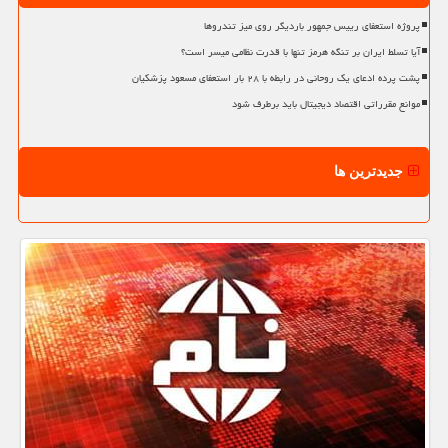
پروژه استعفای رییس جمهور باردیگر روی میز تندروها
آیا تسلط ایران بر تنگه هرمز تنها با قدرت نظامی میسر است؟
پشت پرده ادعای یک روحانی در رابطه با ۲۸ بار استعفای مسعود پزشکیان
موانع مقرراتی اقتصاد دیجیتال باید برطرف شود
جدیدترین ها