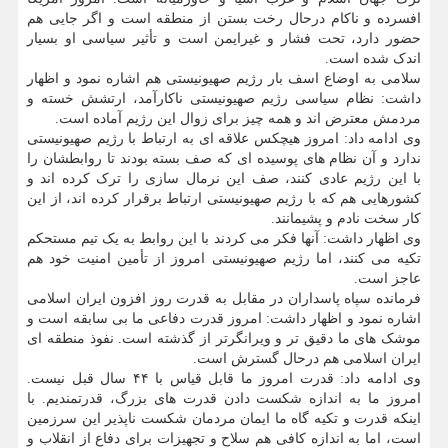
افسرده و ناکام درحال رخت بستن از منطقه است و اگر جایی هم
حضور دارد، تحت فشار و غیرایمن است و تأثیر سیاسی او بسیار
اندک شده است.
سلامی به اوضاع اسف بار رژیم صهیونیستی هم اشاره نمود و اظهار
داشت: نظام سیاسی رژیم صهیونیستی ناکارآمد، ارتشش خسته و
مردمش معترض اند و همه چیز برای زوال این رژیم آماده است.
وی ادامه داد: امروز هیچکس علاقه ای به ارتباط با رژیم صهیونیستی
ندارد و آن نظام های پوسیده ای که صف بسته بودند تا روابطشان را
با این رژیم عادی کنند، صف این نرمال سازی را ترک کرده اند و
کشورهایی هم که با رژیم صهیونیستی ارتباط برقرار کرده اند، از این
کار سخت نادم و پشیمانند.
وی اظهار داشت: آنها فکر می کردند با این روابط به یک تیم مستحکم
تکیه می کنند، اما رژیم صهیونیستی امروز از تأمین امنیت خود هم
عاجز است.
فرمانده سپاه پاسداران در مقابل به قدرت روز افزون ایران اسلامی
اشاره نمود و اظهار داشت: امروز قدرت دفاعی ما بی سابقه است و
موشک های ما دقیق تر و ویرانگرتر از گذشته است. نفوذ منطقه ای
ایران اسلامی هم درحال گسترش است.
وی ادامه داد: قدرت امروز ما قابل قیاس با ۴۴ سال قبل نیست.
امروز ما به اندازه شکست دادن قدرت های بزرگ، قدرتمندیم. با
اینکه قدرت و تکیه گاه ما ایمان مردمان شکست ناپذیر این سرزمین
است، اما به اندازه کافی هم سلاح و تجهیزات برای دفاع از انقلاب و