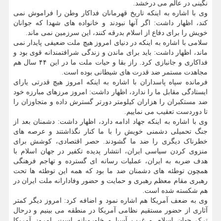
نگینی در عالم می درخشد.
وی با اشاره به اینکه تاریخ قهرمانان فداکار وطن را فراموش نمی
کند، اظهار داشت: اگر آنها نبودند و خانواده های شهدا که جوانان
خویش را برای دفاع از اسلام بدرقه کنند، این سرزمین نمی ماند.
سلامی با اشاره به اینکه در دنیای امروز هیچ ملت ضعیفی پایدار نمی
ماند، اظهار داشت: باید برای ماندن و زندگی شرافتمندانه قوی بود و
فداکاری و جانبازی کرد. راز بقا و حیات ملت ما در این ۴۴ سال هم
مجاهدت مستمر ضد قدرت های شیطانی بوده است.
فرمانده سپاه پاسداران با اشاره به اینکه امروز هیچ قدرتی یارای
ایستادگی مقابل ما را ندارد، اظهار داشت: امروز مرزهای مبارزه خود
ضد مستکبران را هزاران کیلومتر دورتر گسترش داده و متجاوزان را
تا دوردست تعقیب می نماییم.
وی با اشاره به اینکه جهاد ادامه دارد، اظهار داشت: دشمنان بعد از
جنگ تحمیلی دشمنی خویش را با ما کنار نگذاشتند و عرصه های
خطرناک دیگری را ضد ما گشودند. حصر اقتصادی، کوشش برای
منزوی کردن سیاسی ایران، انتشار پدیده تکفیر در جهان اسلام با
هدف ضربه به ایران، عملیات رسانه ای گسترده و تهاجم فرهنگی
همچون توطئه های دشمنان ضد ما بود که همه این توطئه ها تحت
رهبری مقام معظم رهبری و حمایت و حضور وفادارانه ملت ایران در
هم شکسته شده است.
وی به ضعف آمریکا هم اشاره نمود و اضافه کرد: امروز دیگر کمتر
آثاری از حضور مستقیم نظامی آمریکا در منطقه می بینیم و درحال
ترک جهان اسلام و غرب آسیا و خاورمیانه است. امروز آمریکا