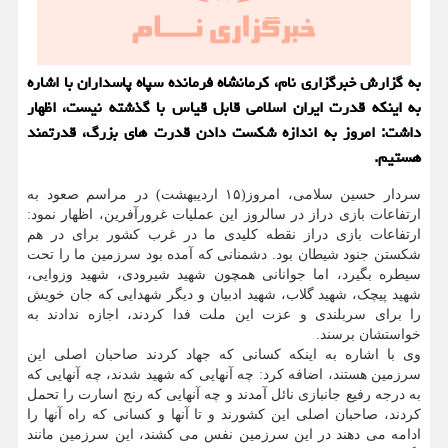
به گزارش خبرگزاری نام، کرمانشاه فرمانده سپاه پاسداران با اشاره
به اینکه قدرت ایران اسلامی قابل قیاس با گذشته نیست، اظهار
داشت: امروز به اندازه شکست دادن قدرت های بزرگ، قدرتمند
هستیم.
سردار حسین سلامی، امروز(۱۵ اردیبهشت) در مراسم صعود به
ارتفاعات بازی دراز در سالروز این عملیات غرورآفرین، اظهار نمود:
ارتفاعات بازی دراز نقطه کلیدی ما در غرب کشور برای در هم
شکستن جنود شیطان بود. دشمنانی که آمده بود سرزمین ما را تحت
سیطره بگیرد، اما جوانانی همچون شهید شیرودی، شهید وزوایی،
شهید پیچک، شهید گلاب، شهید ادبیان و دیگر شهدایی که جان خویش
را برای سربلندی و عزت این ملت فدا کردند، اجازه ندادند به
خواستشان برسند.
وی با اشاره به اینکه کسانی که جهاد کردند صاحبان اصلی این
سرزمین هستند، اضافه کرد: چه آنهایی که شهید شدند، چه آنهایی که
به درجه رفیع جانبازی نائل آمدند و چه آنهایی که رنج اسارت را تحمل
کردند، صاحبان اصلی این کشورند و تا آنها و کسانی که راه آنها را
ادامه می دهند در این سرزمین نفس می کشند، این سرزمین مانند