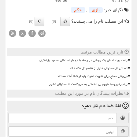
939
5
/
0.0
تگهای خبر:
بازی
,
حكم
این مطلب نام را می پسندید؟
(0)
(0)
X
تازه ترین مطالب مرتبط
پشت پرده ادعای یک روحانی در رابطه با ۲۸ بار استعفای مسعود پزشکیان
تعدادی از مسئولان هنوز از تفاهم دل نکنده اند
نیروهای مسلح برای تقویت امنیت پایدار کاملا آماده هستند
پیام رهبری به مفهوم بی اعتمادی به امریکاست نه مسئولان کشور
نظرات بینندگان نام در مورد این مطلب
لطفا شما هم
نظر دهید