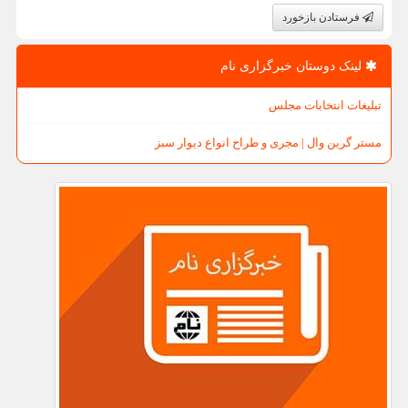
فرستادن بازخورد
لینک دوستان خبرگزاری نام
تبلیغات انتخابات مجلس
مستر گرین وال | مجری و طراح انواع دیوار سبز