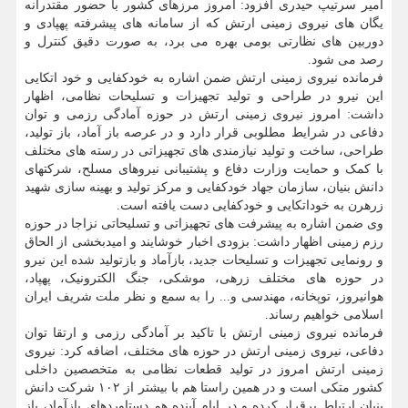
امیر سرتیپ حیدری افزود: امروز مرزهای کشور با حضور مقتدرانه
یگان های نیروی زمینی ارتش که از سامانه های پیشرفته پهپادی و
دوربین های نظارتی بومی بهره می برد، به صورت دقیق کنترل و
رصد می شود.
فرمانده نیروی زمینی ارتش ضمن اشاره به خودکفایی و خود اتکایی
این نیرو در طراحی و تولید تجهیزات و تسلیحات نظامی، اظهار
داشت: امروز نیروی زمینی ارتش در حوزه آمادگی رزمی و توان
دفاعی در شرایط مطلوبی قرار دارد و در عرصه باز آماد، باز تولید،
طراحی، ساخت و تولید نیازمندی های تجهیزاتی در رسته های مختلف
با کمک و حمایت وزارت دفاع و پشتیبانی نیروهای مسلح، شرکتهای
دانش بنیان، سازمان جهاد خودکفایی و مرکز تولید و بهینه سازی شهید
زرهرن به خوداتکایی و خودکفایی دست یافته است.
وی ضمن اشاره به پیشرفت های تجهیزاتی و تسلیحاتی نزاجا در حوزه
رزم زمینی اظهار داشت: بزودی اخبار خوشایند و امیدبخشی از الحاق
و رونمایی تجهیزات و تسلیحات جدید، بازآماد و بازتولید شده این نیرو
در حوزه های مختلف زرهی، موشکی، جنگ الکترونیک، پهپاد،
هوانیروز، توپخانه، مهندسی و... را به سمع و نظر ملت شریف ایران
اسلامی خواهیم رساند.
فرمانده نیروی زمینی ارتش با تاکید بر آمادگی رزمی و ارتقا توان
دفاعی، نیروی زمینی ارتش در حوزه های مختلف، اضافه کرد: نیروی
زمینی ارتش امروز در تولید قطعات نظامی به متخصصین داخلی
کشور متکی است و در همین راستا هم با بیشتر از ۱۰۲ شرکت دانش
بنیان ارتباط برقرار کرده و در ایام آینده هم دستاوردهای بازآماد، باز