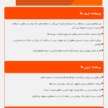
پربیننده ترین ها
می خواهید وزیر ارتباطات را استیضاح کنید؟ این کار را انجام دهید اما دولت در مقابل استفاده
مردم از اینترنت کوتاه نمی آید
پیام تسلیت عارف به مدیرعامل صندوق ضمانت سپرده ها
روایت دختر سردار حسینی مطلق از دو شهادت پدر از برگشت از مرگ در جنگ تا شناسایی با
انگشتر
خط و نشان نبویان برای تیم مذاکره کننده مطالبه گری را رها نخواهیم کرد
پربحث ترین ها
عراقچی در پیامی درگذشت ابوالقاسم قاسم زاده را تسلیت گفت
پروژه استعفای رییس جمهور باردیگر روی میز تندروها
آیا تسلط ایران بر تنگه هرمز تنها با قدرت نظامی میسر است؟
پشت پرده ادعای یک روحانی در رابطه با ۲۸ بار استعفای مسعود پزشکیان