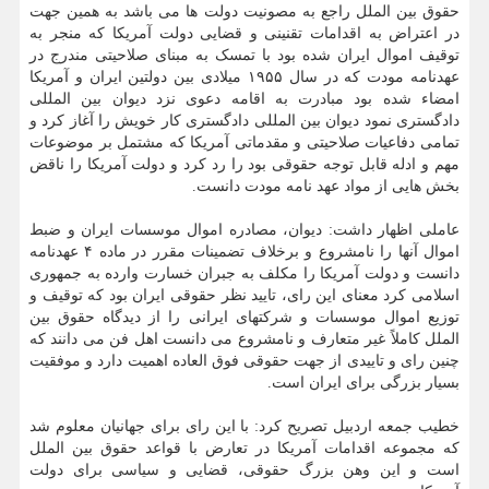
حقوق بین الملل راجع به مصونیت دولت ها می باشد به همین جهت
در اعتراض به اقدامات تقنینی و قضایی دولت آمریکا که منجر به
توقیف اموال ایران شده بود با تمسک به مبنای صلاحیتی مندرج در
عهدنامه مودت که در سال ۱۹۵۵ میلادی بین دولتین ایران و آمریکا
امضاء شده بود مبادرت به اقامه دعوی نزد دیوان بین المللی
دادگستری نمود دیوان بین المللی دادگستری کار خویش را آغاز کرد و
تمامی دفاعیات صلاحیتی و مقدماتی آمریکا که مشتمل بر موضوعات
مهم و ادله قابل توجه حقوقی بود را رد کرد و دولت آمریکا را ناقض
بخش هایی از مواد عهد نامه مودت دانست.
عاملی اظهار داشت: دیوان، مصادره اموال موسسات ایران و ضبط
اموال آنها را نامشروع و برخلاف تضمینات مقرر در ماده ۴ عهدنامه
دانست و دولت آمریکا را مکلف به جبران خسارت وارده به جمهوری
اسلامی کرد معنای این رای، تایید نظر حقوقی ایران بود که توقیف و
توزیع اموال موسسات و شرکتهای ایرانی را از دیدگاه حقوق بین
الملل کاملاً غیر متعارف و نامشروع می دانست اهل فن می دانند که
چنین رای و تاییدی از جهت حقوقی فوق العاده اهمیت دارد و موفقیت
بسیار بزرگی برای ایران است.
خطیب جمعه اردبیل تصریح کرد: با این رای برای جهانیان معلوم شد
که مجموعه اقدامات آمریکا در تعارض با قواعد حقوق بین الملل
است و این وهن بزرگ حقوقی، قضایی و سیاسی برای دولت