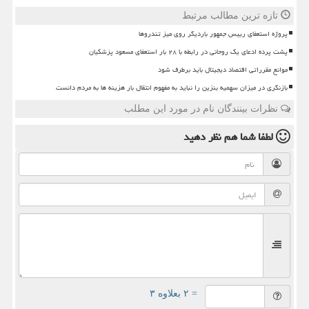
تازه ترین مطالب مرتبط
پروژه استعفای رییس جمهور باردیگر روی میز تندروها
پشت پرده ادعای یک روحانی در رابطه با ۲۸ بار استعفای مسعود پزشکیان
موانع مقرراتی اقتصاد دیجیتال باید برطرف شود
بازنگری در میزان سهمیه بنزین را نباید به مفهوم انتقال بار هزینه ها به مردم دانست
نظرات بینندگان نام در مورد این مطلب
لطفا شما هم
نظر دهید
= ۲ بعلاوه ۳