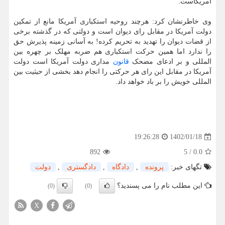
آمریکاست.
وی خاطرنشان کرد: هرچند روحیه استکباری آمریکا مانع از تمکین
دولت آمریکا در مقابل رای دیوان است و دولتی که در گذشته برخی
از قضات دیوان را تهدید به تحریم کرده! به آسانی زمینه پذیرش حق
را ندارد اما همین حرکت استکباری هم ضربه مهلک بر چهره بین
المللی و بر ادعای مضحک
قانون
مداری دولت آمریکا است دولت
آمریکا در مقابل این رای هر حرکتی را انجام دهد بخشی از حیثیت بین
المللی خویش را بر باد خواهد داد.
1402/01/18
19:26:28
892
5
/
0.0
تگهای خبر:
پرونده
,
دادگاه
,
دادگستری
,
دولت
این مطلب نام را می پسندید؟
(0)
(0)
X