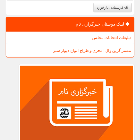
فرستادن بازخورد
لینک دوستان خبرگزاری نام
تبلیغات انتخابات مجلس
مستر گرین وال | مجری و طراح انواع دیوار سبز