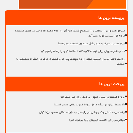
پربیننده ترین ها
می خواهید وزیر ارتباطات را استیضاح کنید؟ این کار را انجام دهید اما دولت در مقابل استفاده
مردم از اینترنت کوتاه نمی آید
پیام تسلیت عارف به مدیرعامل صندوق ضمانت سپرده ها
خط و نشان نبویان برای تیم مذاکره کننده مطالبه گری را رها نخواهیم کرد
روایت دختر سردار حسینی مطلق از دو شهادت پدر از برگشت از مرگ در جنگ تا شناسایی با
انگشتر
پربحث ترین ها
پروژه استعفای رییس جمهور باردیگر روی میز تندروها
آیا تسلط ایران بر تنگه هرمز تنها با قدرت نظامی میسر است؟
پشت پرده ادعای یک روحانی در رابطه با ۲۸ بار استعفای مسعود پزشکیان
موانع مقرراتی اقتصاد دیجیتال باید برطرف شود