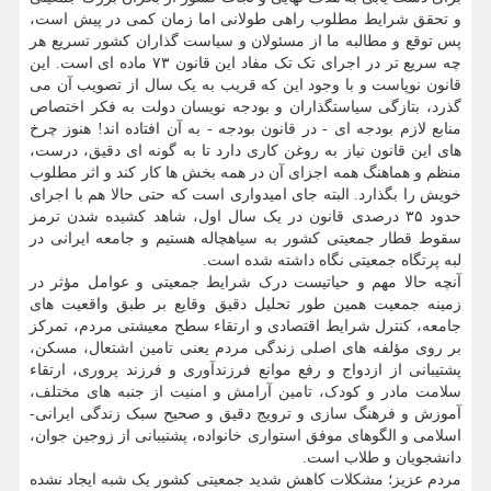
و تحقق شرایط مطلوب راهی طولانی اما زمان کمی در پیش است،
پس توقع و مطالبه ما از مسئولان و سیاست گذاران کشور تسریع هر
چه سریع تر در اجرای تک تک مفاد این قانون ۷۳ ماده ای است. این
قانون نوپاست و با وجود این که قریب به یک سال از تصویب آن می
گذرد، بتازگی سیاستگذاران و بودجه نویسان دولت به فکر اختصاص
منابع لازم بودجه ای - در قانون بودجه - به آن افتاده اند! هنوز چرخ
های این قانون نیاز به روغن کاری دارد تا به گونه ای دقیق، درست،
منظم و هماهنگ همه اجزای آن در همه بخش ها کار کند و اثر مطلوب
خویش را بگذارد. البته جای امیدواری است که حتی حالا هم با اجرای
حدود ۳۵ درصدی قانون در یک سال اول، شاهد کشیده شدن ترمز
سقوط قطار جمعیتی کشور به سیاهچاله هستیم و جامعه ایرانی در
لبه پرتگاه جمعیتی نگاه داشته شده است.
آنچه حالا مهم و حیاتیست درک شرایط جمعیتی و عوامل مؤثر در
زمینه جمعیت همین طور تحلیل دقیق وقایع بر طبق واقعیت های
جامعه، کنترل شرایط اقتصادی و ارتقاء سطح معیشتی مردم، تمرکز
بر روی مؤلفه های اصلی زندگی مردم یعنی تامین اشتعال، مسکن،
پشتیبانی از ازدواج و رفع موانع فرزندآوری و فرزند پروری، ارتقاء
سلامت مادر و کودک، تامین آرامش و امنیت از جنبه های مختلف،
آموزش و فرهنگ سازی و ترویج دقیق و صحیح سبک زندگی ایرانی-
اسلامی و الگوهای موفق استواری خانواده، پشتیبانی از زوجین جوان،
دانشجویان و طلاب است.
مردم عزیز؛ مشکلات کاهش شدید جمعیتی کشور یک شبه ایجاد نشده