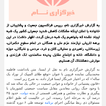
به گزارش خبرگزاری نام، رییس فراکسیون جمعیت و پشتیبانی از
خانواده با اعلان اینکه مشکلات کاهش شدید جمعیتی کشور یک شبه
ایجاد نشده که بخواهیم یک شبه درمان گردد، اظهار داشت: در این
برهه تاریخی نیازمند عزم ملی و همگانی در تمام سطوح حکمرانی،
زیرساختی، راهبردی و عملیاتی کلان و خرد، مردمی و نخبگانی، حوزه
و دانشگاه، خانه و اجتماع مقابل پدیده سالمندی، تک فرزندی و
عوارض دهشتناک آن هستیم.
به گزارش خبرگزاری نام به نقل از ایسنا، متن یادداشت فاطمه
محمدبیگی نماینده قزوین با عنوان «توقع طلای المپیک از نوزاد یک
ساله!» که در اختیار خبرنگار ایسنا قرار داده، به شرح زیر است:
«قانون پشتیبانی از خانواده و جوانی جمعیت در حالی یک ساله شد که
با وجود جنگ روانی معاندین مقابل سیاست جمعیتی کشورمان با
پیگیری و نظارت مجلس و همراهی قسمتی از بدنه
دولت
، حدود ۳۵
درصد آن به مرحله اجرا رسیده، این در حالیست که طبق اعلام
مسئولان ذی ربط میانگین اجرای
برنامه
توسعه طی ۶ دوره گذشته