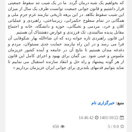
که بخواهیم یک شبه درمان گردد. ما در یک شیب تند سقوط جمعیتی
قرار داشتیم و قانون جوانی جمعیت توانست ظرف یک سال از میزان
این شیب سقوط بکاهد. در این برهه تاریخی نیازمند عزمِ جزمِ ملی و
همگانی در تمام سطوح حکمرانی، زیرساختی، راهبردی و عملیاتی
کلان و خرد، مردمی و نخبگانی، حوزه و دانشگاه، خانه و اجتماع
مقابل پدیده سالمندی، تک فرزندی و عوارض دهشتناک آن هستیم.
این قانون راهبردی تازه جوانه زده که ان شاءالله بهار شکوفایی آن
فرا می رسد و در این راه نیازمند حمایت جدی مسئولان، مردم و
دغدغه مندان هستیم تا نتایج آن در جامعه و آینده کشور عزیزمان
ملموس و عینی شود. بی گمان برای بهبود و اجرای کامل این قانون
از هر گونه پیشنهاد و راه حل و انتقاد سازنده استقبال می نماییم تا
شاید بتوانیم قدمهای بلندتری برای جوانی ایران عزیزمان برداریم.»
منبع:
خبرگزاری نام
1401/10/22
14:46:42
656
5
/
0.0