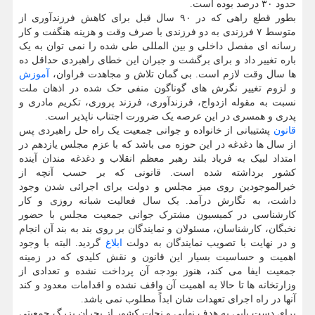
حدود ۳۰ درصد بوده است.
بطور قطع راهی که در ۹۰ سال قبل برای کاهش فرزندآوری از
متوسط ۷ فرزندی به دو فرزندی با صرف وقت و هزینه هنگفت و کار
رسانه ای مفصل داخلی و بین المللی طی شده را نمی توان به یک
باره تغییر داد و برای برگشت و جبران این خطای راهبردی حداقل ده
ها سال وقت لازم است. بی گمان تلاش و مجاهدت فراوان،
آموزش
و لزوم تغییر نگرش های گوناگون منفی حک شده در اذهان ملت
نسبت به مقوله ازدواج، فرزندآوری، فرزند پروری، تکریم مادری و
پدری و همسری در این عرصه یک ضرورت اجتناب ناپذیر است.
قانون
پشتیبانی از خانواده و جوانی جمعیت یک راه حل راهبردی پس
از سال ها دغدغه در این حوزه می باشد که با عزم مجلس یازدهم در
امتداد لبیک به فریاد بلند رهبر معظم انقلاب و دغدغه مندان آینده
کشور برداشته شده است. قانونی که بر حسب آنچه از
خیرالموجودین روی میز مجلس و دولت برای اجرائی شدن وجود
داشت، به نگارش درآمد. یک سال فعالیت شبانه روزی و کار
کارشناسی در کمیسیون مشترک جوانی جمعیت مجلس با حضور
نخبگان، کارشناسان، مسئولان و نمایندگان بر روی بند به بند آن انجام
و در نهایت با تصویب نمایندگان به دولت
ابلاغ
گردید. البته با وجود
اهمیت و حساسیت بسیار این قانون و نقش کلیدی که در زمینه
جمعیت ایفا می کند، هنوز بودجه آن پرداخت نشده و تعدادی از
وزارتخانه ها تا حالا به اهمیت آن واقف نشده و اقدامات معدود و کند
آنها در راه اجرای تعهدات شان ابداً مطلوب نمی باشد.
برای دست یابی به هدف نهایی و نجات کشور از بحران بزرگ جمعیتی