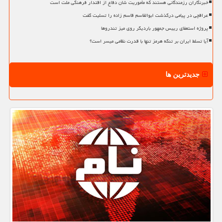
خبرنگاران رزمندگانی هستند که مأموریت شان دفاع از اقتدار فرهنگی ملت است
عراقچی در پیامی درگذشت ابوالقاسم قاسم زاده را تسلیت گفت
پروژه استعفای رییس جمهور باردیگر روی میز تندروها
آیا تسلط ایران بر تنگه هرمز تنها با قدرت نظامی میسر است؟
جدیدترین ها