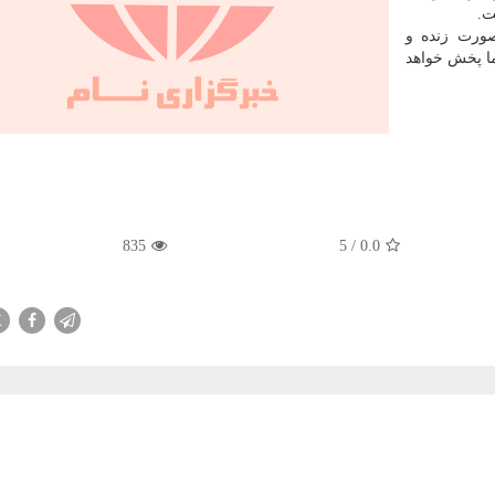
ت.
ده و بصورت زنده و
 صدا و سیما پخش خواهد
835
5
/
0.0
X