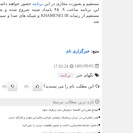
مستقیم و بصورت مجازی در این
برنامه
حضور خواهند داش
این برنامه ساعت ۹: ۴۵ بامداد شنبه شروع ش
مستقیم از رسانه KHAMENEI.IR و شبکه های
شد.
منبع:
خبرگزاری نام
1401/09/03
17:02:24
تگهای خبر:
برنامه
این مطلب نام را می پسندید؟
(0)
(0)
تازه ترین مطالب مرتبط
موانع مقرراتی اقتصاد دیجیتال باید برطرف شود
هنر حکمرانی در ایران پساجنگ رمضان، طراحی حکمرانی جوان و کارآمد است
دشمن اشتباه محاسباتی داشت و تصور مقاومت ایران را نمی کرد
تعدادی از مسئولان هنوز از تفاهم دل نکنده اند