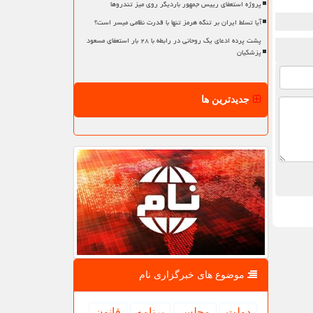
پروژه استعفای رییس جمهور باردیگر روی میز تندروها
آیا تسلط ایران بر تنگه هرمز تنها با قدرت نظامی میسر است؟
پشت پرده ادعای یک روحانی در رابطه با ۲۸ بار استعفای مسعود
پزشکیان
جدیدترین ها
موضوع های خبرگزاری نام
دولت
مجلس
برنامه
قانون