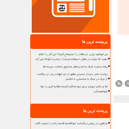
پربیننده ترین ها
می خواهید وزیر ارتباطات را استیضاح کنید؟ این کار را انجام
دهید اما دولت در مقابل استفاده مردم از اینترنت کوتاه نمی آید
پیام تسلیت عارف به مدیرعامل صندوق ضمانت سپرده ها
روایت دختر سردار حسینی مطلق از دو شهادت پدر از برگشت
از مرگ در جنگ تا شناسایی با انگشتر
خط و نشان نبویان برای تیم مذاکره کننده مطالبه گری را رها
نخواهیم کرد
پربحث ترین ها
عراقچی در پیامی درگذشت ابوالقاسم قاسم زاده را تسلیت گفت