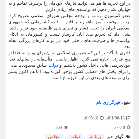
در اوج تحریم ها هم می توانیم نیازهای خودمان را برطرف نماییم و به
جهانیان نشان دهیم که توانمندی های زیادی داریم.
عضو کمیسیون
برنامه
و بودجه مجلس شورای اسلامی تصریح کرد:
پرتاب موفقیت آمیز ماهواره بر قائم ۱۰۰ به کشورهایی که جمهوری
اسلامی ایران را تحت فشار و تحریم های ظالمانه خود قرار دادند،
نشان داد که تحریم های آنان کارساز نیست و کشورمان به اتکای
توانمندی ها و ظرفیت های داخلی خود می تواند کارهای بزرگی انجام
دهد.
قادری با تأکید بر این که جمهوری اسلامی ایران برای ورود به فضا از
هیچ قدرتی اجازه نمی گیرد، اظهار داشت: متأسفانه در سالهای قبل
خودتحریمی هایی داخل کشور داشتیم و
دولت
سابق محدودیت هایی
را برای بخش های فضایی کشور بوجود آورده بود، اما هم اکنون بستر
برای توسعه های بعدی در این حوزه باز است.
منبع:
خبرگزاری نام
1401/08/16
10:05:18
754
5
/
0.0
تگهای خبر:
برنامه
,
دولت
,
مجلس