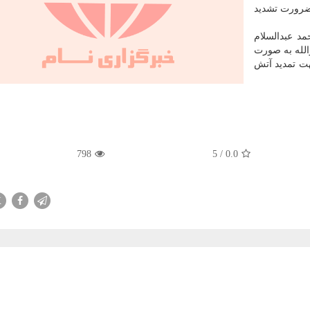
ضرورت تشدید
د عبدالسلام
لله به صورت
ت تمدید آتش
798
5
/
0.0
X