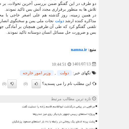
دو طرف در این گفتگو ضمن بررسی آخرین تحولات، بر 
تلاش ها به منظور برقراری مجدد آتش بس تاکید نمودند.
در همین زمینه، روز گذشته هم علی اصغر خاجی با محم
مذاکره کننده ارشد
دولت
نجات ملی یمن و سخنگوی انصارا
تلفنی گفتگو کرد که طی آن طرفین همچنان بر آمادگی جه
بس و ضرورت حل مسائل انسان دوستانه تاکید نمودند.
منبع:
namna.ir
1401/07/13
10:44:51
تگهای خبر:
دولت
,
وزیر امور خارجه
این مطلب نام را می پسندید؟
(0)
(0)
تازه ترین مطالب مرتبط
عراقچی در پیامی درگذشت ابوالقاسم قاسم زاده را تسلیت گفت
پروژه استعفای رییس جمهور باردیگر روی میز تندروها
پشت پرده ادعای یک روحانی در رابطه با ۲۸ بار استعفای مسعود پزشکیان
موانع مقرراتی اقتصاد دیجیتال باید برطرف شود