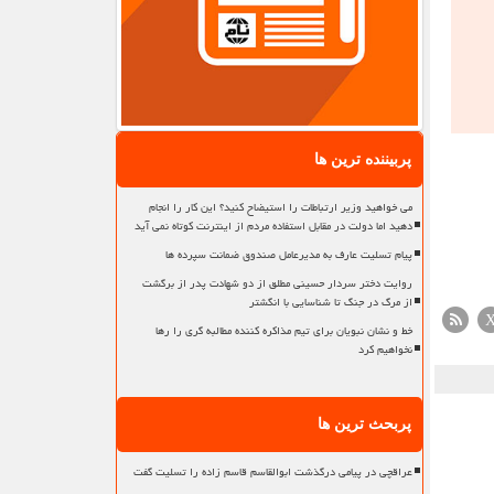
پربیننده ترین ها
می خواهید وزیر ارتباطات را استیضاح کنید؟ این کار را انجام
دهید اما دولت در مقابل استفاده مردم از اینترنت کوتاه نمی آید
پیام تسلیت عارف به مدیرعامل صندوق ضمانت سپرده ها
روایت دختر سردار حسینی مطلق از دو شهادت پدر از برگشت
از مرگ در جنگ تا شناسایی با انگشتر
خط و نشان نبویان برای تیم مذاکره کننده مطالبه گری را رها
نخواهیم کرد
پربحث ترین ها
عراقچی در پیامی درگذشت ابوالقاسم قاسم زاده را تسلیت گفت