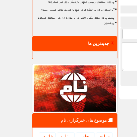
پروژه استعفای رییس جمهور باردیگر روی میز تندروها
آیا تسلط ایران بر تنگه هرمز تنها با قدرت نظامی میسر است؟
پشت پرده ادعای یک روحانی در رابطه با ۲۸ بار استعفای مسعود
پزشکیان
جدیدترین ها
موضوع های خبرگزاری نام
دولت
مجلس
برنامه
قانون