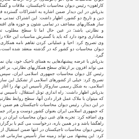
کاراهون» رئیس دیوان محاسبات تاجیکستان، ملاقات و گفتگو
بذرپاش در این دیدار ضمن اشاره به اشتراکات گسترده فر
دین و تاریخ دو کشور، اظهار داشت: این اشتراک تمدنی می
ساز همکاریهای مضاعف در تمامی شئون و حوزه های اقت
و نظارتی باشد؛ در عین حال اما تا سطح مطلوب تعا
معناداری وجود دارد که باید با گسترش مناسبات این خلاء را
وی تصریح کرد: احیا و عملیاتی کردن تفاهم نامه همکار
دیوان محاسبات دو کشور که در گذشته منعقد شده است، هم
گیرد.
بذرپاش با عرضه پیشنهادهایی به همتای تاجیک خود، بیان
می تواند افزون بر ارتقای سطح همکاریهای نظارتی، بر اف
رئیس کل دیوان محاسبات جمهوری اسلامی ایران، سپس 
اسلامی، به شکل رسمی سازوکار تأسیس این نهاد را آغاز نم
بذرپاش اظهار داشت: راه اندازی تونل استقلال، تأسیس ن
که میتوان با ملاک عمل قرار دادن آنها، سطح روابط نظارت
در این دیدار، رئیس دیوان محاسبات تاجیکستان هم ضمن 
که جمهوری اسلامی ایران بعنوان کشور دوست و برادر جمهو
وی اضافه کرد: تجربه های غنی دیوان محاسبات ایران در ز
راهگشا باشد و در همین باره، درخواست می کنم با برگزاری
رئیس دیوان محاسبات تاجیکستان در انتها ضمن استقبال 
کرد: این پیشنهاد می تواند زمینه ساز تأسیس سازمانی قدر