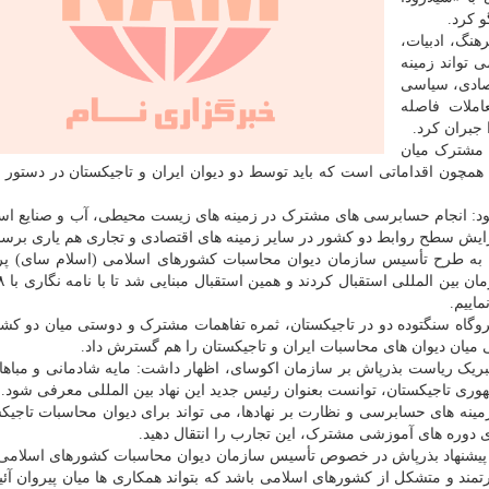
 کرد.
هنگ، ادبیات،
 تواند زمینه
صادی، سیاسی
ملات فاصله
 جبران کرد.
ی مشترک میان
چون اقداماتی است که باید توسط دو دیوان ایران و تاجیکستان در دستور ک
 نمود: انجام حسابرسی های مشترک در زمینه های زیست محیطی، آب و صنایع ا
زایش سطح روابط دو کشور در سایر زمینه های اقتصادی و تجاری هم یاری برسان
به طرح تأسیس سازمان دیوان محاسبات کشورهای اسلامی (اسلام سای) پر
اییم.
یروگاه سنگتوده دو در تاجیکستان، ثمره تفاهمات مشترک و دوستی میان دو ک
ی میان دیوان های محاسبات ایران و تاجیکستان را هم گسترش داد.
تبریک ریاست بذرپاش بر سازمان اکوسای، اظهار داشت: مایه شادمانی و مبا
ری تاجیکستان، توانست بعنوان رئیس جدید این نهاد بین المللی معرفی شود.
مینه های حسابرسی و نظارت بر نهادها، می تواند برای دیوان محاسبات تاجیک
 دوره های آموزشی مشترک، این تجارب را انتقال دهید.
از پیشنهاد بذرپاش در خصوص تأسیس سازمان دیوان محاسبات کشورهای اسلامی
تمند و متشکل از کشورهای اسلامی باشد که بتواند همکاری ها میان پیروان آئ