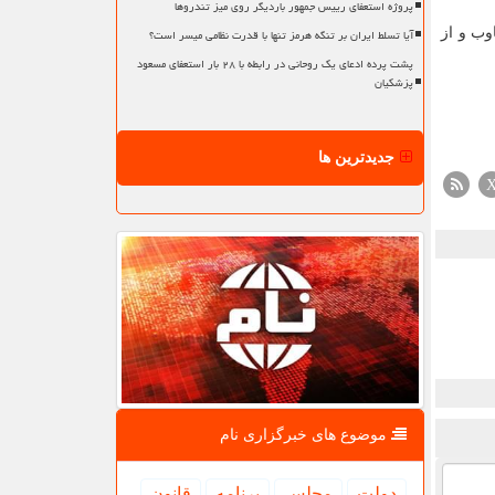
پروژه استعفای رییس جمهور باردیگر روی میز تندروها
آیا تسلط ایران بر تنگه هرمز تنها با قدرت نظامی میسر است؟
وب و از
پشت پرده ادعای یک روحانی در رابطه با ۲۸ بار استعفای مسعود
پزشکیان
جدیدترین ها
موضوع های خبرگزاری نام
دولت
مجلس
برنامه
قانون