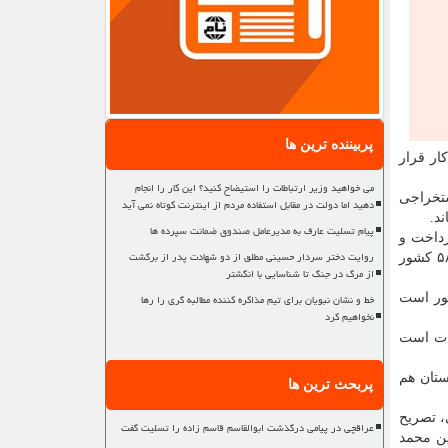
پربیننده ترین ها
ار قرار
می خواهید وزیر ارتباطات را استیضاح کنید؟ این کار را انجام
ستخراجی
دهید اما دولت در مقابل استفاده مردم از اینترنت کوتاه نمی آید
د.
پیام تسلیت عارف به مدیرعامل صندوق ضمانت سپرده ها
داخت و
روایت دختر سردار حسینی مطلق از دو شهادت پدر از برگشت
تصریح کرد: خیلی از کشورهای اسلامی از تشکیل این سازمان بین المللی استقبال کردند و همین استقبال مبنایی شد تا با نامه نگاری با ۵۸ کشور
از مرگ در جنگ تا شناسایی با انگشتر
خط و نشان نبویان برای تیم مذاکره کننده مطالبه گری را رها
شور است
نخواهیم کرد
هات است
ستان هم
پربحث ترین ها
، تصریح
عراقچی در پیامی درگذشت ابوالقاسم قاسم زاده را تسلیت گفت
ین محمد