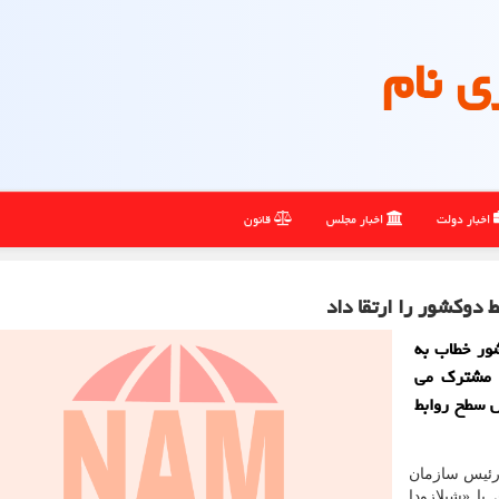
ی نام
اخبار دولت
اخبار مجلس
قانون
 دوکشور را ارتقا داد
ور خطاب به
ی مشترک می
ش سطح روابط
 رئیس سازمان
با «شیلازودا