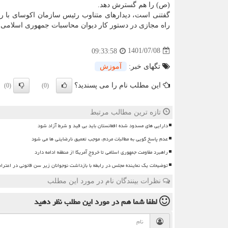
(ص) را هم گسترش دهد.
گفتنی است، دیدارهای متناوب رئیس سازمان اکوسای با ر
راه مجازی در دستور کار دیوان محاسبات جمهوری اسلامی ای
1401/07/08
09:33:58
تگهای خبر:
آموزش
این مطلب نام را می پسندید؟
(0)
(0)
تازه ترین مطالب مرتبط
دارایی های مسدود شده افغانستان باید بی قید و شرط آزاد شود
عدم پاسخ گویی به مطالبات مردم، موجب تعمیق نارضایتی ها می شود
راهبرد مقاومت جمهوری اسلامی تا خروج آمریکا از منطقه ادامه دارد
توضیحات یک نماینده مجلس در رابطه با بازداشت نوجوانان زیر سن قانونی در اعترا
نظرات بینندگان نام در مورد این مطلب
لطفا شما هم
در مورد این مطلب
نظر دهید