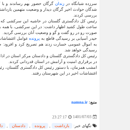
سرزده شبانگاه در
زندان
گرگان حضور بهم رساندند و با ک
شدگان حوادث اخیر گرگان دیدار و وضعیت متهمین بازداشتی
بررسی کردند.
رئیس کل دادگستری گلستان در حاشیه این سرکشی که 
ساعت طول کشید اظهار داشت: در این سرکشی، با همه باز
صورت رو در رو گفت و گو و وضعیت آنان بررسی گردید.
حیدر آسیابی بر رسیدگی قاطع به
پرونده
عوامل اغتشاشات
به اموال عمومی خسارت زدند هم تصریح کرد و افزود: ط
رسیدگی خواهد شد.
رئیس کل دادگستری گلستان و دادستان مرکز استان در ادامه 
در برقراری امنیت و آرامش در استان قدردانی کردند.
امشب همزمان، با دستور رئیس کل دادگستری گلستان، رئ
اغتشاشات اخیر در این شهرستان رفتند.
منبع:
namna.ir
1401/07/03
23:27:17
تگهای خبر:
بازداشت
,
پرونده
,
دادستان
,
دا