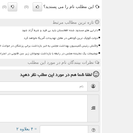
این مطلب نام را می پسندید؟
(0)
(0)
تازه ترین مطالب مرتبط
دارایی های مسدود شده افغانستان باید بی قید و شرط آزاد شود
دولت کوچک ترین کوتاهی در مقابل تهدیدات آمریکا نخواهد کرد
واکنش رئیس کمیسیون بهداشت مجلس به خبر بازداشت برخی پزشکان در حوادث اخ
توضیحات یک نماینده مجلس در رابطه با بازداشت نوجوانان زیر سن قانونی در اعترا
نظرات بینندگان نام در مورد این مطلب
لطفا شما هم
در مورد این مطلب
نظر دهید
= ۴ بعلاوه ۲