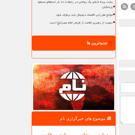
پشت پرده ادعای یک روحانی در رابطه با ۲۸ بار استعفای مسعود
پزشکیان
موانع مقرراتی اقتصاد دیجیتال باید برطرف شود
تبعیت از رهبری اطاعت از فرمان امام عصر(عج) است
جدیدترین ها
موضوع های خبرگزاری نام
دولت
مجلس
برنامه
قانون