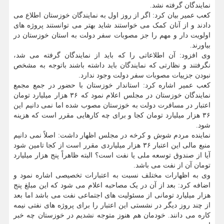
نمایندگان گرفته نشد.
کعب عمیر بیان کرد: اگر از روز اول به نمایندگان خوزستان اطلاع می
دادند و از آنان کمک می خواستند شاید بهتر می توانستند پروژه های
اولویت دار و مهم را جز مصوبات سفر دولت به استان خوزستان در
بیاورند.
وی افزود: آن اطلاعاتی را که باید از نمایندگان گرفته می شد،
نگرفتند و نظارتی که نمایندگان باید داشته باشند باتوجه به مشخص
نبودن جزییات مصوبات سفر دولت وجود ندارد.
کعب عمیر اشاره کرد: استاندار خوزستان با حضور در جمع مجمع
نمایندگان خوزستان در مجلس اعلام نمود که ۳۶ هزار میلیارد تومان
اعتبار در مسافرت دولت به خوزستان مصوب شده اما نمی دانیم این
۳۶ هزار میلیارد تومان کجا و برای چه کارهایی مقرر است که هزینه
شود.
نماینده مردم شوش و کرخه در مجلس اظهار داشت: اصلاً نمی دانیم
منبع مالی این اعتبار ۳۶ هزار میلیاردی مقرر است از کجا تامین شود
آیا از صندوق توسعه ملی یا نفت است؟ البته ظاهراً پنج هزار میلیارد
تومان آن از نفت می باشد.
وی به اظهارات مختلف نسبت به اعتبارات تخصیصی اشاره نمود و
اضافه کرد: بعد از آن در یک مصاحبه اعلام می شود که این مبلغ پنج
هزار میلیارد تومانی از مسئولیت های اجتماعی نفت می باشد اما بعد
از چند روز دیگر در نشستی این اعتبار را برای پروژه های نفتی نیمه
کاره می دانند. خودمان هم هنوز متوجه نشدیم در خوزستان چه خبر