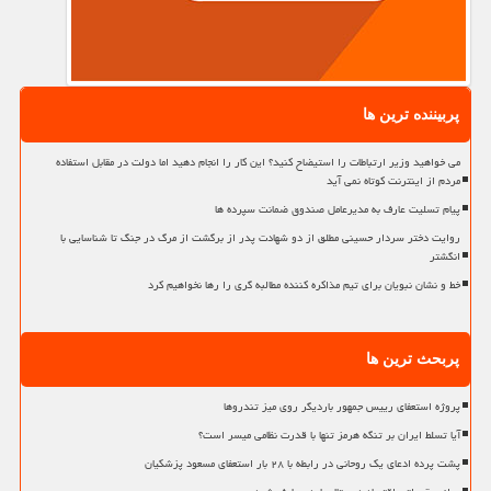
پربیننده ترین ها
می خواهید وزیر ارتباطات را استیضاح کنید؟ این کار را انجام دهید اما دولت در مقابل استفاده
مردم از اینترنت کوتاه نمی آید
پیام تسلیت عارف به مدیرعامل صندوق ضمانت سپرده ها
روایت دختر سردار حسینی مطلق از دو شهادت پدر از برگشت از مرگ در جنگ تا شناسایی با
انگشتر
خط و نشان نبویان برای تیم مذاکره کننده مطالبه گری را رها نخواهیم کرد
پربحث ترین ها
پروژه استعفای رییس جمهور باردیگر روی میز تندروها
آیا تسلط ایران بر تنگه هرمز تنها با قدرت نظامی میسر است؟
پشت پرده ادعای یک روحانی در رابطه با ۲۸ بار استعفای مسعود پزشکیان