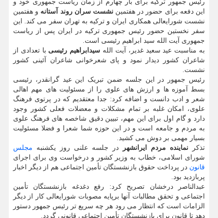
رئیس جمهور ترکیه برای بار چهارم از زمان ریاست جمهوری خود و
این دفعه برای حضور در هفتمین
نشست سران روند آستانه
و هفتمین
نشست شورایعالی همکاری ایران و ترکیه به تهران سفر می کند. این
سفر نخستین حضور رئیس جمهوری ترکیه در ایران پس از ریاست
جمهوری آیت الله سید ابراهیم رئیسی است.
به مناسبت عید سعید غدیر، آیت الله
سیدابراهیم رئیسی
با تعدادی از
شاعران کشور دیدار نمود و پای شعرخوانی شاعران آئینی کشور
نشست.
رئیس جمهور در این جلسه ضمن تبریک این عید گرانقدر، رئیسی
بسط آموزه ها و ارزش های علوی را از مسئولیت های مهم اهالی
شعر و ادب دانست و اضافه کرد: جدا معتقدیم که در پرتوی فرهنگ
علوی، امکان غلبه بر تمام مشکلات و معضلات فعلی کشور وجود
دارد و گام اول برای این مهم، تبیین دقیق شاخصه های فرهنگ علوی
به مردم و جامعه است و در این حوزه شما شعرا و فضلا مسئولیت
بسیار مهمی بر دوش می کشید.
تذکر
نماینده مردم ایرانشهر
در جلسه علنی روز یکشنبه
مجلس
شورای اسلامی، خطاب به وزیر کشور و درخواست وی برای اجرای
قانون
در پرداخت حقوق بازنشستگان تأمین اجتماعی هم از دیگر اخبار
پربازدید بود.
عبدالناصر درخشان تصریح کرد: رفع دغدغه بازنشستگان تأمین
اجتماعی و تحقق مطالبات آنها برپایه مصوبات شورایعالی کار از دیگر
الزامات است که انتظار می رود هر چه سریع تر رئیس جمهور دستور
دهد تا قانون برای بازنشستگان تأمین اجتماعی قانونی گردد.