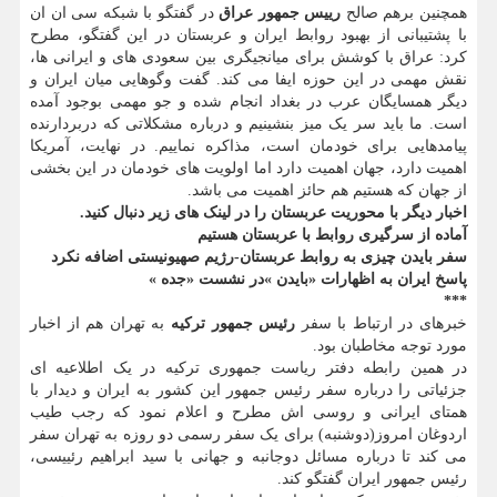
همچنین برهم صالح
رییس جمهور عراق
در گفتگو با شبکه سی ان ان
با پشتیبانی از بهبود روابط ایران و عربستان در این گفتگو، مطرح
کرد: عراق با کوشش برای میانجیگری بین سعودی های و ایرانی ها،
نقش مهمی در این حوزه ایفا می کند. گفت وگوهایی میان ایران و
دیگر همسایگان عرب در بغداد انجام شده و جو مهمی بوجود آمده
است. ما باید سر یک میز بنشینیم و درباره مشکلاتی که دربردارنده
پیامدهایی برای خودمان است، مذاکره نماییم. در نهایت، آمریکا
اهمیت دارد، جهان اهمیت دارد اما اولویت های خودمان در این بخشی
از جهان که هستیم هم حائز اهمیت می باشد.
اخبار دیگر با محوریت عربستان را در لینک های زیر دنبال کنید.
آماده از سرگیری روابط با عربستان هستیم
سفر بایدن چیزی به روابط عربستان-رژیم صهیونیستی اضافه نکرد
پاسخ ایران به اظهارات «بایدن »در نشست «جده »
***
خبرهای در ارتباط با سفر
رئیس جمهور ترکیه
به تهران هم از اخبار
مورد توجه مخاطبان بود.
در همین رابطه دفتر ریاست جمهوری ترکیه در یک اطلاعیه ای
جزئیاتی را درباره سفر رئیس جمهور این کشور به ایران و دیدار با
همتای ایرانی و روسی اش مطرح و اعلام نمود که رجب طیب
اردوغان امروز(دوشنبه) برای یک سفر رسمی دو روزه به تهران سفر
می کند تا درباره مسائل دوجانبه و جهانی با سید ابراهیم رئییسی،
رئیس جمهور ایران گفتگو کند.