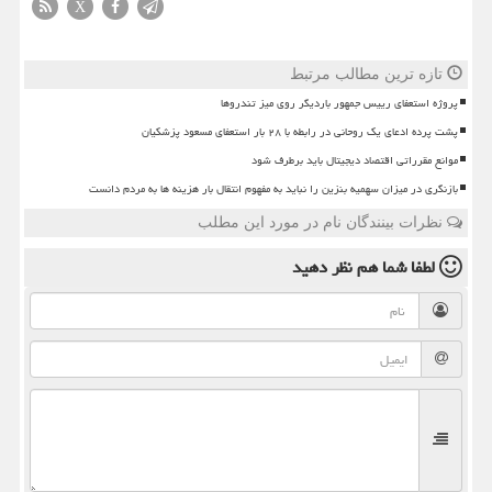
X
تازه ترین مطالب مرتبط
پروژه استعفای رییس جمهور باردیگر روی میز تندروها
پشت پرده ادعای یک روحانی در رابطه با ۲۸ بار استعفای مسعود پزشکیان
موانع مقرراتی اقتصاد دیجیتال باید برطرف شود
بازنگری در میزان سهمیه بنزین را نباید به مفهوم انتقال بار هزینه ها به مردم دانست
نظرات بینندگان نام در مورد این مطلب
لطفا شما هم
نظر دهید