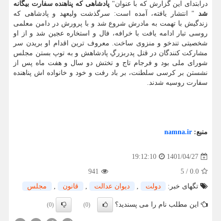
درابتدای این گزارش که با عنوان"
پادشاهی که پناهنده سفارت بیگانه
شد
" انتشار یافته، آمده است: سرگذشت ولیعهد و پادشاهی که
زندگیش با تهمت به مادرش شروع شد و با پرورش در دامن معلمی
روسی تبار ادامه یافت با خرافه، فال و استخاره عجین شد و از او
شخصیتی تندخو و منزوی ساخت. معروف ترین اقدام او بریدن سر
مشارکت کنندگان در قتل پدربزرگِ پادشاهش و به توپ بستن مجلس
شورای ملی بود و فرجام تاج و تختش دو سال و هفت ماه پس از
نشستن بر کرسی سلطنت، بر باد رفت و خود و خانواده اش پناهنده
سفارت روسیه شدند.
منبع:
namna.ir
1401/04/27
19:12:10
941
5
/
0.0
تگهای خبر:
دولت
,
دیوان عدالت
,
قانون
,
مجلس
این مطلب نام را می پسندید؟
(0)
(0)