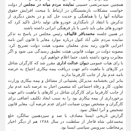
همچنین سیدمرتضی حسینی
نماینده مردم میانه در مجلس
از دولت
خواست مشکلات بازنشستگان در ارتباط با مبحث افزایش حقوق
سالیانه آنها را با هماهنگی و جدیت حل کند و در بخش دیگری از
تذکرش با انتقاد از نامگذاری خودرو های تولید داخل تاکید کرد که
خودرو های ملی باید نامی با بار فرهنگی ایرانی داشته باشند.
در همین جلسه
محمدباقر قالیباف
رئیس مجلس در پاسخ به تذکر
نماینده مردم علی آباد کتول درباره موارد مغایر با قانون آئین نامه
اجرایی قانون رتبه بندی معلمان مصوب هیئت دولت تصریح کرد:
مصوبه دولت در مهلت قانونی هیئت تطبیق رسیدگی می شود و اگر
مغایرت وجود داشته باشد، حتما اعلام خواهیم کرد.
با رای هیات عمومی
دیوان عدالت اداری
مقرر شد که کارگران شاغل
در کارهای با ماهیت دائم جهت دریافت بیمه بیکاری احتیاج به عرضه
نامه عدم نیاز از جانب کارفرما ندارند.
بنابر این بخشنامه مدیرکل پشتیبانی از مشاغل و بیمه بیکاری وزارت
تعاون، کار و رفاه اجتماعی که متضمن اجبار به عرضه نامه عدم نیاز
از جانب کارفرما برای کارگران شاغل در کارهای با ماهیت دائم جهت
برخورداری از بیمه بیکاری بود را به سبب ایجاد تکلیف اضافی برای
کارگران و مشخص نبودن ضمانت اجرای عدم عرضه آن، مغایر قانون
تشخیص و آنرا ابطال نمود.
گزارش تاریخی ایسنا مصادف با صد و سیزدهمین سالگرد خلع
محمدعلی شاه قاجار از سلطنت در سال ۱۲۸۸ هم از دیگر اخبار
پرمخاطب سرویس سیاسی ایسنا بود.