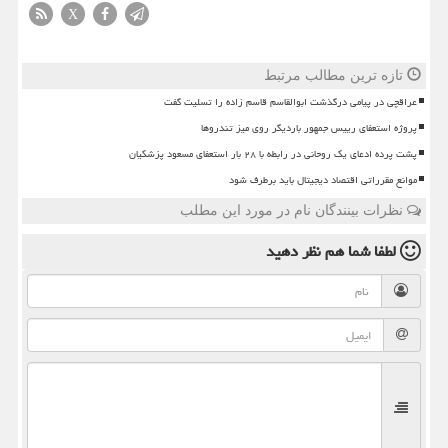
X
تازه ترین مطالب مرتبط
عراقچی در پیامی درگذشت ابوالقاسم قاسم زاده را تسلیت گفت
پروژه استعفای رییس جمهور باردیگر روی میز تندروها
پشت پرده ادعای یک روحانی در رابطه با ۲۸ بار استعفای مسعود پزشکیان
موانع مقرراتی اقتصاد دیجیتال باید برطرف شود
نظرات بینندگان نام در مورد این مطلب
لطفا شما هم
نظر دهید