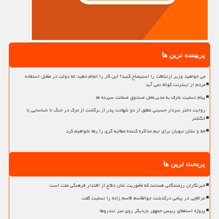
پربیننده ترین ها
می خواهید وزیر ارتباطات را استیضاح کنید؟ این کار را انجام دهید اما دولت در مقابل استفاده
مردم از اینترنت کوتاه نمی آید
پیام تسلیت عارف به مدیرعامل صندوق ضمانت سپرده ها
روایت دختر سردار حسینی مطلق از دو شهادت پدر از برگشت از مرگ در جنگ تا شناسایی با
انگشتر
خط و نشان نبویان برای تیم مذاکره کننده مطالبه گری را رها نخواهیم کرد
پربحث ترین ها
خبرنگاران رزمندگانی هستند که مأموریت شان دفاع از اقتدار فرهنگی ملت است
عراقچی در پیامی درگذشت ابوالقاسم قاسم زاده را تسلیت گفت
پروژه استعفای رییس جمهور باردیگر روی میز تندروها