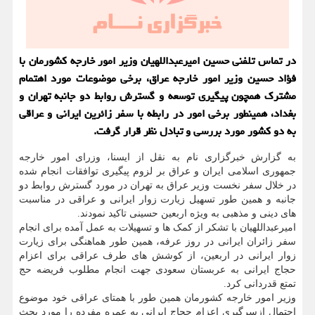
در تماس تلفنی حسین امیرعبداللهیان وزیر امور خارجه کشورمان با
فؤاد حسین وزیر امور خارجه عراق، برخی موضوعات مورد اهتمام
مشترک همچون پیگیری توسعه و گسترش روابط دو جانبه تهران و
بغداد، همینطور برخی امور در رابطه با سفر زائرین ایرانی و عراقی
به دو کشور مورد بررسی و تبادل نظر قرار گرفت.
به گزارش خبرگزاری نام به نقل از ایسنا، وزرای امور خارجه
جمهوری اسلامی ایران و عراق بر لزوم پیگیری توافقات انجام شده
در خلال سفر نخست وزیر عراق به تهران در مورد گسترش روابط دو
جانبه و همین طور تسهیل زیارت زوار ایرانی و عراقی در مناسبت
های دینی و مذهبی به ویژه اربعین حسینی تاکید نمودند.
امیرعبداللهیان با تشکر از کمک ها و تسهیلات به عمل آمده برای انجام
سفر زائران ایرانی در روز عرفه، همین طور هماهنگی برای زیارت
زوار ایرانی در اربعین، از کوشش های طرف عراقی برای اعزام
حجاج ایرانی به عربستان سعودی جهت انجام مطلوب فریضه حج
تمتع قدردانی کرد.
وزیر امور خارجه کشورمان همین طور با همتای عراقی خود موضوع
احتمال ازسرگیری اعزام حجاج ایرانی به عمره مفرده را مورد بحث