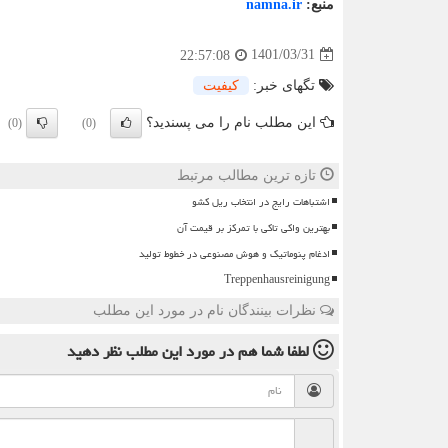
منبع:
namna.ir
1401/03/31
22:57:08
تگهای خبر:
كیفیت
این مطلب نام را می پسندید؟
(0)
(0)
تازه ترین مطالب مرتبط
اشتباهات رایج در انتخاب ریل کشو
بهترین واکی تاکی با تمرکز بر قیمت آن
ادغام پنوماتیک و هوش مصنوعی در خطوط تولید
Treppenhausreinigung
نظرات بینندگان نام در مورد این مطلب
لطفا شما هم
در مورد این مطلب
نظر دهید