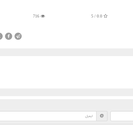
716
5
/
0.0
X