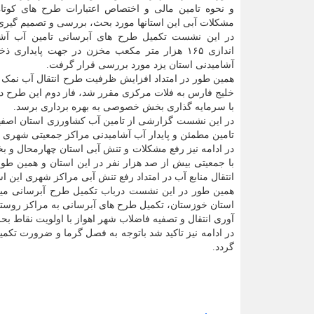
و نحوه تامین مالی و اختصاص اعتبارات طرح های کوتا
مشکلات آبی این استانها مورد بحث، بررسی و تصمیم گیری
در این نشست تکمیل طرح های آبرسانی تامین آب آشا
اندازی ۱۶۵ هزار متر مکعب مخزن در جهت پایداری ذ
آشامیدنی استان یزد مورد بررسی قرار گرفت.
همین طور در امتداد افزایش ظرفیت طرح انتقال آب نمک 
خلیج فارس به فلات مرکزی مقرر شد، فاز دوم این طرح در
با سرمایه گذاری بخش خصوصی به بهره برداری برسد.
در این نشست گزارشی از تامین آب کشاورزی استان اصفهان
تامین مطمئن و پایدار آب آشامیدنی مراکز جمعیتی شهری و
با جمعیتی بیش از صد هزار نفر در این استان و همین ط
انتقال منابع آب در امتداد رفع تنش آبی مراکز شهری این ا
همین طور در این نشست درباب تکمیل طرح آبرسانی میا
استان خوزستان، تکمیل طرح های آبرسانی به مراکز روستای
آوری انتقال و تصفیه فاضلاب شهر اهواز با اولویت نقاط 
در ادامه نیز تاکید شد باتوجه به فصل گرما و ضرورت تکم
گردد.