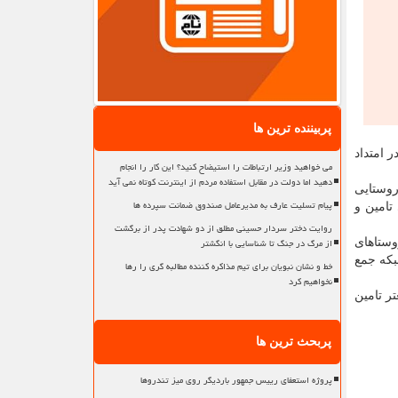
پربیننده ترین ها
 امتداد
می خواهید وزیر ارتباطات را استیضاح کنید؟ این کار را انجام
دهید اما دولت در مقابل استفاده مردم از اینترنت کوتاه نمی آید
رار شد طرح آبرسانی به ۱۴۴ مرکز جمعیتی روستایی
پیام تسلیت عارف به مدیرعامل صندوق ضمانت سپرده ها
تامین و
روایت دختر سردار حسینی مطلق از دو شهادت پدر از برگشت
از مرگ در جنگ تا شناسایی با انگشتر
وستاهای
بکه جمع
خط و نشان نبویان برای تیم مذاکره کننده مطالبه گری را رها
نخواهیم کرد
ر تامین
پربحث ترین ها
پروژه استعفای رییس جمهور باردیگر روی میز تندروها