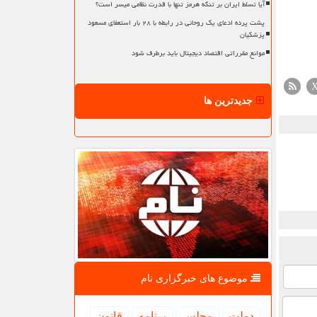
آیا تسلط ایران بر تنگه هرمز تنها با قدرت نظامی میسر است؟
پشت پرده ادعای یک روحانی در رابطه با ۲۸ بار استعفای مسعود
پزشکیان
موانع مقرراتی اقتصاد دیجیتال باید برطرف شود
جدیدترین ها
موضوع های خبرگزاری نام
دولت
مجلس
برنامه
قانون