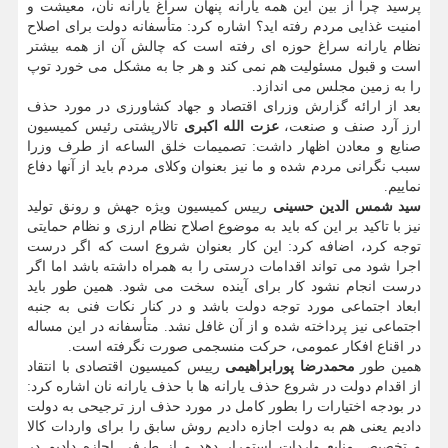
پرسید چرا از بین این همه یارانه پنهان سراغ یارانه نان، معیشت و
امنیت غذایی مردم رفته اید؟ اشاره کرد: متأسفانه دولت برای اصلاح
نظام یارانه سراغ حوزه ای رفته است که چالش آن از همه بیشتر
است و قبول مسئولیت هم نمی کند و هر جا به مشکل می خورد توپ
را به زمین مجلس می اندازد.
بعد از ارائه گزارش وزرای اقتصاد و جهاد کشاورزی در مورد حذف
ارز آرد صنف و صنعت،
عزت الله اکبری
تالارپشتی رئیس کمیسیون
صنایع و معادن اظهار داشت: تصمیمات خلق الساعه از طرف وزرا
سبب نگرانی مردم شده و ما نیز بعنوان وکلای مردم باید از آنها دفاع
نماییم.
سید شمس الدین حسینی
رییس کمیسیون ویژه جهش و رونق تولید
نیز با تاکید بر این که باید به موضوع اصلاح نظام ارزی و نظام حمایتی
توجه کرد، اضافه کرد: این کار بعنوان شروع است که اگر درست
اجرا شود می تواند اقدامات درستی را به همراه داشته باشد اما اگر
درست انجام نشود کار برای آینده سخت می شود. همین طور باید
ابعاد اجتماعی مورد توجه دولت باشد و در کنار نکات فنی به جنبه
اجتماعی نیز پرداخته شده و از آن غافل نشد. متأسفانه در این مساله
در اقناع افکار عمومی، حرکت منسجمی صورت نگرفته است.
همین طور
محمدرضا پورابراهیمی
رییس کمیسیون اقتصادی با انتقاد
از اقدام دولت در شروع حذف یارانه ها با حذف یارانه نان اشاره کرد:
در بودجه اختیارات را بطور کامل در مورد حذف ارز ترجیحی به دولت
دادیم یعنی هم به دولت اجازه دادیم روش سابق را برای واردات کالا
و تخصیص منابع واردات استمرار دهد و از طرفی اجازه دادیم در