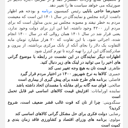
صورتیکه می خواهد سیاست ها را تغییر دهد.
حمیدرضا حاجی بابایی
رئیس کمیسیون
برنامه
و بودجه هم اظهار
داشت: اراده مجلس و نمایندگان در سال ۱۴۰۱ این است که معیشت
مردم به خطر نیفتد و مصوبه مجلس نیز بدین مدلول است که برای
مردم ارز ۴۲۰۰ وجود داشته، اما این ارز برای دولت وجود ندارد،
یعنی قرار شد در سال ۱۴۰۱ همان روالی که در سال ۱۴۰۰ انجام
شده، اجرائی شود، با این تفاوت که ۲۰ هزار میلیارد تومان مابه
التفاوت یک دلار را بجای آنکه از بانک مرکزی برداشته، از بیرون و
صادرکنندگان این ارز را تهیه کرده تا تورم کنترل شود.
اظهارات دیگر نمایندگان در این نشست در رابطه با موضوع گرانی
های اخیر را می توانید در لینک های زیر دنبال کنید.
طاهری:
قیمت نان به هیچ وجه تغییر نمی کند
جمیری:
کالاها به نرخ شهریور ۱۴۰۰ در اختیار مردم قرار گیرد
فاضلی:
برنامه های طرح شده برای پیش گیری از بیماری است
صالحی:
قوای سه گانه برای مقابله با مفسدان اتحاد داشته باشد
نماینده اورامانات:
افزایش قیمت کالاهای اساسی غیر قابل تحمل
است
سنگدوینی:
چرا از نان که قوت غالب قشر ضعیف است، شروع
کردید؟
رضایی:
دولت فکری برای حل مشکل گرانی کالاهای اساسی کند
مولوی:
برنامه های وزرای اقتصاد و کشاورزی فاقد زمان بندی و
کمیت است