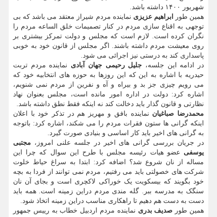
شهریور ۱۴۰۰ داشته باشد.
همین طور
ابراهیم عزیزی
نماینده مردم شیراز معتقد می باشد که بی
توجهی به اقناع سازی مردم در کنار تصمیمات خلق الساعه مردم را
نگران کرده است. لازم است که مجلس و دولت تمرکز بیشتری بر
روی معیشت مردم داشته باشند. اگر مجلس از قانون خود به خوبی
پاسداری کند به درستی نیز اجرائی می شود.
در ادامه این جلسه،
جلیل رحیمی جهان آبادی
نماینده مردم تربت
حیدریه با اشاره به این که این روزها به حوزه های انتخابیه خود که
می رویم چیزی جز بد و بیراه و آه و نفرین از مردم نمی شنویم،
اشاره کرد: دولت در اداره امور مانده است، مجلس بعنوان نهاد
نظارتی و قانون گذار باید دخالت کند نه اینکه فقط نطق داشته باشد.
محمدرضا صباغیان
نماینده بافق و مهریز هم در تذکر خود با اعلان
اینکه گرانی ها ستون فقرات مردم را می شکند، اشاره کرد: باتوجه
به گرانی های اخیر باید کار اساسی و بنیادی صورت گیرد.
در جریان بررسی گرانی های اخیر در جلسه علنی امروز،
مجتبی
یوسفی
عضو هیات رئیسه مجلس با طرح این سوال که چرا این
مساله از نان شروع شد؟ اضافه کرد: ابتدا به سراغ حیاط خلوت
شرکت های خصولتی باید می رفتیم، مردم نمی توانند از فردا به بچه
خود بگویند که بیسکویت یک خوراکی لاکچری است و بجای آن نان
سنگک به مدرسه ببر. گله مندی مردم دراین زمینه است. همه باید
دست به دست هم دهیم تا راهکاری مناسب دراین زمینه اتخاذ شود.
همین طور
صدیف بدری
نماینده مردم اردبیل خطاب به رییس جمهور