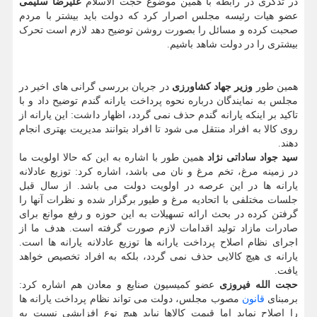
در تذکری در رابطه با همین موضوع حجت الاسلام
علیرضا سلیمی
عضو هیات رئیسه مجلس اصرار کرد که دولت باید بیشتر با مردم
صحبت کرده و مسائل را بصورت روشن توضیح دهد لازم است تحرک
بیشتری را در دولت شاهد باشیم.
همین طور
وزیر جهاد کشاورزی
در جریان بررسی گرانی های اخیر در
مجلس به نمایندگان درباره نحوه پرداخت یارانه گندم توضیح داد و با
تاکید بر اینکه یارانه گندم حذف نمی گردد، اظهار داشت: این یارانه از
روی کالا به افراد منتقل می شود تا افراد بتوانند مدیریت بهتری انجام
دهند.
سید جواد ساداتی نژاد
همین طور با اشاره به این که حالا اولویت ما
در زمینه مرغ، تخم مرغ و نان می باشد، اشاره کرد: توزیع عادلانه
یارانه ها در این عرصه در اولویت دولت می باشد. از سال قبل
جلسات مختلفی با اتحادیه مرغ و طیور برگزار شده و نظرات آنها را
گرفتن کرده در بحث ارائه تسهیلات به این حوزه و رفع موانع برای
صادرات مازاد تولید اقدامات لازم صورت گرفته است. هدف ما از
اجرای نظام اصلاح پرداخت یارانه ها توزیع عادلانه یارانه ها است.
یارانه ی هیچ کالایی حذف نمی گردد، بلکه به افراد تخصیص خواهد
یافت.
حجت الله فیروزی
عضو کمیسیون صنایع و معادن هم اشاره کرد:
برمبنای
قانون
مصوب مجلس، دولت می تواند نظام پرداخت یارانه ها
را اصلاح نماید اما قیمت کالاها نباید هیچ نوع افزایشی نسبت به