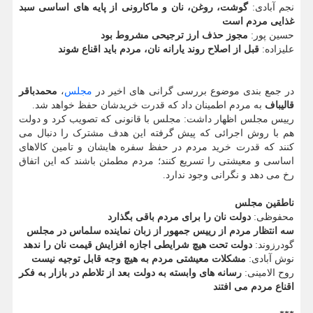
نجم آبادی:
گوشت، روغن، نان و ماکارونی از پایه های اساسی سبد
غذایی مردم است
حسین پور:
مجوز حذف ارز ترجیحی مشروط بود
علیزاده:
قبل از اصلاح روند یارانه نان، مردم باید اقناع شوند
در جمع بندی موضوع بررسی گرانی های اخیر در
مجلس
،
محمدباقر
قالیباف
به مردم اطمینان داد که قدرت خریدشان حفظ خواهد شد.
رییس مجلس اظهار داشت: مجلس با قانونی که تصویب کرد و دولت
هم با روش اجرائی که پیش گرفته این هدف مشترک را دنبال می
کنند که قدرت خرید مردم در حفظ سفره هایشان و تامین کالاهای
اساسی و معیشتی را تسریع کنند؛ مردم مطمئن باشند که این اتفاق
رخ می دهد و نگرانی وجود ندارد.
ناطقین مجلس
محفوظی:
دولت نان را برای مردم باقی بگذارد
سه انتظار مردم از رییس جمهور از زبان نماینده سلماس در مجلس
گودرزوند:
دولت تحت هیچ شرایطی اجازه افزایش قیمت نان را ندهد
نوش آبادی:
مشکلات معیشتی مردم به هیچ وجه قابل توجیه نیست
روح الامینی:
رسانه های وابسته به دولت بعد از تلاطم در بازار به فکر
اقناع مردم می افتند