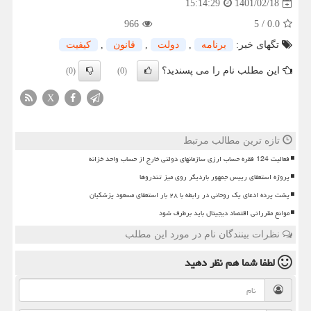
1401/02/18
15:14:29
966
5
/
0.0
تگهای خبر:
برنامه
,
دولت
,
قانون
,
كیفیت
این مطلب نام را می پسندید؟
(0)
(0)
X
تازه ترین مطالب مرتبط
فعالیت 124 فقره حساب ارزی سازمانهای دولتی خارج از حساب واحد خزانه
پروژه استعفای رییس جمهور باردیگر روی میز تندروها
پشت پرده ادعای یک روحانی در رابطه با ۲۸ بار استعفای مسعود پزشکیان
موانع مقرراتی اقتصاد دیجیتال باید برطرف شود
نظرات بینندگان نام در مورد این مطلب
لطفا شما هم
نظر دهید