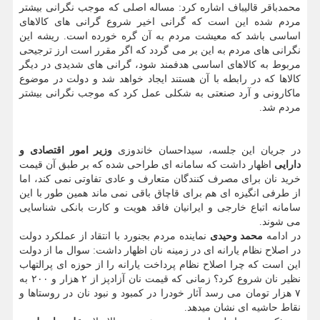
محمدباقر قالیباف اشاره کرد: مساله اصلی که موجب نگرانی بیشتر
مردم شده این است که گرانی اخیر شروع گرانی های کالاهای
اساسی باشد که معیشت مردم به آن گره خورده است. ریشه این
نگرانی های مردم به این بر می گردد که اگر مقرر است ارز ترجیحی
مربوط به کالاهای اساسی هدفمند شود، گرانی های شدیدی در دیگر
کالاها که در رابطه با آن هستند ایجاد خواهد شد و دولت در موضوع
ماکارونی و آرد صنعتی به شکلی عمل کرد که موجب نگرانی بیشتر
مردم شد.
در جریان این جلسه، سیداحسان خاندوزی
وزیر امور اقتصادی و
دارایی
اظهار داشت که سامانه ای طراحی شده که بر طبق آن قیمت
خرید نان برای مصرف کنندگان متعارف و عادی تفاوتی نمی کند، اما
از طرفی انگیزه ای هم برای قاچاق باقی نمی ماند همین طور با این
سامانه اتباع خارجی و ایرانیان فاقد هویت و کارت بانکی شناسایی
می شوند.
در ادامه
محمد وحیدی
نماینده مردم بجنورد با انتقاد از عملکرد دولت
در اصلاح نظام یارانه ای در زمینه نان اظهار داشت: سوال ما از دولت
این است که چرا اصلاح نظام پرداخت یارانه را از حوزه ای پرالتهاب
نظیر نان شروع کرد؟ زمانی که قیمت نان آزادپز از ۲ هزار و ۲۰۰ به
۷ هزار تومان می رسد آثار خودرا در کمبود و نبود نان در روستاها و
نقاط حاشیه ای نشان میدهد.