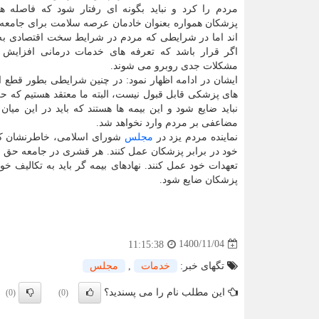
مردم را کرد و نباید بگونه ای رفتار شود که فاصله ها
پزشکان همواره بعنوان خادمان عرصه سلامت برای جامعه 
اند اما در شرایطی که مردم در شرایط سخت اقتصادی به
اگر قرار باشد که تعرفه های خدمات درمانی افزایش یا
مشکلات جدی روبرو می شوند.
ایشان در ادامه اظهار نمود: در چنین شرایطی بطور قطع 
های پزشکی قابل قبول نیست، البته ما معتقد هستیم که 
نباید ضایع شود و این بیمه ها هستند که باید در این م
مضاعفی بر مردم وارد نخواهد شد.
نماینده مردم یزد در
مجلس
شورای اسلامی، خاطرنشان کرد: 
خود در برابر پزشکان عمل کنند. هر قشری در جامعه حق و ح
تعهدات خود عمل کنند. نهادهای بیمه گر باید به تکالیف 
پزشکان ضایع شود.
1400/11/04
11:15:38
تگهای خبر:
خدمات
,
مجلس
این مطلب نام را می پسندید؟
(0)
(0)