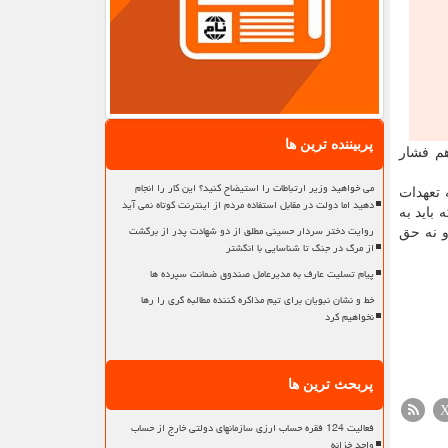
پربیننده ترین ها
هم فشار
می خواهید وزیر ارتباطات را استیضاح کنید؟ این کار را انجام
 تعهدات
دهید اما دولت در مقابل استفاده مردم از اینترنت کوتاه نمی آید
باید به
روایت دختر سردار حسینی مطلق از دو شهادت پدر از برگشت
و نه حق
از مرگ در جنگ تا شناسایی با انگشتر
پیام تسلیت عارف به مدیرعامل صندوق ضمانت سپرده ها
خط و نشان نبویان برای تیم مذاکره کننده مطالبه گری را رها
نخواهیم کرد
پربحث ترین ها
فعالیت 124 فقره حساب ارزی سازمانهای دولتی خارج از حساب
واحد خزانه