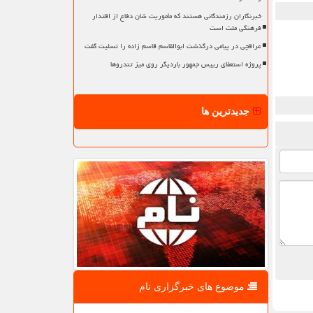
خبرنگاران رزمندگانی هستند که مأموریت شان دفاع از اقتدار
فرهنگی ملت است
عراقچی در پیامی درگذشت ابوالقاسم قاسم زاده را تسلیت گفت
پروژه استعفای رییس جمهور باردیگر روی میز تندروها
جدیدترین ها
موضوع های خبرگزاری نام