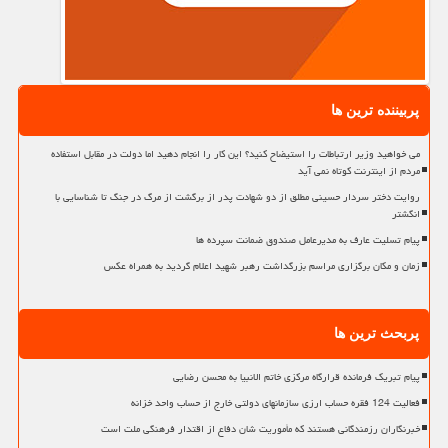
پربیننده ترین ها
می خواهید وزیر ارتباطات را استیضاح کنید؟ این کار را انجام دهید اما دولت در مقابل استفاده
مردم از اینترنت کوتاه نمی آید
روایت دختر سردار حسینی مطلق از دو شهادت پدر از برگشت از مرگ در جنگ تا شناسایی با
انگشتر
پیام تسلیت عارف به مدیرعامل صندوق ضمانت سپرده ها
زمان و مکان برگزاری مراسم بزرگداشت رهبر شهید اعلام گردید به همراه عکس
پربحث ترین ها
پیام تبریک فرمانده قرارگاه مرکزی خاتم الانبیا به محسن رضایی
فعالیت 124 فقره حساب ارزی سازمانهای دولتی خارج از حساب واحد خزانه
خبرنگاران رزمندگانی هستند که مأموریت شان دفاع از اقتدار فرهنگی ملت است