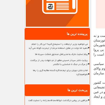
پربیننده ترین ها
ست و نه
خوزستان
می خواهید وزیر ارتباطات را استیضاح کنید؟ این کار را انجام
کشورمان
دهید اما دولت در مقابل استفاده مردم از اینترنت کوتاه نمی آید
بی پروا
پیام تسلیت عارف به مدیرعامل صندوق ضمانت سپرده ها
 است را
روایت دختر سردار حسینی مطلق از دو شهادت پدر از برگشت
از مرگ در جنگ تا شناسایی با انگشتر
یاسی
م والای
خط و نشان نبویان برای تیم مذاکره کننده مطالبه گری را رها
سازمان
نخواهیم کرد
ات کشور
تجمعاتی
پربحث ترین ها
 در عین
و ایجاد
عراقچی در پیامی درگذشت ابوالقاسم قاسم زاده را تسلیت گفت