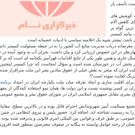
رست تأسف بار
به کوشش های
ای کاهش آلام
رین گواه بر
بیانیه کمیسر
باشد، بیشتر شبیه یک اعلامیه سیاسی با ادبیات خصمانه است.
 مغرضانه درباب مدیریت منابع آب کشور را نه در حیطه مسئولیت کمیسر دان
ارنظر در این خصوص ارزیابی کرد و بیان داشت: بحران آب به وجود آمده در 
ل جاری و همین طور یکی از نتایج اقدامات قهرآمیز یکجانبه ای است که بر 
 در بخش آب در خوزستان شده است و سؤال اینجاست که چرا کمیسر اینچنین 
لت ایران که منجر به نقض خیلی از حقوق بنیادین بشر این ملت سرافراز شده
 کمرنگ کفایت نموده است!؟
رای اقلیت سازی و ایجاد تفرقه میان ملت یکپارچه ایران در امتداد
برنامه
س
ن بر کسی پوشیده نیست و این دولت ها، همان سو استفاده کنندگان از مفهو
 بشری مقابل جمهوری اسلامی ایران در شورای حقوق بشر و مجمع عمومی 
تجمع مسالمت آمیز شهروندانش احترام قائل بوده و در بالاترین سطح، مقام
 به رسمیت شناخته اند، اضافه کرد: حضور پلیس و نیروی انتظامی در چنین 
مومی، بر طبق عرف و قوانین بین المللی امری قانونی و پذیرفته شده بوده و
ن از رخنه عوامل وابسته به بیگانه در صفوف معترضین بمنظور فتنه افروزی 