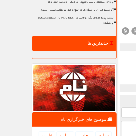
پروژه استعفای رییس جمهور باردیگر روی میز تندروها
آیا تسلط ایران بر تنگه هرمز تنها با قدرت نظامی میسر است؟
پشت پرده ادعای یک روحانی در رابطه با ۲۸ بار استعفای مسعود
پزشکیان
جدیدترین ها
موضوع های خبرگزاری نام
دولت
مجلس
برنامه
قانون