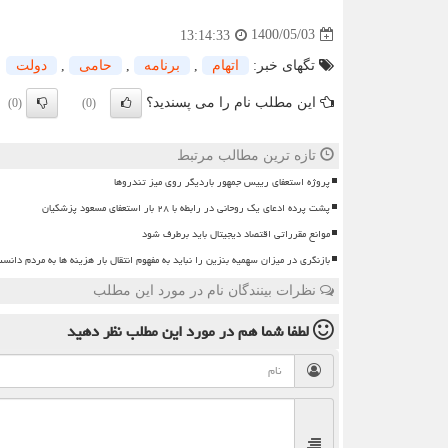
1400/05/03
13:14:33
تگهای خبر:
اتهام
,
برنامه
,
حامی
,
دولت
این مطلب نام را می پسندید؟
(0)
(0)
تازه ترین مطالب مرتبط
پروژه استعفای رییس جمهور باردیگر روی میز تندروها
پشت پرده ادعای یک روحانی در رابطه با ۲۸ بار استعفای مسعود پزشکیان
موانع مقرراتی اقتصاد دیجیتال باید برطرف شود
بازنگری در میزان سهمیه بنزین را نباید به مفهوم انتقال بار هزینه ها به مردم دانس
نظرات بینندگان نام در مورد این مطلب
لطفا شما هم
در مورد این مطلب
نظر دهید