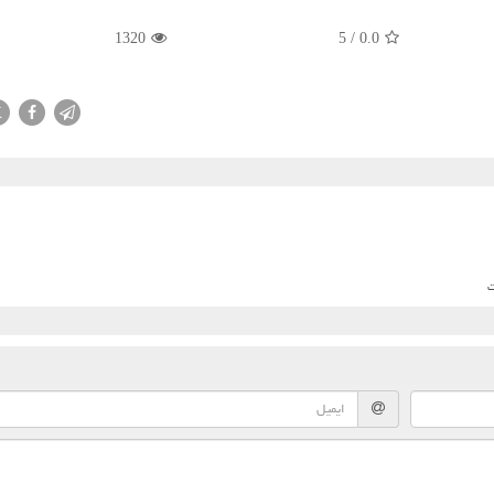
1320
5
/
0.0
X
ت