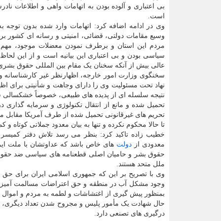
بی اعتباری و آلوده بودن به اتهامات واهی و اطلاعات ناد
است.
وی در ادامه اضافه کرد: اتهامات وارد شده بدون توجه 
وسیع مقامات دولتی، قضائی، امنیتی و رسانه ای کشور بر
مردم این استان و برطرف نمودن معضلات موجود، مهم ت
سیاسی بودن و بی اعتباری این بیانیه است و از این لحاظ، 
عالی بیش از آنکه سخنان یک مقام بین المللی حقوق بشری 
سخنگوی وزارت امور خارجه، اظهارنظر غیر کارشناسانه و
نهاد تحت مسئولیت وی را دارای وجاهت و شأنیتی برای اظه
نتیجه سلسله ای از پدیده های طبیعی، خصوصاً خشکسالی سا
تحمیل شده و مانع از انتقال تکنولوژی و سرمایه گذاری
تحریم های غیرقانونی تحمیل شده از طرف آمریکا مقابل م
تا حالا محکوم نکرده و تنها به بیان معدود جملاتی کوتاه و
خطیب زاده تاکید کرد: بنظر می رسد تلاش دفتر کمیسر ب
معدودی از
دولت
های خاص باشد که عداوتشان با ملت ایرا
حقوق بشر و حامیان اصلی قطعنامه های سیاسی ضد حقوق
ملل متحد هستند.
وی با تصریح بر این که جمهوری اسلامی ایران برای حق 
وجود مشکل آب در منطقه و حق اعتراضات مسالمت آمیز را
بمنظور پیش گیری از اغتشاشات و لطمه به مردم و اموال ع
حال شهادت یک مأمور پلیس و مجروح شدن تعداد دیگری، نشا
درگیری های تصنعی دارد.