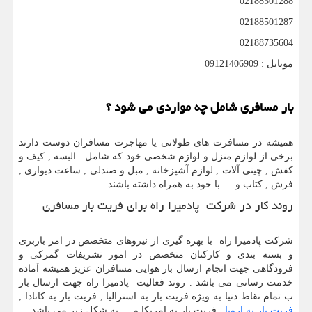
02188501288
02188501287
02188735604
موبایل : 09121406909
بار مسافری شامل چه مواردی می شود ؟
همیشه در مسافرت های طولانی یا مهاجرت مسافران دوست دارند
برخی از لوازم منزل و لوازم شخصی خود که شامل : البسه , کیف و
کفش , چینی آلات , لوازم آشپزخانه , مبل و صندلی , ساعت دیواری ,
فرش , کتاب و … با خود به همراه داشته باشند.
روند کار در شرکت پادمیرا راه برای فریت بار مسافری
شرکت پادمیرا راه با بهره گیری از نیروهای متخصص در امر باربری
و بسته بندی و کارکنان متخصص در امور تشریفات گمرکی و
فرودگاهی جهت انجام ارسال بار هوایی مسافران عزیز همیشه آماده
خدمت رسانی می باشد . روند فعالیت پادمیرا راه جهت ارسال بار
ب تمام نقاط دنیا به ویژه فریت بار به استرالیا , فریت بار به کانادا ,
فریت بار به اروپا
, فریت بار به امریکا و … به شکل زیر می باشد.