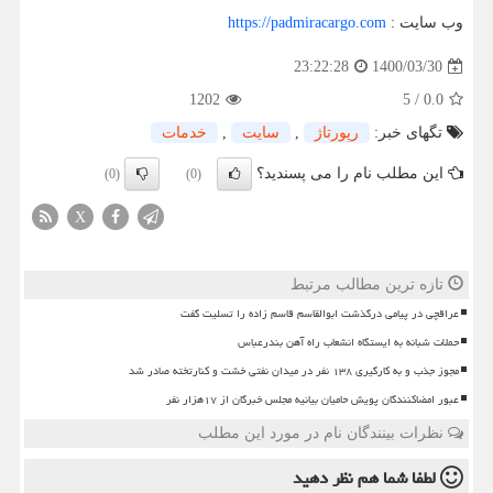
وب سایت :
https://padmiracargo.com
1400/03/30
23:22:28
1202
5
/
0.0
تگهای خبر:
رپورتاژ
,
سایت
,
خدمات
این مطلب نام را می پسندید؟
(0)
(0)
X
تازه ترین مطالب مرتبط
عراقچی در پیامی درگذشت ابوالقاسم قاسم زاده را تسلیت گفت
حملات شبانه به ایستگاه انشعاب راه آهن بندرعباس
مجوز جذب و به کارگیری ۱۳۸ نفر در میدان نفتی خشت و کنارتخته صادر شد
عبور امضاکنندگان پویش حامیان بیانیه مجلس خبرگان از ۱۷هزار نفر
نظرات بینندگان نام در مورد این مطلب
لطفا شما هم
نظر دهید