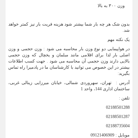
وزن ۳۰۰ به بالا
بدون شک هر چه بار شما بیشتر شود هزینه فریت بار نیز کمتر خواهد
شد.
یک نکته مهم
در هواپیمایی دو نوع وزن بار محاسبه می شود : وزن حجمی و وزن
اصلی بار لذا برای اقلامی مانند مبلمان و یخچال که وزن حجمی
بالایی دارند وزن حجمی آن محاسبه می شود . جهت کسب اطلاعات
بیشتر در این خصوص می توانید با کارشناسان ما در پادمیرا راه تماس
بگیرید:
آدرس : تهران، سهروردی شمالی، خیابان میرزایی زینالی غربی،
ساختمان اداری 144، واحد 1
تلفن :
02188501288
02188501287
02188735604
موبایل : 09121406909