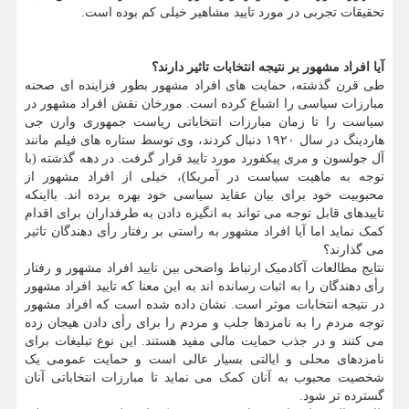
تحقیقات تجربی در مورد تایید مشاهیر خیلی کم بوده است.
آیا افراد مشهور بر نتیجه انتخابات تاثیر دارند؟
طی قرن گذشته، حمایت های افراد مشهور بطور فزاینده ای صحنه
مبارزات سیاسی را اشباع کرده است. مورخان نقش افراد مشهور در
سیاست را تا زمان مبارزات انتخاباتی ریاست جمهوری وارن جی
هاردینگ در سال ۱۹۲۰ دنبال کردند، وی توسط ستاره های فیلم مانند
آل جولسون و مری پیکفورد مورد تایید قرار گرفت. در دهه گذشته (با
توجه به ماهیت سیاست در آمریکا)، خیلی از افراد مشهور از
محبوبیت خود برای بیان عقاید سیاسی خود بهره برده اند. بااینکه
تاییدهای قابل توجه می تواند به انگیزه دادن به طرفداران برای اقدام
کمک نماید اما آیا افراد مشهور به راستی بر رفتار رأی دهندگان تاثیر
می گذارند؟
نتایج مطالعات آکادمیک ارتباط واضحی بین تایید افراد مشهور و رفتار
رأی دهندگان را به اثبات رسانده اند به این معنا که تایید افراد مشهور
در نتیجه انتخابات موثر است. نشان داده شده است که افراد مشهور
توجه مردم را به نامزدها جلب و مردم را برای رأی دادن هیجان زده
می کنند و در جذب حمایت مالی مفید هستند. این نوع تبلیغات برای
نامزدهای محلی و ایالتی بسیار عالی است و حمایت عمومی یک
شخصیت محبوب به آنان کمک می نماید تا مبارزات انتخاباتی آنان
گسترده تر شود.