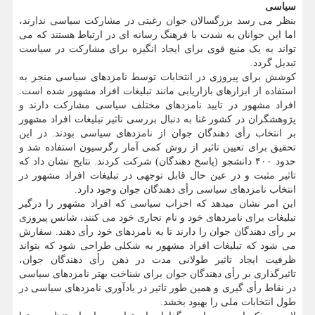
سیاسی
بنظر می رسد بزرگسالان جوان رغبتی در مشارکت سیاسی ندارند،
اما این جوانان به شدت با فرهنگ رسانه ای در ارتباط هستند که می
تواند به یک منبع قوی برای ایجاد انگیزه برای مشارکت در سیاست
تبدیل گردد.
کوشش برای پیروزی در انتخابات توسط نامزدهای سیاسی منجر به
استفاده از ابزارهای بازاریابی مانند تبلیغات افراد مشهور شده است.
افراد مشهور در تایید نامزدهای مختلف سیاسی مشارکت دارند و
پژوهشگران در کشور غنا به دنبال بررسی تاثیر تبلیغات افراد مشهور
بر انتخاب رأی دهندگان جوان از نامزدهای سیاسی بودند. در این
تحقیق برای تعیین تاثیر از روش کمی آمار رگرسیون استفاده شد و
حدود ۴۰۰ دانشجو (پاسخ دهندگان) شرکت کردند. نتایج نشان داد که
تاثیر مثبت و در عین حال قابل توجهی در تبلیغات افراد مشهور در
انتخاب نامزدهای سیاسی رأی دهندگان جوان وجود دارد.
این امر نشان میدهد که احزاب سیاسی که افراد مشهور را درگیر
تبلیغات برای نامزدهای خود و نام تجاری خود می کنند، شانس پیروزی
بر رأی دهندگان جوان را دارند تا به نامزدهای خود رأی دهند. سفارش
می شود که تبلیغات افراد مشهور به شکلی طراحی شود که بتواند
ظرفیت ایجاد تاثیر طولانی مدت در ذهن رأی دهندگان جوان،
تاثیرگذاری بر رأی دهندگان جوان برای شناخت بهتر نامزدهای سیاسی
در نقاط رأی گیری و همین طور تاثیر در یادآوری نامزدهای سیاسی در
طول انتخابات ملی را بهبود بخشد.