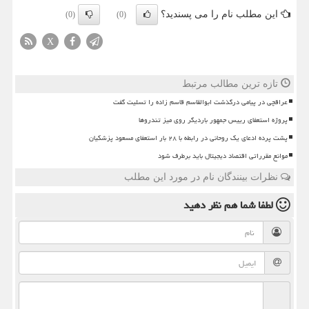
این مطلب نام را می پسندید؟
(0)
(0)
X
تازه ترین مطالب مرتبط
عراقچی در پیامی درگذشت ابوالقاسم قاسم زاده را تسلیت گفت
پروژه استعفای رییس جمهور باردیگر روی میز تندروها
پشت پرده ادعای یک روحانی در رابطه با ۲۸ بار استعفای مسعود پزشکیان
موانع مقرراتی اقتصاد دیجیتال باید برطرف شود
نظرات بینندگان نام در مورد این مطلب
لطفا شما هم
نظر دهید