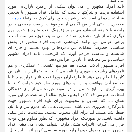
می کنند.
تایید افراد مشهور را می توان شکلی از راهبرد بازاریابی مورد
استفاده برندها و شرکتها دانست که شامل افراد مشهور یا شخص
شناخته شده ای است که از شهرت خود برای کمک به ارتقاء
خدمات
،
محصول یا حتی افزایش آگاهی از موضوعات زیست محیطی یا در
رابطه با جامعه استفاده می نماید (فرهنگ لغت تجارت). حوزه مهم
دیگری که از تایید مشاهیر استفاده می نماید، حوزه سیاست است.
برخی عوامل می توانند اثربخشی حمایت افراد مشهور در بخش
سیاسی، خصوصاً انتخابات بین نامزدها را بهبود بخشند و چاره ای
شایسته و مناسب فراهم آورند که اثربخشی تایید افراد مشهور
سیاسی و نیز مخالفت با آنان را افزایش دهد.
افراد مشهور ایالات متحده هم مواضع عقیدتی / عملکردی و هم
نامزدهای ریاست جمهوری را تایید می کنند. به احتمال زیاد، آنان این
کار را انجام می دهند تا طرفداران خودرا تحت تاثیر قرار دهند تا با
مواضع آنان موافقت و از نامزدهای مورد نظر خود حمایت کنند. با
بهره گیری از نتایج حاصل از دو نمونه غیرمحتمل از رأی دهندگان
انتخابات عمومی ۲۰۱۶ در اوهایو، نتایج مقاله ارائه شده در این مورد
نشان داد که آشنایی و محبوبیت برای تایید افراد مشهور جهت
تاثیرگذاری ضروری می باشد. سلبریتی هایی که عموم مردم با آنان
فقط آشنا هستند اما برای آنان محبوب نیستند، ممکنست تاثیر منفی
داشته باشند، در صورتیکه افراد مشهوری که بطور مداوم مورد توجه
قرار می گیرند، تاثیرات مثبتی دارند. شواهد نشان می دهد، افراد
مشهور بطور معمول خودرا وارد حوزه سیاسی کرده اند، بااین حال،