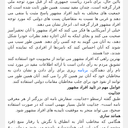
بااین حال، برای نامزد ریاست جمهوری که از قبل مورد توجه ملی
قرار گرفته است، چندان مفید نیست. همین طور ثابت شده است که
جمعیت های مختلف به تایید افراد مشهور پاسخ مثبت یا منفی می
دهند و غربی ها نسبت به متقاضیان پست های دولتی که مورد توجه
افراد مشهور قرار گرفته اند، انزجار نشان می دهند.
خیلی از آمریکایی ها فکر می کنند که افراد مشهور با آنان تحقیرآمیز
صحبت می کنند و بجای اینکه به آنان اجازه دهند نظرات خودرا شکل
دهند، به آنان می گویند به چه کسی رأی دهند. همین طور سبب می
شوند که آنان احساس کنند که نامزدها از افرادی که نماینده آنان
شدند، جدا هستند.
بهترین راهی که افراد مشهور می توانند از محبوبیت خود استفاده کنند
تشویق مردم به رأی دادن است با ارائه اطلاعات مفید در مورد ثبت
نام رأی دهندگان،
برنامه
ریزی برای رأی دادن و نشان دادن به
مخاطبان خود که آنان نیز همین کار را می کنند. آنان همین طور می
توانند از نفوذ خود برای جلب مخاطبان مقامات دولتی استفاده کنند.
عوامل مهم در تایید افراد مشهور
جذابیت
طبق گفته ارسطو «جذابیت، سفارش نامه ای بزرگتر از هر معرفی
نامه است». جذابیت عامل بسیار مهمی است که در صورت استفاده
صحیح، می تواند منجر به موفقیت تاییدیه های افراد مشهور شود.
همانند سازی
هنگامی که مخاطب آغاز به انطباق با نگرش یا رفتار منبع (فرد
مشهور) می کند، این امر همانندسازی نامیده می شود و زمانی رخ