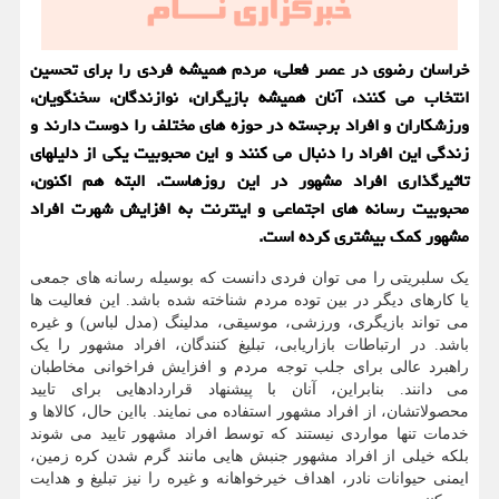
خراسان رضوی در عصر فعلی، مردم همیشه فردی را برای تحسین
انتخاب می کنند، آنان همیشه بازیگران، نوازندگان، سخنگویان،
ورزشکاران و افراد برجسته در حوزه های مختلف را دوست دارند و
زندگی این افراد را دنبال می کنند و این محبوبیت یکی از دلیلهای
تاثیرگذاری افراد مشهور در این روزهاست. البته هم اکنون،
محبوبیت رسانه های اجتماعی و اینترنت به افزایش شهرت افراد
مشهور کمک بیشتری کرده است.
یک سلبریتی را می توان فردی دانست که بوسیله رسانه های جمعی
یا کارهای دیگر در بین توده مردم شناخته شده باشد. این فعالیت ها
می تواند بازیگری، ورزشی، موسیقی، مدلینگ (مدل لباس) و غیره
باشد. در ارتباطات بازاریابی، تبلیغ کنندگان، افراد مشهور را یک
راهبرد عالی برای جلب توجه مردم و افزایش فراخوانی مخاطبان
می دانند. بنابراین، آنان با پیشنهاد قراردادهایی برای تایید
محصولاتشان، از افراد مشهور استفاده می نمایند. بااین حال، کالاها و
خدمات تنها مواردی نیستند که توسط افراد مشهور تایید می شوند
بلکه خیلی از افراد مشهور جنبش هایی مانند گرم شدن کره زمین،
ایمنی حیوانات نادر، اهداف خیرخواهانه و غیره را نیز تبلیغ و هدایت