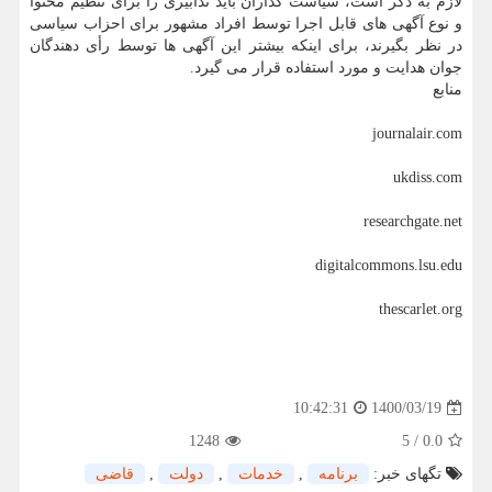
لازم به ذکر است، سیاست گذاران باید تدابیری را برای تنظیم محتوا
و نوع آگهی های قابل اجرا توسط افراد مشهور برای احزاب سیاسی
در نظر بگیرند، برای اینکه بیشتر این آگهی ها توسط رأی دهندگان
جوان هدایت و مورد استفاده قرار می گیرد.
منابع
journalair.com
ukdiss.com
researchgate.net
digitalcommons.lsu.edu
thescarlet.org
1400/03/19
10:42:31
1248
5
/
0.0
تگهای خبر:
برنامه
,
خدمات
,
دولت
,
قاضی