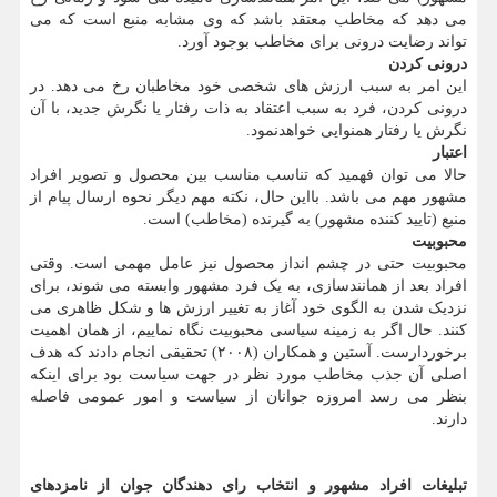
می دهد که مخاطب معتقد باشد که وی مشابه منبع است که می
تواند رضایت درونی برای مخاطب بوجود آورد.
درونی کردن
این امر به سبب ارزش های شخصی خود مخاطبان رخ می دهد. در
درونی کردن، فرد به سبب اعتقاد به ذات رفتار یا نگرش جدید، با آن
نگرش یا رفتار همنوایی خواهدنمود.
اعتبار
حالا می توان فهمید که تناسب مناسب بین محصول و تصویر افراد
مشهور مهم می باشد. بااین حال، نکته مهم دیگر نحوه ارسال پیام از
منبع (تایید کننده مشهور) به گیرنده (مخاطب) است.
محبوبیت
محبوبیت حتی در چشم انداز محصول نیز عامل مهمی است. وقتی
افراد بعد از همانندسازی، به یک فرد مشهور وابسته می شوند، برای
نزدیک شدن به الگوی خود آغاز به تغییر ارزش ها و شکل ظاهری می
کنند. حال اگر به زمینه سیاسی محبوبیت نگاه نماییم، از همان اهمیت
برخوردارست. آستین و همکاران (۲۰۰۸) تحقیقی انجام دادند که هدف
اصلی آن جذب مخاطب مورد نظر در جهت سیاست بود برای اینکه
بنظر می رسد امروزه جوانان از سیاست و امور عمومی فاصله
دارند.
تبلیغات افراد مشهور و انتخاب رای دهندگان جوان از نامزدهای