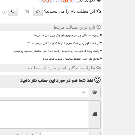
تگهای خبر:
آزمون
,
دولت
این مطلب نام را می پسندید؟
(0)
(0)
تازه ترین مطالب مرتبط
پروژه استعفای رییس جمهور باردیگر روی میز تندروها
آیا تسلط ایران بر تنگه هرمز تنها با قدرت نظامی میسر است؟
پشت پرده ادعای یک روحانی در رابطه با ۲۸ بار استعفای مسعود پزشکیان
موانع مقرراتی اقتصاد دیجیتال باید برطرف شود
نظرات بینندگان نام در مورد این مطلب
لطفا شما هم
در مورد این مطلب
نظر دهید