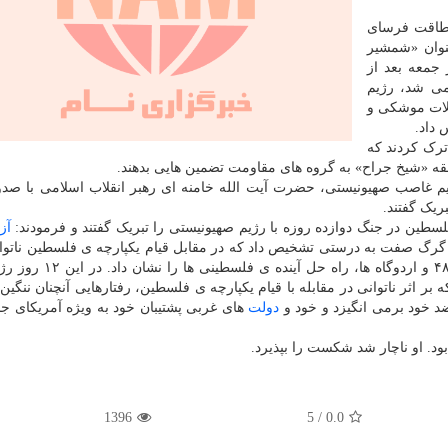
 طاقت فرسای
نوان «شمشیر
۲ بامدادان امروز جمعه بعد از
می شد، رژیم
لات موشکی و
 داد.
ترک کردند که
قه «شیخ جراح» به گروه های مقاومت تضمین هایی بدهند.
 غاصب صهیونیستی، حضرت آیت الله خامنه ای رهبر انقلاب اسلامی با صدو
یک گفتند.
سطین در جنگ دوازده روزه با رژیم صهیونیستی را تبریک گفتند و فرمودند:
آز
رگ صفت به درستی تشخیص داد که در مقابل قیام یکپارچه ی فلسطین ناتو
آزمون همکاری قدس و کرانه ی باختری با غزه و اراضی ۴۸ و اردوگاه 
ر اثر ناتوانی در مقابله با قیام یکپارچه ی فلسطین، رفتارهایی آنچنان ننگین 
د خود برمی انگیزد و خود و
دولت
های غربی پشتیبان خود به ویژه آمریکای جنای
. او ناچار شد شکست را بپذیرد.
1396
5
/
0.0