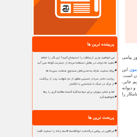
پربیننده ترین ها
می خواهید وزیر ارتباطات را استیضاح کنید؟ این کار را انجام
ر پیامی
دهید اما دولت در مقابل استفاده مردم از اینترنت کوتاه نمی آید
مون
این
پیام تسلیت عارف به مدیرعامل صندوق ضمانت سپرده ها
ان است.
روایت دختر سردار حسینی مطلق از دو شهادت پدر از برگشت
ها، راه حل آینده ی فلسطینی ها را نشان داد. در این ۱۲ روز رژیم جابر،
از مرگ در جنگ تا شناسایی با انگشتر
و دیوانه
خط و نشان نبویان برای تیم مذاکره کننده مطالبه گری را رها
تکار را
نخواهیم کرد
پربحث ترین ها
عراقچی در پیامی درگذشت ابوالقاسم قاسم زاده را تسلیت گفت