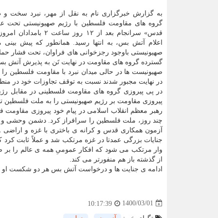
به گزارش خبرگزاری نام به نقل از مهر، نبرد سخت و
گروه های مقاومت فلسطین با رژیم صهیونیستی تحت ع
قدس» سرانجام بعد از ۱۲ روز ساعت 
اعلام آتش بس، به انتها رسید. همانطور که پیش بینی 
صهیونیستی باوجود رجزخوانی های فراوان، تحت فشار حم
گسترده گروه های مقاومت در نهایت تَن به پذیرش آتش بس
صهیونیست ها در حالی میدان نبرد با مقاومت فلسطین را 
در نهایت مجبور شدند نسبت به توقف تجاوزات خود در منط
در پی پیروزی گروه های مقاومت فلسطینی در مقابل رژیم
پیروزی مقاومت بر رژیم صهیونیستی را به ملت فلسطین تبر
رهبر معظم انقلاب اسلامی در پیام خود پیروزی مقاومت فل
چند روز، ملت فلسطین را سرافراز کرد. دشمن وحشی و گ
جنایات بزرگی عمدتا در غزه مرتکب شد و عملاً ثابت کرد که ب
وار مرتکب می شود که افکار عمومیِ همه ی عالم را بر ض
از گذشته باز هم منفورتر می کند.
ادامه ی جنایت ها و درخواست آتش بس هر دو شکست او بود
1400/03/01
10:17:39