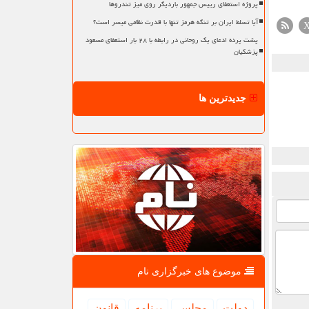
پروژه استعفای رییس جمهور باردیگر روی میز تندروها
آیا تسلط ایران بر تنگه هرمز تنها با قدرت نظامی میسر است؟
پشت پرده ادعای یک روحانی در رابطه با ۲۸ بار استعفای مسعود
پزشکیان
جدیدترین ها
موضوع های خبرگزاری نام
دولت
مجلس
برنامه
قانون