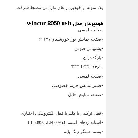
یک نمونه از خودپرداز های وارداتی توسط شرکت
خودپرداز مدل
wincor 2050 usb
•صفحه لمسی
•صفحه نمایش نور خورشید (۱۲٫۱ “)
•پشتیبانی صوتی
•بارکدخوان
TFT LCD
•۱۲٫۱ “
•صفحه لمسی
•فیلتر نمایش حریم خصوصی
•صفحه نمایش قابل
•قفل ترکیبی با کلید یا قفل الکترونیکی اختیاری
•استانداردهای امنیتی
EN 60950
،
UL60950
•بسته حسگر زنگ پایه