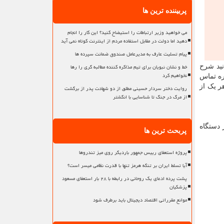
پربیننده ترین ها
می خواهید وزیر ارتباطات را استیضاح کنید؟ این کار را انجام
دهید اما دولت در مقابل استفاده مردم از اینترنت کوتاه نمی آید
پیام تسلیت عارف به مدیرعامل صندوق ضمانت سپرده ها
خط و نشان نبویان برای تیم مذاکره کننده مطالبه گری را رها
نید شرح
نخواهیم کرد
ره تماس
ر یک از
روایت دختر سردار حسینی مطلق از دو شهادت پدر از برگشت
از مرگ در جنگ تا شناسایی با انگشتر
 دستگاه
پربحث ترین ها
پروژه استعفای رییس جمهور باردیگر روی میز تندروها
آیا تسلط ایران بر تنگه هرمز تنها با قدرت نظامی میسر است؟
پشت پرده ادعای یک روحانی در رابطه با ۲۸ بار استعفای مسعود
پزشکیان
موانع مقرراتی اقتصاد دیجیتال باید برطرف شود