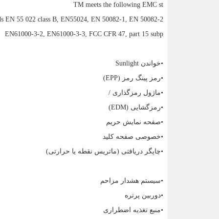
TM meets the following EMC st
ds EN 55 022 class B, EN55024, EN 50082-1, EN 50082-2
EN61000-3-2, EN61000-3-3, FCC CFR 47, part 15 subp
•خواندن
Sunlight
•رمز پینگ رمز (
EPP
)
•ماژول رمزگذاری /
•رمزگشایی (
EDM
)
•صفحه نمایش حریم
•خصوصی صفحه کلید
•چاپگر دریافتی (ماتریس نقطه یا حرارتی)
•سیستم هشدار مزاحم
•دوربین پرتره
•منبع تغذیه اضطراری