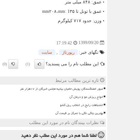
• عمق: ۸۴۸ میلی متر
• عمق با تونل تا ۳۵
mm: 1
،۲۰۸
mm
• وزن: حدود ۷۱۷ کیلوگرم
1399/09/20
17:19:42
تگهای خبر:
رپورتاژ
,
سایت
این مطلب نام را می پسندید؟
(0)
(1)
تازه ترین مطالب مرتبط
عبور امضاکنندگان پویش حامیان بیانیه مجلس خبرگان از ۱۷هزار نفر
انواع ریزش مو و درمان آن
اشتباهات رایج در انتخاب ریل کشو
بهترین واکی تاکی با تمرکز بر قیمت آن
نظرات بینندگان نام در مورد این مطلب
لطفا شما هم
در مورد این مطلب
نظر دهید