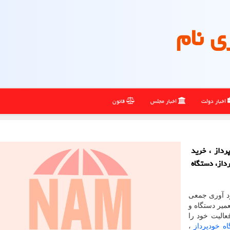
ی نام
اخبار دولت
اخبار مجلس
قانون
داز ، خرید
داز، دستگاه
د آوری جمعی
میر دستگاه و
 قطعات دستگاه های های خودپرداز از سال 95 فعالیت خود را
ه خودپرداز
،